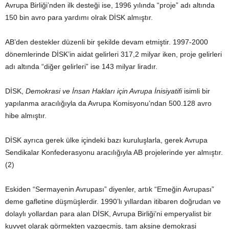
Avrupa Birliği’nden ilk desteği ise, 1996 yılında “proje” adı altında
150 bin avro para yardımı olrak DİSK almıştır.
AB’den destekler düzenli bir şekilde devam etmiştir. 1997-2000
dönemlerinde DİSK’in aidat gelirleri 317,2 milyar iken, proje gelirleri
adı altında “diğer gelirleri” ise 143 milyar liradır.
DİSK,
Demokrasi ve İnsan Hakları için Avrupa İnisiyatifi
isimli bir
yapılanma aracılığıyla da Avrupa Komisyonu’ndan 500.128 avro
hibe almıştır.
DİSK ayrıca gerek ülke içindeki bazı kuruluşlarla, gerek Avrupa
Sendikalar Konfederasyonu aracılığıyla AB projelerinde yer almıştır.
(2)
Eskiden “Sermayenin Avrupası” diyenler, artık “Emeğin Avrupası”
deme gafletine düşmüşlerdir. 1990’lı yıllardan itibaren doğrudan ve
dolaylı yollardan para alan DİSK, Avrupa Birliği’ni emperyalist bir
kuvvet olarak görmekten vazgeçmiş, tam aksine demokrasi