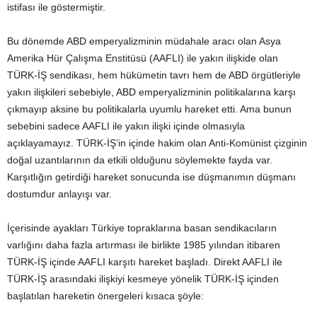
istifası ile göstermiştir.
Bu dönemde ABD emperyalizminin müdahale aracı olan Asya
Amerika Hür Çalışma Enstitüsü (AAFLI) ile yakın ilişkide olan
TÜRK-İŞ sendikası, hem hükümetin tavrı hem de ABD örgütleriyle
yakın ilişkileri sebebiyle, ABD emperyalizminin politikalarına karşı
çıkmayıp aksine bu politikalarla uyumlu hareket etti. Ama bunun
sebebini sadece AAFLI ile yakın ilişki içinde olmasıyla
açıklayamayız. TÜRK-İŞ’in içinde hakim olan Anti-Komünist çizginin
doğal uzantılarının da etkili olduğunu söylemekte fayda var.
Karşıtlığın getirdiği hareket sonucunda ise düşmanımın düşmanı
dostumdur anlayışı var.
İçerisinde ayakları Türkiye topraklarına basan sendikacıların
varlığını daha fazla artırması ile birlikte 1985 yılından itibaren
TÜRK-İŞ içinde AAFLI karşıtı hareket başladı. Direkt AAFLI ile
TÜRK-İŞ arasındaki ilişkiyi kesmeye yönelik TÜRK-İŞ içinden
başlatılan hareketin önergeleri kısaca şöyle: