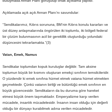
buluşmada Annan Planı görüşülüp ortak açıklama yapıldı.
Açıklamada açık açık Annan Planı’nı savundular:
“Sendikalarımız, Kıbrıs sorununa, BM’nin Kıbrıs konulu kararları ve
üst düzey anlaşmalarında öngörülen iki toplumlu, iki bölgeli federal
bir çözüm bulunmasının acil bir gereklilik oluşturduğu yolundaki
düşüncesini tekrarlamakta.”(3)
Vatan, Emek, Namus
Sendikalar toplumdan kopuk kuruluşlar değildir. Tam aksine
toplumun büyük bir kısmını oluşturan emekçi sınıfının temsilcileridir.
O yüzdendir ki emek sınıfına hizmet etmek vatana hizmet etmekten
geçmektedir. Çünkü vatanın birliği ve bütünlüğü emek sınıfının en
büyük güvencesidir. Sendikaların da bu duruma göre hareket
etmesi büyük önem taşımaktadır. Emperyalizme karşı verilen
mücadele, insanlık mücadelesidir. İnsanın insan olduğu için değerli
olduğu bir dünyayı kurabilmek adına verilen mücadeledir.