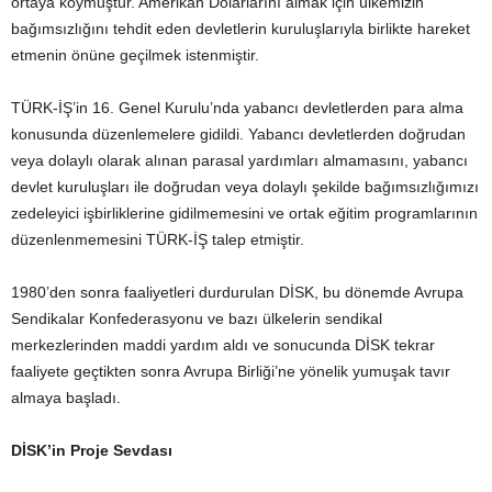
ortaya koymuştur. Amerikan Dolarlarını almak için ülkemizin
bağımsızlığını tehdit eden devletlerin kuruluşlarıyla birlikte hareket
etmenin önüne geçilmek istenmiştir.
TÜRK-İŞ’in 16. Genel Kurulu’nda yabancı devletlerden para alma
konusunda düzenlemelere gidildi. Yabancı devletlerden doğrudan
veya dolaylı olarak alınan parasal yardımları almamasını, yabancı
devlet kuruluşları ile doğrudan veya dolaylı şekilde bağımsızlığımızı
zedeleyici işbirliklerine gidilmemesini ve ortak eğitim programlarının
düzenlenmemesini TÜRK-İŞ talep etmiştir.
1980’den sonra faaliyetleri durdurulan DİSK, bu dönemde Avrupa
Sendikalar Konfederasyonu ve bazı ülkelerin sendikal
merkezlerinden maddi yardım aldı ve sonucunda DİSK tekrar
faaliyete geçtikten sonra Avrupa Birliği’ne yönelik yumuşak tavır
almaya başladı.
DİSK’in Proje Sevdası