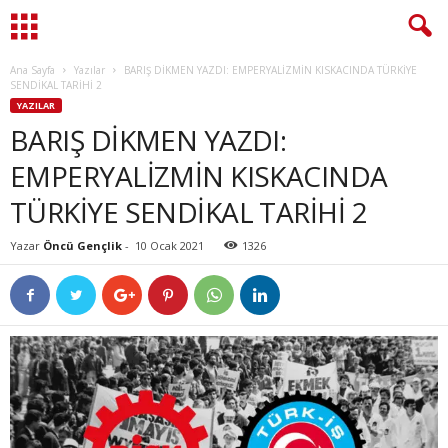
Ana Sayfa
Yazılar
BARIŞ DİKMEN YAZDI: EMPERYALİZMİN KISKACINDA TÜRKİYE
SENDİKAL TARİHİ 2
YAZILAR
BARIŞ DİKMEN YAZDI:
EMPERYALİZMİN KISKACINDA
TÜRKİYE SENDİKAL TARİHİ 2
Yazar
Öncü Gençlik
-
10 Ocak 2021
1326