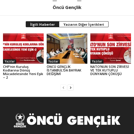
Öncü Gençlik
İlgili Haberler
Yazarın Diğer İçerikleri
Yazılar
Yazılar
Yazılar
CHP’nin Kuruluş
ÖNCÜ GENÇLİK
NATO’NUN SON ZİRVESİ
Kodlarına Dönüş
İSTANBUL’DA BAYRAK
VE TEK KUTUPLU
Mücadelesinde Yeni Eşik
DEĞİŞİMİ
DÜNYANIN ÇÖKÜŞÜ
– 2