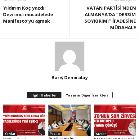
Yıldırım Koç yazdı:
VATAN PARTİSİ’NDEN
Devrimci mücadelede
ALMANYA’DA “DERSİM
Manifesto’yu aşmak
SOYKIRIMI” İFADESİNE
MÜDAHALE
Barış Demiralay
İlgili Haberler
Yazarın Diğer İçerikleri
Yazılar
Yazılar
Yazılar