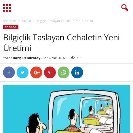
Ana Sayfa
Yazılar
Bilgiçlik Taslayan Cehaletin Yeni Üretimi
YAZILAR
Bilgiçlik Taslayan Cehaletin Yeni
Üretimi
Yazar
Barış Demiralay
-
27 Ocak 2016
985