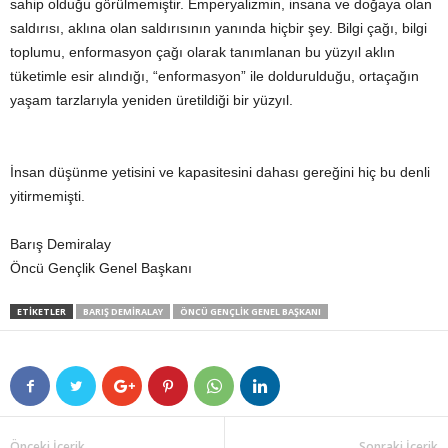
sahip olduğu görülmemiştir. Emperyalizmin, insana ve doğaya olan
saldırısı, aklına olan saldırısının yanında hiçbir şey. Bilgi çağı, bilgi
toplumu, enformasyon çağı olarak tanımlanan bu yüzyıl aklın
tüketimle esir alındığı, “enformasyon” ile doldurulduğu, ortaçağın
yaşam tarzlarıyla yeniden üretildiği bir yüzyıl.
İnsan düşünme yetisini ve kapasitesini dahası gereğini hiç bu denli
yitirmemişti.
Barış Demiralay
Öncü Gençlik Genel Başkanı
ETIKETLER
BARIŞ DEMIRALAY
ÖNCÜ GENÇLIK GENEL BAŞKANI
Önceki İçerik
Sonraki İçerik