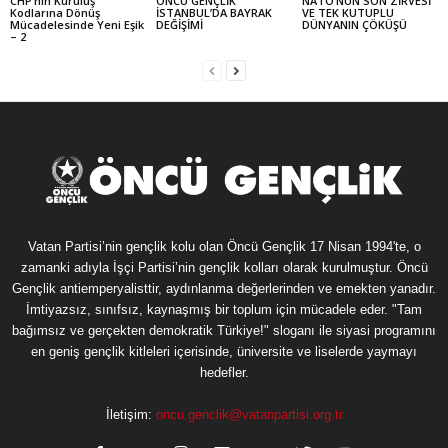
CHP’nin Kuruluş
ÖNCÜ GENÇLİK
NATO’NUN SON ZİRVESİ
Kodlarına Dönüş
İSTANBUL’DA BAYRAK
VE TEK KUTUPLU
Mücadelesinde Yeni Eşik
DEĞİŞİMİ
DÜNYANIN ÇÖKÜŞÜ
– 2
Vatan Partisi’nin gençlik kolu olan Öncü Gençlik 17 Nisan 1994'te, o
zamanki adıyla İşçi Partisi’nin gençlik kolları olarak kurulmuştur. Öncü
Gençlik antiemperyalisttir, aydınlanma değerlerinden ve emekten yanadır.
İmtiyazsız, sınıfsız, kaynaşmış bir toplum için mücadele eder. "Tam
bağımsız ve gerçekten demokratik Türkiye!" sloganı ile siyasi programını
en geniş gençlik kitleleri içerisinde, üniversite ve liselerde yaymayı
hedefler.
İletişim:
oncu.genclik@vatanpartisi.org.tr