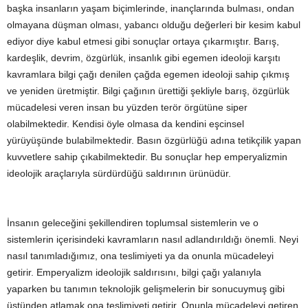
başka insanların yaşam biçimlerinde, inançlarında bulması, ondan
olmayana düşman olması, yabancı olduğu değerleri bir kesim kabul
ediyor diye kabul etmesi gibi sonuçlar ortaya çıkarmıştır. Barış,
kardeşlik, devrim, özgürlük, insanlık gibi egemen ideoloji karşıtı
kavramlara bilgi çağı denilen çağda egemen ideoloji sahip çıkmış
ve yeniden üretmiştir. Bilgi çağının ürettiği şekliyle barış, özgürlük
mücadelesi veren insan bu yüzden terör örgütüne siper
olabilmektedir. Kendisi öyle olmasa da kendini eşcinsel
yürüyüşünde bulabilmektedir. Basın özgürlüğü adına tetikçilik yapan
kuvvetlere sahip çıkabilmektedir. Bu sonuçlar hep emperyalizmin
ideolojik araçlarıyla sürdürdüğü saldırının ürünüdür.
İnsanın geleceğini şekillendiren toplumsal sistemlerin ve o
sistemlerin içerisindeki kavramların nasıl adlandırıldığı önemli. Neyi
nasıl tanımladığımız, ona teslimiyeti ya da onunla mücadeleyi
getirir. Emperyalizm ideolojik saldırısını, bilgi çağı yalanıyla
yaparken bu tanımın teknolojik gelişmelerin bir sonucuymuş gibi
üstünden atlamak ona teslimiyeti getirir. Onunla mücadeleyi getiren