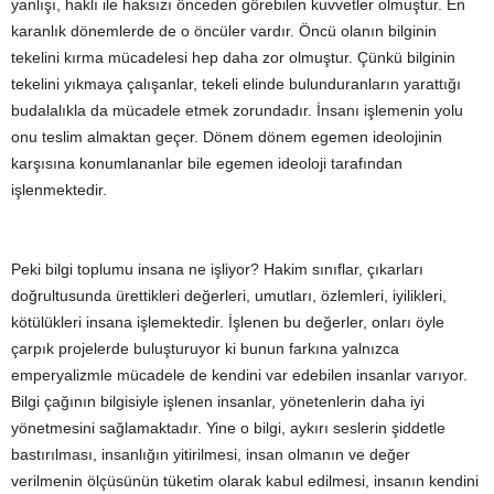
yanlışı, haklı ile haksızı önceden görebilen kuvvetler olmuştur. En
karanlık dönemlerde de o öncüler vardır. Öncü olanın bilginin
tekelini kırma mücadelesi hep daha zor olmuştur. Çünkü bilginin
tekelini yıkmaya çalışanlar, tekeli elinde bulunduranların yarattığı
budalalıkla da mücadele etmek zorundadır. İnsanı işlemenin yolu
onu teslim almaktan geçer. Dönem dönem egemen ideolojinin
karşısına konumlananlar bile egemen ideoloji tarafından
işlenmektedir.
Peki bilgi toplumu insana ne işliyor? Hakim sınıflar, çıkarları
doğrultusunda ürettikleri değerleri, umutları, özlemleri, iyilikleri,
kötülükleri insana işlemektedir. İşlenen bu değerler, onları öyle
çarpık projelerde buluşturuyor ki bunun farkına yalnızca
emperyalizmle mücadele de kendini var edebilen insanlar varıyor.
Bilgi çağının bilgisiyle işlenen insanlar, yönetenlerin daha iyi
yönetmesini sağlamaktadır. Yine o bilgi, aykırı seslerin şiddetle
bastırılması, insanlığın yitirilmesi, insan olmanın ve değer
verilmenin ölçüsünün tüketim olarak kabul edilmesi, insanın kendini