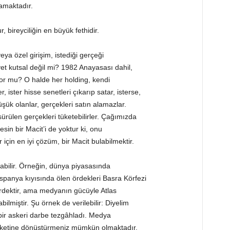
lamaktadır.
 bireyciliğin en büyük fethidir.
ya özel girişim, istediği gerçeği
kiyet kutsal değil mi? 1982 Anayasası dahil,
r mu? O halde her holding, kendi
, ister hisse senetleri çıkarıp satar, isterse,
ük olanlar, gerçekleri satın alamazlar.
rülen gerçekleri tüketebilirler. Çağımızda
esin bir Macit’i de yoktur ki, onu
 için en iyi çözüm, bir Macit bulabilmektir.
abilir. Örneğin, dünya piyasasında
spanya kıyısında ölen ördekleri Basra Körfezi
ördektir, ama medyanın gücüyle Atlas
miştir. Şu örnek de verilebilir: Diyelim
ir askeri darbe tezgâhladı. Medya
reketine dönüştürmeniz mümkün olmaktadır.