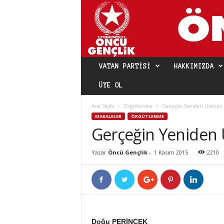
VATAN PARTISI
HAKKIMIZDA
ÜYE OL
Ana Sayfa
Örgütlenme
Gerçeğin Yeniden Üretimi
MAKALELER
ÖRGÜTLENME
Gerçeğin Yeniden 
Yazar
Öncü Gençlik
-
1 Kasım 2015
2210
Doğu PERİNÇEK