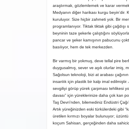
araştırmak, gözlemlemek ve karar vermek 
Medyanın diğer harikası kurgu beyin’dir. Ka
kuruluyor. Size hiçbir zahmeti yok. Bir mer
programlanıyor. Tiktak tiktak gibi çağdışı 
beyninin taze şekerle çalıştığını söylüyorl
pancar ve şeker kamışının pabucunu çokta
basılıyor, hem de tek merkezden.
Bir varmış bir yokmuş, deve tellal pire be
duygusalmış, sever ve aşık olurlar imiş, m
Sağolsun teknoloji, bizi at arabası çağını
insanlık için plastik bir kalp imal edilmişti
sevgiliyi görüp yürek çarpması tehlikesi yo
davası” için yüreklerinize daha çok kan 
Taş Devri’nden, bilemediniz Endüstri Çağı
Artık yüreğinizden eski türkülerdeki gibi 
üretilen kırmızı boyalar bulunuyor; üzün
koçum Sahisan, gerçeğinden daha sahicid