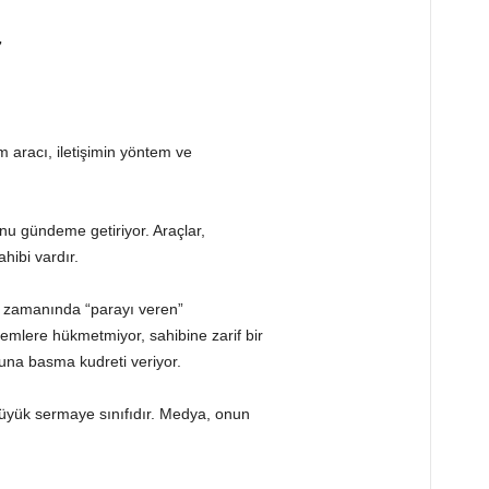
7
m aracı, iletişimin yöntem ve
u gündeme getiriyor. Araçlar,
ahibi vardır.
a zamanında “parayı veren”
emlere hükmetmiyor, sahibine zarif bir
una basma kudreti veriyor.
büyük sermaye sınıfıdır. Medya, onun