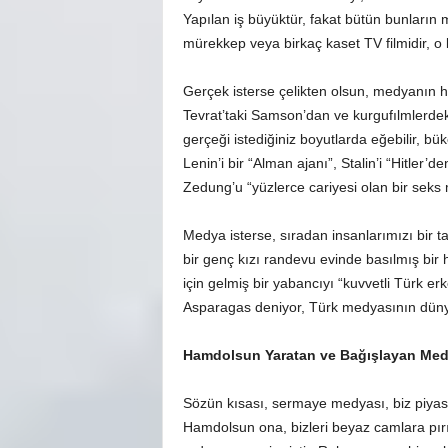
Yapılan iş büyüktür, fakat bütün bunların m
mürekkep veya birkaç kaset TV filmidir, o 
Gerçek isterse çelikten olsun, medyanın ha
Tevrat’taki Samson’dan ve kurgufılmlerde
gerçeği istediğiniz boyutlarda eğebilir, büke
Lenin’i bir “Alman ajanı”, Stalin’i “Hitler’d
Zedung’u “yüzlerce cariyesi olan bir seks m
Medya isterse, sıradan insanlarımızı bir ta
bir genç kızı randevu evinde basılmış bir 
için gelmiş bir yabancıyı “kuvvetli Türk er
Asparagas deniyor, Türk medyasının dünya
Hamdolsun Yaratan ve Bağışlayan Me
Sözün kısası, sermaye medyası, biz piyasa 
Hamdolsun ona, bizleri beyaz camlara pırı