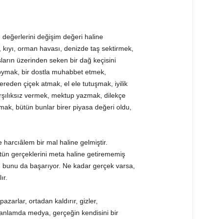
m değerlerini değişim değeri haline
 Su, kıyı, orman havası, denizde taş sektirmek,
ların üzerinden seken bir dağ keçisini
koymak, bir dostla muhabbet etmek,
reden çiçek atmak, el ele tutuşmak, iyilik
rşılıksız vermek, mektup yazmak, dilekçe
ak, bütün bunlar birer piyasa değeri oldu,
de harcıâlem bir mal haline gelmiştir.
tün gerçeklerini meta haline getirememiş
, bunu da başarıyor. Ne kadar gerçek varsa,
ır.
 pazarlar, ortadan kaldırır, gizler,
Bu anlamda medya, gerçeğin kendisini bir