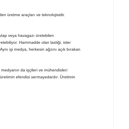
n üretme araçları ve teknolojisidir.
aytap veya havagazı üretebilen
tebiliyor. Hammadde olan lastiği, ister
z. Aynı işi medya, herkesin ağzını açık bırakan
r, medyanın da işçileri ve mühendisleri
 üretimin efendisi sermayedardır. Üretimin