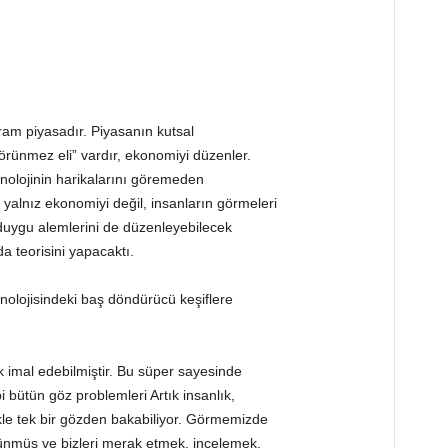
m piyasadır. Piyasanın kutsal
Görünmez eli” vardır, ekonomiyi düzenler.
nolojinin harikalarını göremeden
yalnız ekonomiyi değil, insanların görmeleri
duygu alemlerini de düzenleyebilecek
a teorisini yapacaktı.
nolojisindeki baş döndürücü keşiflere
k imal edebilmiştir. Bu süper sayesinde
 bütün göz problemleri Artık insanlık,
le tek bir gözden bakabiliyor. Görmemizde
şünmüş ve bizleri merak etmek, incelemek,