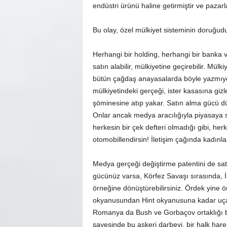
endüstri ürünü haline getirmiştir ve pazar
Bu olay, özel mülkiyet sisteminin doruğudur,
Herhangi bir holding, herhangi bir banka ve
satın alabilir, mülkiyetine geçirebilir. Mül
bütün çağdaş anayasalarda böyle yazmıyo
mülkiyetindeki gerçeği, ister kasasına gizler
şöminesine atıp yakar. Satın alma gücü düş
Onlar ancak medya aracılığıyla piyasaya sü
herkesin bir çek defteri olmadığı gibi, herk
otomobillendirsin! İletişim çağında kadınlar
Medya gerçeği değiştirme patentini de sat
gücünüz varsa, Körfez Savaşı sırasında, İ
örneğine dönüştürebilirsiniz. Ördek yine 
okyanusundan Hint okyanusuna kadar uçabil
Romanya da Bush ve Gorbaçov ortaklığı b
sayesinde bu askeri darbeyi, bir halk ha