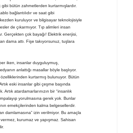
gibi bütün zahmetlerden kurtarmışlardır.
blo bağlantılıdır ve saat gibi
kezden kuruluyor ve bilgisayar teknolojisiyle
sesler de çıkarmıyor. Tıp alimleri insan
ar. Gerçekten çok bayağı! Elektrik enerjisi,
n dama attı. Fişe takıyorsunuz, tuşlara
rber iken, insanlar duyguluymuş,
edyanın anlattığı masallar böyle başlıyor.
n özelliklerinden kurtarmış bulunuyor. Bütün
r. Artık eski insanlar gibi çeşme başında
k. Artık atardamarlarınızın bir “insanlık
pompalayıp yorulmasına gerek yok. Bunlar
’nın emekçilerinden kalma belgesellerdir.
“kan damlamasına” izin verilmiyor. Bu amaçla
tü vermez, kurumaz ve yapışmaz. Sahisan
ir.