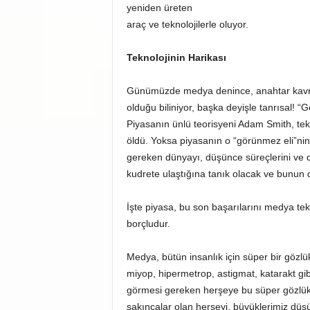
yeniden üreten
araç ve teknolojilerle oluyor.
Teknolojinin Harikası
Günümüzde medya denince, anahtar kavra
olduğu biliniyor, başka deyişle tanrısal! “
Piyasanın ünlü teorisyeni Adam Smith, tek
öldü. Yoksa piyasanın o “görünmez eli”nin 
gereken dünyayı, düşünce süreçlerini ve 
kudrete ulaştığına tanık olacak ve bunun d
İşte piyasa, bu son başarılarını medya tek
borçludur.
Medya, bütün insanlık için süper bir gözlü
miyop, hipermetrop, astigmat, katarakt gibi
görmesi gereken herşeye bu süper gözlük
sakıncalar olan herşeyi, büyüklerimiz dü