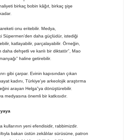
aliyeti birkaç bobin kâğıt, birkaç şişe
kadar.
reketi onu eritebilir. Medya,
ki Süpermen’den daha güçlüdür, istediği
bilir, katlayabilir, parçalayabilir. Örneğin,
en daha dehşetli ve kanlı bir diktatör”, Mao
anyağı” haline getirebilir.
nrı gibi çarpar. Evinin kapısından çıkan
hayat kadını, Türkiye’ye arkeolojik araştırma
keğini arayan Helga”ya dönüştürebilir.
 medyasına önemli bir katkısıdır.
dyaya
kullarının yeni efendisidir, rabbimizdir.
ltıyla bakan üstün zekâlılar sürüsüne, patron