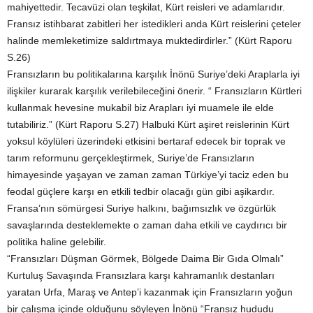
mahiyettedir. Tecavüzi olan teşkilat, Kürt reisleri ve adamlarıdır.
Fransız istihbarat zabitleri her istedikleri anda Kürt reislerini çeteler
halinde memleketimize saldırtmaya muktedirdirler.” (Kürt Raporu
S.26)
Fransızların bu politikalarına karşılık İnönü Suriye’deki Araplarla iyi
ilişkiler kurarak karşılık verilebileceğini önerir. “ Fransızların Kürtleri
kullanmak hevesine mukabil biz Arapları iyi muamele ile elde
tutabiliriz.” (Kürt Raporu S.27) Halbuki Kürt aşiret reislerinin Kürt
yoksul köylüleri üzerindeki etkisini bertaraf edecek bir toprak ve
tarım reformunu gerçekleştirmek, Suriye’de Fransızların
himayesinde yaşayan ve zaman zaman Türkiye’yi taciz eden bu
feodal güçlere karşı en etkili tedbir olacağı gün gibi aşikardır.
Fransa’nın sömürgesi Suriye halkını, bağımsızlık ve özgürlük
savaşlarında desteklemekte o zaman daha etkili ve caydırıcı bir
politika haline gelebilir.
“Fransızları Düşman Görmek, Bölgede Daima Bir Gıda Olmalı”
Kurtuluş Savaşında Fransızlara karşı kahramanlık destanları
yaratan Urfa, Maraş ve Antep’i kazanmak için Fransızların yoğun
bir çalışma içinde olduğunu söyleyen İnönü “Fransız hududu