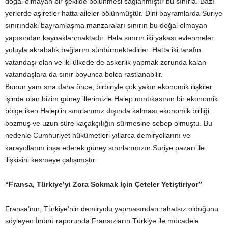
doğal olmayan bir şekilde bölünmesi sağlanmıştır bu sınırla. Bazı
yerlerde aşiretler hatta aileler bölünmüştür. Dini bayramlarda Suriye
sınırındaki bayramlaşma manzaraları sınırın bu doğal olmayan
yapısından kaynaklanmaktadır. Hala sınırın iki yakası evlenmeler
yoluyla akrabalık bağlarını sürdürmektedirler. Hatta iki tarafın
vatandaşı olan ve iki ülkede de askerlik yapmak zorunda kalan
vatandaşlara da sınır boyunca bolca rastlanabilir.
Bunun yanı sıra daha önce, birbiriyle çok yakın ekonomik ilişkiler
işinde olan bizim güney illerimizle Halep mıntıkasının bir ekonomik
bölge iken Halep’in sınırlarımız dışında kalması ekonomik birliği
bozmuş ve uzun süre kaçakçılığın sürmesine sebep olmuştu. Bu
nedenle Cumhuriyet hükümetleri yıllarca demiryollarını ve
karayollarını inşa ederek güney sınırlarımızın Suriye pazarı ile
ilişkisini kesmeye çalışmıştır.
“Fransa, Türkiye’yi Zora Sokmak İçin Çeteler Yetiştiriyor”
Fransa’nın, Türkiye’nin demiryolu yapmasından rahatsız olduğunu
söyleyen İnönü raporunda Fransızların Türkiye ile mücadele