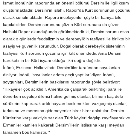
İsmet İnönü’nün raporunda en önemli bölümü Dersim ile ilgili kısım
oluşturmaktadır. Dersim’in ıslahı, Rapor’da Kürt sorununun çözümü
olarak sunulmaktadır. Raporu inceleyenler şöyle bir kanıya bile
kapılabilirler. Dersim sorununu çözen Kürt sorununu da çözer.
Halbuki Rapor okunduğunda görülmektedir ki, Dersim sorunu esas
olarak o günlerde feodalizmin ve derebeyliğin tasfiyesi ile birlikte bir
asayiş ve güvenlik sorunudur. Doğal olarak derebeylik sisteminin
tasfiyesi Kürt sorunun çözümü için kilit önemdedir. Ama Dersim
hareketinin bir Kürt isyanı olduğu fikri doğru değildir.
İnönü, Erzincan Halkevi’nde Dersim’liler tarafından soyulanları
dinliyor. İnönü, ‘soyulanlar adeta geçit yaptılar’ diyor. İnönü,
soygunları, Dersimlilerin baskılarını raporunda şöyle belirtiyor:
“Hikayeler çok acıklıdır. Amerika’da çalışarak biriktirdiği para ile
dönerken soyulup dilenci haline gelmiş olanlar, bilmem kaç defa
sürülerini kaptırarak artık hayvan beslemekten vazgeçmiş olanlar,
tarlasına ve merasına gidemeyenler birer birer anlattılar. Dersim
Kürtlerine karşı vaktiyle set olan Türk köyleri dağılıp zayıflayarak ve
Ermeniler kamilen kalkarak Dersim’lilerin istilasına karşı meydan
tamamen boş kalmıştır. “