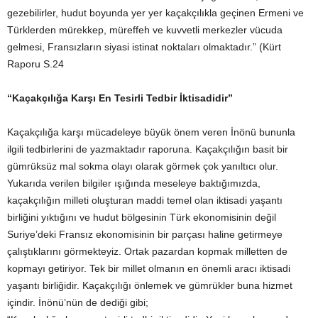
gezebilirler, hudut boyunda yer yer kaçakçılıkla geçinen Ermeni ve
Türklerden mürekkep, müreffeh ve kuvvetli merkezler vücuda
gelmesi, Fransızların siyasi istinat noktaları olmaktadır.” (Kürt
Raporu S.24
“Kaçakçılığa Karşı En Tesirli Tedbir İktisadidir”
Kaçakçılığa karşı mücadeleye büyük önem veren İnönü bununla
ilgili tedbirlerini de yazmaktadır raporuna. Kaçakçılığın basit bir
gümrüksüz mal sokma olayı olarak görmek çok yanıltıcı olur.
Yukarıda verilen bilgiler ışığında meseleye baktığımızda,
kaçakçılığın milleti oluşturan maddi temel olan iktisadi yaşantı
birliğini yıktığını ve hudut bölgesinin Türk ekonomisinin değil
Suriye’deki Fransız ekonomisinin bir parçası haline getirmeye
çalıştıklarını görmekteyiz. Ortak pazardan kopmak milletten de
kopmayı getiriyor. Tek bir millet olmanın en önemli aracı iktisadi
yaşantı birliğidir. Kaçakçılığı önlemek ve gümrükler buna hizmet
içindir. İnönü’nün de dediği gibi;