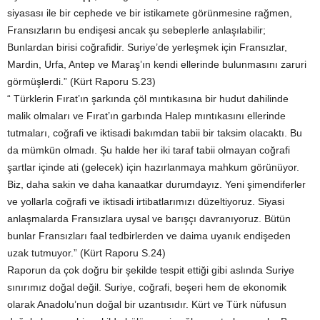
siyasası ile bir cephede ve bir istikamete görünmesine rağmen,
Fransızların bu endişesi ancak şu sebeplerle anlaşılabilir;
Bunlardan birisi coğrafidir. Suriye’de yerleşmek için Fransızlar,
Mardin, Urfa, Antep ve Maraş’ın kendi ellerinde bulunmasını zaruri
görmüşlerdi.” (Kürt Raporu S.23)
“ Türklerin Fırat’ın şarkında çöl mıntıkasına bir hudut dahilinde
malik olmaları ve Fırat’ın garbında Halep mıntıkasını ellerinde
tutmaları, coğrafi ve iktisadi bakımdan tabii bir taksim olacaktı. Bu
da mümkün olmadı. Şu halde her iki taraf tabii olmayan coğrafi
şartlar içinde ati (gelecek) için hazırlanmaya mahkum görünüyor.
Biz, daha sakin ve daha kanaatkar durumdayız. Yeni şimendiferler
ve yollarla coğrafi ve iktisadi irtibatlarımızı düzeltiyoruz. Siyasi
anlaşmalarda Fransızlara uysal ve barışçı davranıyoruz. Bütün
bunlar Fransızları faal tedbirlerden ve daima uyanık endişeden
uzak tutmuyor.” (Kürt Raporu S.24)
Raporun da çok doğru bir şekilde tespit ettiği gibi aslında Suriye
sınırımız doğal değil. Suriye, coğrafi, beşeri hem de ekonomik
olarak Anadolu’nun doğal bir uzantısıdır. Kürt ve Türk nüfusun