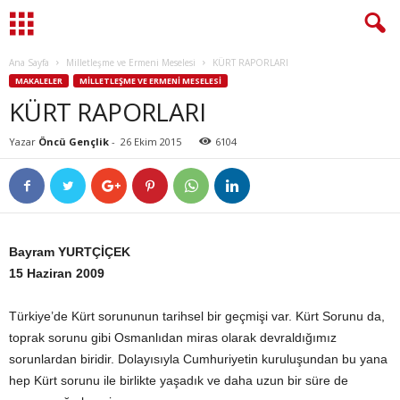
Ana Sayfa
Milletleşme ve Ermeni Meselesi
KÜRT RAPORLARI
MAKALELER
MILLETLEŞME VE ERMENI MESELESI
KÜRT RAPORLARI
Yazar
Öncü Gençlik
-
26 Ekim 2015
6104
Bayram YURTÇİÇEK
15 Haziran 2009
Türkiye’de Kürt sorununun tarihsel bir geçmişi var. Kürt Sorunu da,
toprak sorunu gibi Osmanlıdan miras olarak devraldığımız
sorunlardan biridir. Dolayısıyla Cumhuriyetin kuruluşundan bu yana
hep Kürt sorunu ile birlikte yaşadık ve daha uzun bir süre de