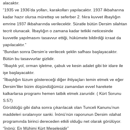
alacaktır.
“1935 ve 1936’da yolları, karakolları yapılacaktır. 1937 ilkbaharına
kadar hazır olursa mürettep ve seferber 2. fıkra kuvvet ilbaylığın
emrine 1937 ilkbaharında verilecektir. Süratle bütün Dersim silahtan
tecrit olunacak. İlbaylığın o zamana kadar tetkiki neticesinde
kuvvetle yapılmasını tasavvur ettiği, hükümete bildirdiği icraat da
yapılacaktır.”
“Bundan sonra Dersim’e verilecek şeklin safhası başlayacaktır.
Bütün bu tasavvurlar gizlidir.
“İlbaylık yol, orman işletme, çabuk ve kesin adalet gibi bir idare ile
işe başlayacaktır.
“İlbaylığın lüzum göstereceği diğer ihtiyaçları temin etmek ve eğer
Dersim’liler bizim düşündüğümüz zamandan evvel harekete
kalkarlarsa programı hemen tatbik etmek zaruridir. ( Kürt Sorunu
S.57)
Görüldüğü gibi daha sonra çıkarılacak olan Tunceli Kanunu’nun
maddeleri sıralanıyor sanki. İnönü’nün raporunun Dersim ıslahat
programında birinci dereceden etkili olduğu net olarak görülüyor.
“İnönü: En Mühimi Kürt Meselesidir”