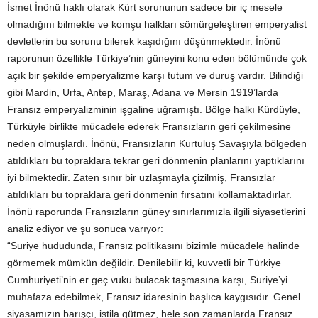
İsmet İnönü haklı olarak Kürt sorununun sadece bir iç mesele
olmadığını bilmekte ve komşu halkları sömürgeleştiren emperyalist
devletlerin bu sorunu bilerek kaşıdığını düşünmektedir. İnönü
raporunun özellikle Türkiye’nin güneyini konu eden bölümünde çok
açık bir şekilde emperyalizme karşı tutum ve duruş vardır. Bilindiği
gibi Mardin, Urfa, Antep, Maraş, Adana ve Mersin 1919’larda
Fransız emperyalizminin işgaline uğramıştı. Bölge halkı Kürdüyle,
Türküyle birlikte mücadele ederek Fransızların geri çekilmesine
neden olmuşlardı. İnönü, Fransızların Kurtuluş Savaşıyla bölgeden
atıldıkları bu topraklara tekrar geri dönmenin planlarını yaptıklarını
iyi bilmektedir. Zaten sınır bir uzlaşmayla çizilmiş, Fransızlar
atıldıkları bu topraklara geri dönmenin fırsatını kollamaktadırlar.
İnönü raporunda Fransızların güney sınırlarımızla ilgili siyasetlerini
analiz ediyor ve şu sonuca varıyor:
“Suriye hududunda, Fransız politikasını bizimle mücadele halinde
görmemek mümkün değildir. Denilebilir ki, kuvvetli bir Türkiye
Cumhuriyeti’nin er geç vuku bulacak taşmasına karşı, Suriye’yi
muhafaza edebilmek, Fransız idaresinin başlıca kaygısıdır. Genel
siyasamızın barışçı, istila gütmez, hele son zamanlarda Fransız