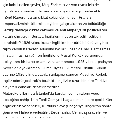
için kabul edilen şeyler, Muş Erzincan ve Van ovası için de
uygulansa sorunların bir anda asgariye ineceği görülecekti.
İnönü Raporunda en dikkat çekici olan unsur, Fransız
emperyalizminin ülkemiz aleyhine çalışmalarına ve bölücülüğe
verdiği desteğe dikkat çekmesi ve anti emperyalist politikalarda
kararlı olmasıdır. Burada İngilizlerin neden zikredilmedikleri
sorulabilir? 1926 yılına kadar İngilizler, her türlü bölücü ve yıkıcı,
rejim karşıtı hareketin arkasındaydılar. Lozan’da barış antlaşması
imzalanmasına rağmen İngilizlerle Musul-Kerkük sorunundan
dolayı tam bir barış ortamı yakalanmamıştı. 1925 yılında patlayan
Şeyh Sait ayaklanması Cumhuriyet Hükümetini ürküttü. Bunun
üzerine 1926 yılında yapılan anlaşma sonucu Musul ve Kerkük
İngiliz sömürgesi Irak’a bırakıldı. İngilizler uzun bir süre Türkiye
aleyhtarı çabaları desteklemediler.
Mütareke yıllarında İstanbul’da kurulan ve İngilizlerin yoğun
desteğine sahip, Kürt Teali Cemiyeti başta olmak üzere çeşitli Kürt
örgütlerinin yöneticileri, Kurtuluş Savaşı başarıya ulaştıktan sonra
Şam’a ve Halep’e yerleştiler. Bedirhanlar, Cemilpaşazadeler ve