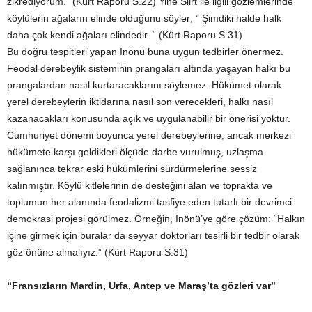
zikrediyorum.” (Kürt Raporu S.22) Yine Siirt ile ilgili gözlemlerinde
köylülerin ağaların elinde olduğunu söyler; “ Şimdiki halde halk
daha çok kendi ağaları elindedir. “ (Kürt Raporu S.31)
Bu doğru tespitleri yapan İnönü buna uygun tedbirler önermez.
Feodal derebeylik sisteminin prangaları altında yaşayan halkı bu
prangalardan nasıl kurtaracaklarını söylemez. Hükümet olarak
yerel derebeylerin iktidarına nasıl son verecekleri, halkı nasıl
kazanacakları konusunda açık ve uygulanabilir bir önerisi yoktur.
Cumhuriyet dönemi boyunca yerel derebeylerine, ancak merkezi
hükümete karşı geldikleri ölçüde darbe vurulmuş, uzlaşma
sağlanınca tekrar eski hükümlerini sürdürmelerine sessiz
kalınmıştır. Köylü kitlelerinin de desteğini alan ve toprakta ve
toplumun her alanında feodalizmi tasfiye eden tutarlı bir devrimci
demokrasi projesi görülmez. Örneğin, İnönü’ye göre çözüm: “Halkın
içine girmek için buralar da seyyar doktorları tesirli bir tedbir olarak
göz önüne almalıyız.” (Kürt Raporu S.31)
“Fransızların Mardin, Urfa, Antep ve Maraş’ta gözleri var”