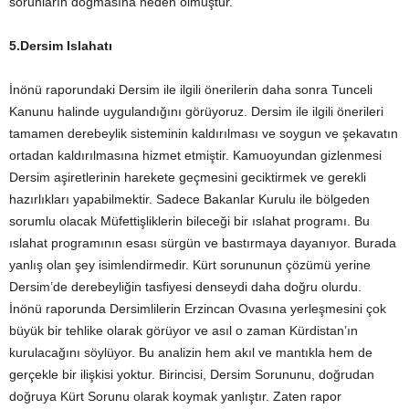
sorunların doğmasına neden olmuştur.
5.Dersim Islahatı
İnönü raporundaki Dersim ile ilgili önerilerin daha sonra Tunceli
Kanunu halinde uygulandığını görüyoruz. Dersim ile ilgili önerileri
tamamen derebeylik sisteminin kaldırılması ve soygun ve şekavatın
ortadan kaldırılmasına hizmet etmiştir. Kamuoyundan gizlenmesi
Dersim aşiretlerinin harekete geçmesini geciktirmek ve gerekli
hazırlıkları yapabilmektir. Sadece Bakanlar Kurulu ile bölgeden
sorumlu olacak Müfettişliklerin bileceği bir ıslahat programı. Bu
ıslahat programının esası sürgün ve bastırmaya dayanıyor. Burada
yanlış olan şey isimlendirmedir. Kürt sorununun çözümü yerine
Dersim’de derebeyliğin tasfiyesi denseydi daha doğru olurdu.
İnönü raporunda Dersimlilerin Erzincan Ovasına yerleşmesini çok
büyük bir tehlike olarak görüyor ve asıl o zaman Kürdistan’ın
kurulacağını söylüyor. Bu analizin hem akıl ve mantıkla hem de
gerçekle bir ilişkisi yoktur. Birincisi, Dersim Sorununu, doğrudan
doğruya Kürt Sorunu olarak koymak yanlıştır. Zaten rapor