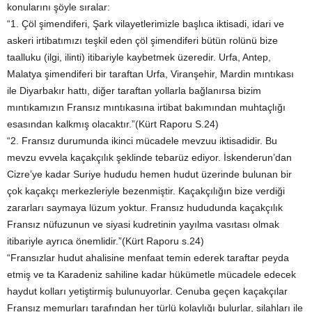
konularını şöyle sıralar:
“1. Çöl şimendiferi, Şark vilayetlerimizle başlıca iktisadi, idari ve
askeri irtibatımızı teşkil eden çöl şimendiferi bütün rolünü bize
taalluku (ilgi, ilinti) itibariyle kaybetmek üzeredir. Urfa, Antep,
Malatya şimendiferi bir taraftan Urfa, Viranşehir, Mardin mıntıkası
ile Diyarbakır hattı, diğer taraftan yollarla bağlanırsa bizim
mıntıkamızın Fransız mıntıkasına irtibat bakımından muhtaçlığı
esasından kalkmış olacaktır.”(Kürt Raporu S.24)
“2. Fransız durumunda ikinci mücadele mevzuu iktisadidir. Bu
mevzu evvela kaçakçılık şeklinde tebarüz ediyor. İskenderun’dan
Cizre’ye kadar Suriye hududu hemen hudut üzerinde bulunan bir
çok kaçakçı merkezleriyle bezenmiştir. Kaçakçılığın bize verdiği
zararları saymaya lüzum yoktur. Fransız hududunda kaçakçılık
Fransız nüfuzunun ve siyasi kudretinin yayılma vasıtası olmak
itibariyle ayrıca önemlidir.”(Kürt Raporu s.24)
“Fransızlar hudut ahalisine menfaat temin ederek taraftar peyda
etmiş ve ta Karadeniz sahiline kadar hükümetle mücadele edecek
haydut kolları yetiştirmiş bulunuyorlar. Cenuba geçen kaçakçılar
Fransız memurları tarafından her türlü kolaylığı bulurlar, silahları ile