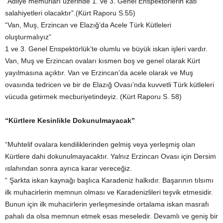
“Adliye memurları üzerinde 1. ve 3. Genel Enspektörlerin kati
salahiyetleri olacaktır”.(Kürt Raporu S.55)
“Van, Muş, Erzincan ve Elazığ’da Acele Türk Kütleleri
oluşturmalıyız”
1 ve 3. Genel Enspektörlük’te olumlu ve büyük iskan işleri vardır.
Van, Muş ve Erzincan ovaları kısmen boş ve genel olarak Kürt
yayılmasına açıktır. Van ve Erzincan’da acele olarak ve Muş
ovasında tedricen ve bir de Elazığ Ovası’nda kuvvetli Türk kütleleri
vücuda getirmek mecburiyetindeyiz. (Kürt Raporu S. 58)
“Kürtlere Kesinlikle Dokunulmayacak”
“Muhtelif ovalara kendiliklerinden gelmiş veya yerleşmiş olan
Kürtlere dahi dokunulmayacaktır. Yalnız Erzincan Ovası için Dersim
ıslahından sonra ayrıca karar vereceğiz.
“ Şarkta iskan kaynağı başlıca Karadeniz halkıdır. Başarının tılsımı
ilk muhacirlerin memnun olması ve Karadenizlileri teşvik etmesidir.
Bunun için ilk muhacirlerin yerleşmesinde ortalama iskan masrafı
pahalı da olsa memnun etmek esas meseledir. Devamlı ve geniş bir