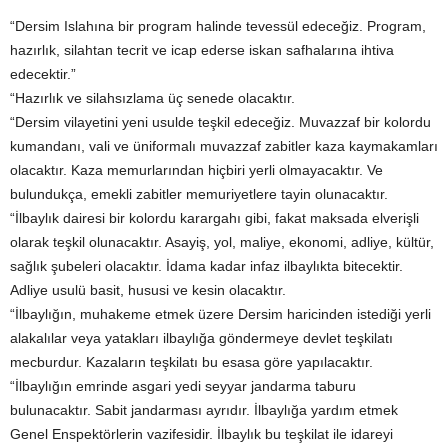
“Dersim Islahına bir program halinde tevessül edeceğiz. Program,
hazırlık, silahtan tecrit ve icap ederse iskan safhalarına ihtiva
edecektir.”
“Hazırlık ve silahsızlama üç senede olacaktır.
“Dersim vilayetini yeni usulde teşkil edeceğiz. Muvazzaf bir kolordu
kumandanı, vali ve üniformalı muvazzaf zabitler kaza kaymakamları
olacaktır. Kaza memurlarından hiçbiri yerli olmayacaktır. Ve
bulundukça, emekli zabitler memuriyetlere tayin olunacaktır.
“İlbaylık dairesi bir kolordu karargahı gibi, fakat maksada elverişli
olarak teşkil olunacaktır. Asayiş, yol, maliye, ekonomi, adliye, kültür,
sağlık şubeleri olacaktır. İdama kadar infaz ilbaylıkta bitecektir.
Adliye usulü basit, hususi ve kesin olacaktır.
“İlbaylığın, muhakeme etmek üzere Dersim haricinden istediği yerli
alakalılar veya yatakları ilbaylığa göndermeye devlet teşkilatı
mecburdur. Kazaların teşkilatı bu esasa göre yapılacaktır.
“İlbaylığın emrinde asgari yedi seyyar jandarma taburu
bulunacaktır. Sabit jandarması ayrıdır. İlbaylığa yardım etmek
Genel Enspektörlerin vazifesidir. İlbaylık bu teşkilat ile idareyi