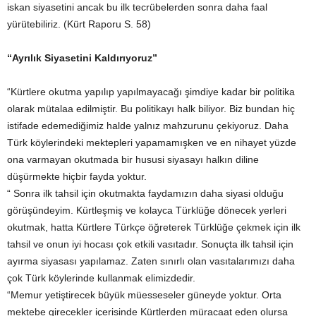
iskan siyasetini ancak bu ilk tecrübelerden sonra daha faal
yürütebiliriz. (Kürt Raporu S. 58)
“Ayrılık Siyasetini Kaldırıyoruz”
“Kürtlere okutma yapılıp yapılmayacağı şimdiye kadar bir politika
olarak mütalaa edilmiştir. Bu politikayı halk biliyor. Biz bundan hiç
istifade edemediğimiz halde yalnız mahzurunu çekiyoruz. Daha
Türk köylerindeki mektepleri yapamamışken ve en nihayet yüzde
ona varmayan okutmada bir hususi siyasayı halkın diline
düşürmekte hiçbir fayda yoktur.
“ Sonra ilk tahsil için okutmakta faydamızın daha siyasi olduğu
görüşündeyim. Kürtleşmiş ve kolayca Türklüğe dönecek yerleri
okutmak, hatta Kürtlere Türkçe öğreterek Türklüğe çekmek için ilk
tahsil ve onun iyi hocası çok etkili vasıtadır. Sonuçta ilk tahsil için
ayırma siyasası yapılamaz. Zaten sınırlı olan vasıtalarımızı daha
çok Türk köylerinde kullanmak elimizdedir.
“Memur yetiştirecek büyük müesseseler güneyde yoktur. Orta
mektebe girecekler içerisinde Kürtlerden müracaat eden olursa