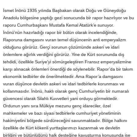
İsmet İnönü 1935 yılında Başbakan olarak Doğu ve Güneydoğu
Anadolu bölgesine yaptığı gezi sonucunda bir rapor hazırlıyor ve bu
raporu Cumhurbaşkanı Mustafa Kemal Atatürk’e sunuyor.
İnönü’nün hazırladığı rapor bir bütün olarak incelendiğinde,
Raporuna damgasını vuran temel düşüncenin anti emperyalizm
olduğunu görürüz. Gerçi sorunun çözümünde askeri ve idari
önlemlere ağırlık verdiğini görürüz. Yine de Kürt sorununda dış
tehdidi, özellikle Suriye’yi sömürgeleştiren Fransız emperyalizmine
karşı alınacak önlemleri önerdiği de söylenebilir. Rapor’da bir takım
ekonomik tedbirler de önerilmektedir. Ama Rapor’a damgasını
vuran düşünce devletin askeri ve idari tedbirlerle korunması ve
kollanmasıdır. İnönü, haklı olarak genç Cumhuriyetin bir numaralı
güvencesi olarak Silahlı Kuvvetleri yani orduyu görmektedir.
Ordunun yanı sıra Mülkiye mezunu genç idareciler, özel
mahkemeler ve bazı siyasi tedbirlerle cumhuriyet yönetiminin
hakimiyetini bölgede sürdüreceğini savunmaktadır. Bölge halkını
özellikle de Kürt kökenli yurttaşlarımızı kazanmak ve devletin
birliğini ve bütünlüğünü halk desteğine kavuşturma konusunda ise