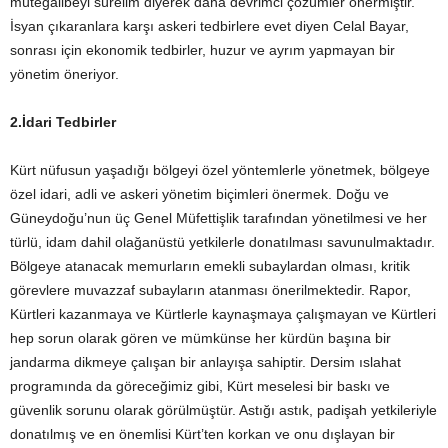
mütegalibeyi sürelim diyerek daha devrimci çözümler önermiştir.
İsyan çıkaranlara karşı askeri tedbirlere evet diyen Celal Bayar,
sonrası için ekonomik tedbirler, huzur ve ayrım yapmayan bir
yönetim öneriyor.
2.İdari Tedbirler
Kürt nüfusun yaşadığı bölgeyi özel yöntemlerle yönetmek, bölgeye
özel idari, adli ve askeri yönetim biçimleri önermek. Doğu ve
Güneydoğu’nun üç Genel Müfettişlik tarafından yönetilmesi ve her
türlü, idam dahil olağanüstü yetkilerle donatılması savunulmaktadır.
Bölgeye atanacak memurların emekli subaylardan olması, kritik
görevlere muvazzaf subayların atanması önerilmektedir. Rapor,
Kürtleri kazanmaya ve Kürtlerle kaynaşmaya çalışmayan ve Kürtleri
hep sorun olarak gören ve mümkünse her kürdün başına bir
jandarma dikmeye çalışan bir anlayışa sahiptir. Dersim ıslahat
programında da göreceğimiz gibi, Kürt meselesi bir baskı ve
güvenlik sorunu olarak görülmüştür. Astığı astık, padişah yetkileriyle
donatılmış ve en önemlisi Kürt’ten korkan ve onu dışlayan bir