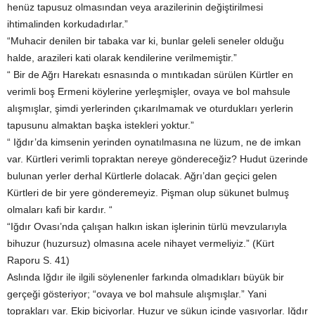
henüz tapusuz olmasından veya arazilerinin değiştirilmesi
ihtimalinden korkudadırlar.”
“Muhacir denilen bir tabaka var ki, bunlar geleli seneler olduğu
halde, arazileri kati olarak kendilerine verilmemiştir.”
“ Bir de Ağrı Harekatı esnasında o mıntıkadan sürülen Kürtler en
verimli boş Ermeni köylerine yerleşmişler, ovaya ve bol mahsule
alışmışlar, şimdi yerlerinden çıkarılmamak ve oturdukları yerlerin
tapusunu almaktan başka istekleri yoktur.”
“ Iğdır’da kimsenin yerinden oynatılmasına ne lüzum, ne de imkan
var. Kürtleri verimli topraktan nereye göndereceğiz? Hudut üzerinde
bulunan yerler derhal Kürtlerle dolacak. Ağrı’dan geçici gelen
Kürtleri de bir yere gönderemeyiz. Pişman olup sükunet bulmuş
olmaları kafi bir kardır. “
“Iğdır Ovası’nda çalışan halkın iskan işlerinin türlü mevzularıyla
bihuzur (huzursuz) olmasına acele nihayet vermeliyiz.” (Kürt
Raporu S. 41)
Aslında Iğdır ile ilgili söylenenler farkında olmadıkları büyük bir
gerçeği gösteriyor; “ovaya ve bol mahsule alışmışlar.” Yani
toprakları var. Ekip biçiyorlar. Huzur ve sükun içinde yaşıyorlar. Iğdır