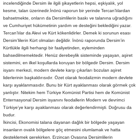
incelendiğinde Dersim ile ilgili şikayetlerin hepsi, eşkiyalık, yol
kesme, talan üzerinedir.İnönü raporun bir yerinde Tercan’lılardan
bahsetmekte, onların da Dersimlilerin baskı ve talanına uğradığını
ve Cumhuriyet hükümetinin yardım ve desteğini beklediğini yazar.
Tercan’lılar da Alevi ve Kürt kökenlidirler. Demek ki sorunun esası
Dersim’lilerin Kürt olmaları değildir. İnönü raporunda Dersim’in
Kürtlükle ilgili herhangi bir faaliyetinden, eyleminden
bahsedilmemektedir. Henüz derebeylik sisteminde yaşayan, aşiret
sistemini, en ilkel koşullarda koruyan bir bölgedir Dersim. Dersim
isyanı merkezi, modern devlete karşı çıkarları bozulan aşiret
liderlerinin başkaldırısıdır. Özet olarak feodalizmin modern devlete
karşı ayaklanmasıdır. Bunu bir Kürt ayaklanması olarak görmek çok
yanlıştır. Nitekim hem Türkiye Komünist Partisi hem de Komünist
Enternasyonal Dersim isyanını feodallerin Modern ve devrimci
Türkiye’ye karşı ayaklanması olarak değerlendirmişti. Doğrusu da
budur.
İkincisi, Ekonomisi talana dayanan dağlık bir bölgede yaşayan
insanların ovalık bölgelere göç etmesini olumlamak ve hatta
desteklemek gerekirken, Erzincan Ovasına Dersimlilerin