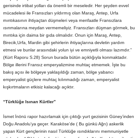
gerisinde irtibat yolları da önemli bir meseledir. Her şeyden evvel
mücadelesi ile Fransızları yıldırmış olan Maraş, Antep, Urfa
mıntıkasının ihtiyaçtan düşmeleri veya menfaatle Fransızlara
ısınmalarına meydan vermemeliyiz. Fransızları düşman görmek, bu
mıntıka için daima bir gıda olmalıdır. Onun için Maraş, Antep,
Birecik,Urfa, Mardin gibi şehirlerin ihtiyaçlarına devletin yardım
etmesi ve bunlar arasındaki yolun iyi ve emniyetli olması lazımdır.”
(Kürt Raporu S.28) Sorun burada bütün açıklığıyla konmaktadır.
Bölge illerini Fransız emperyalizmine muhtaç etmemek. İşte bu
bakış açısı ile bölgeye yaklaşıldığı zaman, bölge yabancı
emperyalist güçlere muhtaç kılınmadığı zaman, emperyalist
kışkırtmaların etkisiz kalacağı açıktır.
“Türklüğe Isınan Kürtler”
İsmet İnönü rapor hazırlamak için çıktığı yurt gezisinin Güney’inden
Doğu Anadolu’ya geçer. Karaköse’de ( Bu günkü Ağrı) askerlik
yapan Kürt gençlerinin nasıl Türklüğe ısındıklarını memnuniyetle