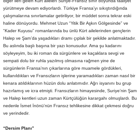
diğer ileri gelen Kürt aileleri Suriye-Fransız sınır boyunda faaliyet
yürütmeye devam ediyorlardı. Türkiye Fransa’yı sıkıştırdığında
çalışmalarına sınırlamalar getiriliyor, bir müddet sonra tekrar eski
haline dönüyordu. Mehmet Uzun “Yitik Bir Aşkın Gölgesinde” ve
“Kader Kuyusu” romanlarında bu ünlü Kürt ailelerinden gençlerin
Halep ve Şam’da yaşadıkları dramı çıplak bir şekilde anlatmaktadır.
Bu aslında başlı başına bir yazı konusudur. Ama şu kadarını
söyleyeyim, bu iki roman da sürgünlere ve kaçaklara sevgi ve
sempati dolu bir ruhla yazılmış olmasına rağmen yine de
sürgünlerin Fransa’nın çıkarlarına göre muamele gördükleri,
kullanıldıkları ve Fransızların işlerine yaramadıkları zaman nasıl bir
kenara atıldıklarının hüzün dolu anlatımıdır. Ağrı isyanını bu grup
hazırlamış ve icra etmişti. Fransızların himayesinde, Suriye’nin Şam
ve Halep kentleri uzun zaman Kürtçülüğün karargahı olmuşlardı. Bu
nedenle İsmet İnönü’nün Fransız tehlikesine dikkat çekmesi doğru
ve yerindedir.
“Dersim Planı”