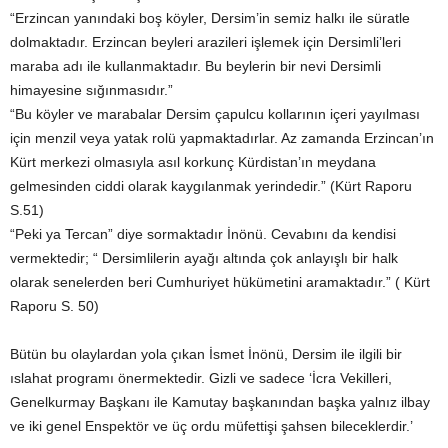
“Erzincan yanındaki boş köyler, Dersim’in semiz halkı ile süratle
dolmaktadır. Erzincan beyleri arazileri işlemek için Dersimli’leri
maraba adı ile kullanmaktadır. Bu beylerin bir nevi Dersimli
himayesine sığınmasıdır.”
“Bu köyler ve marabalar Dersim çapulcu kollarının içeri yayılması
için menzil veya yatak rolü yapmaktadırlar. Az zamanda Erzincan’ın
Kürt merkezi olmasıyla asıl korkunç Kürdistan’ın meydana
gelmesinden ciddi olarak kaygılanmak yerindedir.” (Kürt Raporu
S.51)
“Peki ya Tercan” diye sormaktadır İnönü. Cevabını da kendisi
vermektedir; “ Dersimlilerin ayağı altında çok anlayışlı bir halk
olarak senelerden beri Cumhuriyet hükümetini aramaktadır.” ( Kürt
Raporu S. 50)
Bütün bu olaylardan yola çıkan İsmet İnönü, Dersim ile ilgili bir
ıslahat programı önermektedir. Gizli ve sadece ‘İcra Vekilleri,
Genelkurmay Başkanı ile Kamutay başkanından başka yalnız ilbay
ve iki genel Enspektör ve üç ordu müfettişi şahsen bileceklerdir.’