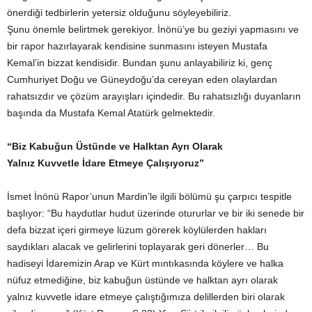
önerdiği tedbirlerin yetersiz olduğunu söyleyebiliriz.
Şunu önemle belirtmek gerekiyor. İnönü’ye bu geziyi yapmasını ve
bir rapor hazırlayarak kendisine sunmasını isteyen Mustafa
Kemal’in bizzat kendisidir. Bundan şunu anlayabiliriz ki, genç
Cumhuriyet Doğu ve Güneydoğu’da cereyan eden olaylardan
rahatsızdır ve çözüm arayışları içindedir. Bu rahatsızlığı duyanların
başında da Mustafa Kemal Atatürk gelmektedir.
“Biz Kabuğun Üstünde ve Halktan Ayrı Olarak
Yalnız Kuvvetle İdare Etmeye Çalışıyoruz”
İsmet İnönü Rapor’unun Mardin’le ilgili bölümü şu çarpıcı tespitle
başlıyor: “Bu haydutlar hudut üzerinde otururlar ve bir iki senede bir
defa bizzat içeri girmeye lüzum görerek köylülerden hakları
saydıkları alacak ve gelirlerini toplayarak geri dönerler… Bu
hadiseyi İdaremizin Arap ve Kürt mıntıkasında köylere ve halka
nüfuz etmediğine, biz kabuğun üstünde ve halktan ayrı olarak
yalnız kuvvetle idare etmeye çalıştığımıza delillerden biri olarak