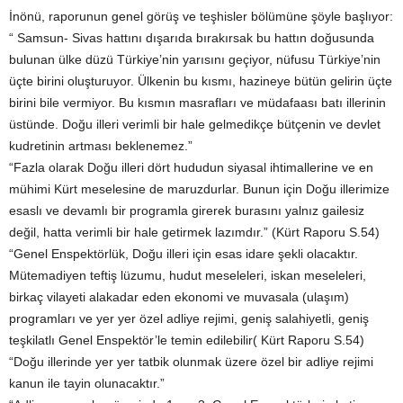
İnönü, raporunun genel görüş ve teşhisler bölümüne şöyle başlıyor:
“ Samsun- Sivas hattını dışarıda bırakırsak bu hattın doğusunda
bulunan ülke düzü Türkiye’nin yarısını geçiyor, nüfusu Türkiye’nin
üçte birini oluşturuyor. Ülkenin bu kısmı, hazineye bütün gelirin üçte
birini bile vermiyor. Bu kısmın masrafları ve müdafaası batı illerinin
üstünde. Doğu illeri verimli bir hale gelmedikçe bütçenin ve devlet
kudretinin artması beklenemez.”
“Fazla olarak Doğu illeri dört hududun siyasal ihtimallerine ve en
mühimi Kürt meselesine de maruzdurlar. Bunun için Doğu illerimize
esaslı ve devamlı bir programla girerek burasını yalnız gailesiz
değil, hatta verimli bir hale getirmek lazımdır.” (Kürt Raporu S.54)
“Genel Enspektörlük, Doğu illeri için esas idare şekli olacaktır.
Mütemadiyen teftiş lüzumu, hudut meseleleri, iskan meseleleri,
birkaç vilayeti alakadar eden ekonomi ve muvasala (ulaşım)
programları ve yer yer özel adliye rejimi, geniş salahiyetli, geniş
teşkilatlı Genel Enspektör’le temin edilebilir( Kürt Raporu S.54)
“Doğu illerinde yer yer tatbik olunmak üzere özel bir adliye rejimi
kanun ile tayin olunacaktır.”