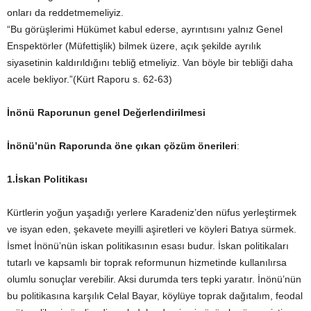
onları da reddetmemeliyiz.
“Bu görüşlerimi Hükümet kabul ederse, ayrıntısını yalnız Genel
Enspektörler (Müfettişlik) bilmek üzere, açık şekilde ayrılık
siyasetinin kaldırıldığını tebliğ etmeliyiz. Van böyle bir tebliği daha
acele bekliyor.”(Kürt Raporu s. 62-63)
İnönü Raporunun genel Değerlendirilmesi
İnönü’nün Raporunda öne çıkan çözüm önerileri
:
1.İskan Politikası
Kürtlerin yoğun yaşadığı yerlere Karadeniz’den nüfus yerleştirmek
ve isyan eden, şekavete meyilli aşiretleri ve köyleri Batıya sürmek.
İsmet İnönü’nün iskan politikasının esası budur. İskan politikaları
tutarlı ve kapsamlı bir toprak reformunun hizmetinde kullanılırsa
olumlu sonuçlar verebilir. Aksi durumda ters tepki yaratır. İnönü’nün
bu politikasına karşılık Celal Bayar, köylüye toprak dağıtalım, feodal