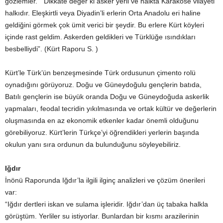
gözlemler. “ Dikkate değer ki asker yerli ve halkta Karaköse vilayeti
halkıdır. Eleşkirtli veya Diyadin’li erlerin Orta Anadolu eri haline
geldiğini görmek çok ümit verici bir şeydir. Bu erlere Kürt köyleri
içinde rast geldim. Askerden geldikleri ve Türklüğe ısındıkları
besbelliydi”. (Kürt Raporu S. )
Kürt’le Türk’ün benzeşmesinde Türk ordusunun çimento rolü
oynadığını görüyoruz. Doğu ve Güneydoğulu gençlerin batıda,
Batılı gençlerin ise büyük oranda Doğu ve Güneydoğuda askerlik
yapmaları, feodal tecridin yıkılmasında ve ortak kültür ve değerlerin
oluşmasında en az ekonomik etkenler kadar önemli olduğunu
görebiliyoruz. Kürt’lerin Türkçe’yi öğrendikleri yerlerin başında
okulun yanı sıra ordunun da bulunduğunu söyleyebiliriz.
Iğdır
İnönü Raporunda Iğdır’la ilgili ilginç analizleri ve çözüm önerileri
var:
“Iğdır dertleri iskan ve sulama işleridir. Iğdır’dan üç tabaka halkla
görüştüm. Yerliler su istiyorlar. Bunlardan bir kısmı arazilerinin