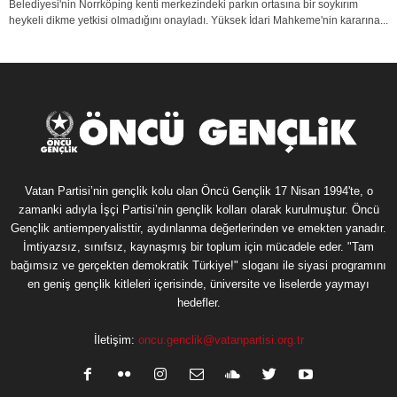
Belediyesi'nin Norrköping kenti merkezindeki parkın ortasına bir soykırım
heykeli dikme yetkisi olmadığını onayladı. Yüksek İdari Mahkeme'nin kararına...
Vatan Partisi’nin gençlik kolu olan Öncü Gençlik 17 Nisan 1994'te, o
zamanki adıyla İşçi Partisi’nin gençlik kolları olarak kurulmuştur. Öncü
Gençlik antiemperyalisttir, aydınlanma değerlerinden ve emekten yanadır.
İmtiyazsız, sınıfsız, kaynaşmış bir toplum için mücadele eder. "Tam
bağımsız ve gerçekten demokratik Türkiye!" sloganı ile siyasi programını
en geniş gençlik kitleleri içerisinde, üniversite ve liselerde yaymayı
hedefler.
İletişim:
oncu.genclik@vatanpartisi.org.tr