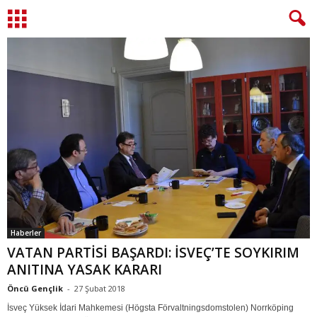
Haberler
VATAN PARTİSİ BAŞARDI: İSVEÇ’TE SOYKIRIM
ANITINA YASAK KARARI
Öncü Gençlik
-
27 Şubat 2018
İsveç Yüksek İdari Mahkemesi (Högsta Förvaltningsdomstolen) Norrköping