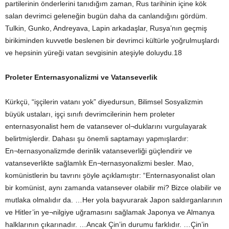
partilerinin önderlerini tanıdığım zaman, Rus tarihinin içine kök
salan devrimci geleneğin bugün daha da canlandığını gördüm.
Tulkin, Gunko, Andreyava, Lapin arkadaşlar, Rusya’nın geçmiş
birikiminden kuvvetle beslenen bir devrimci kültürle yoğrulmuşlardı
ve hepsinin yüreği vatan sevgisinin ateşiyle doluydu.18
Proleter Enternasyonalizmi ve Vatanseverlik
Kürkçü, “işçilerin vatanı yok” diyedursun, Bilimsel Sosyalizmin
büyük ustaları, işçi sınıfı devrimcilerinin hem proleter
enternasyonalist hem de vatansever ol¬duklarını vurgulayarak
belirtmişlerdir. Dahası şu önemli saptamayı yapmışlardır:
En¬ternasyonalizmde derinlik vatanseverliği güçlendirir ve
vatanseverlikte sağlamlık En¬ternasyonalizmi besler. Mao,
komünistlerin bu tavrını şöyle açıklamıştır: “Enternasyonalist olan
bir komünist, aynı zamanda vatansever olabilir mi? Bizce olabilir ve
mutlaka olmalıdır da. …Her yola başvurarak Japon saldırganlarının
ve Hitler’in ye¬nilgiye uğramasını sağlamak Japonya ve Almanya
halklarının çıkarınadır. …Ancak Çin’in durumu farklıdır. …Çin’in