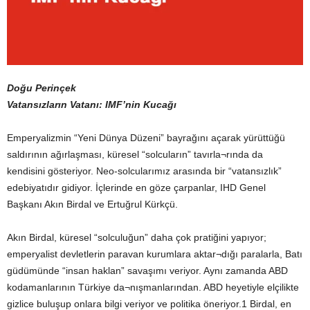
Doğu Perinçek
Vatansızların Vatanı: IMF’nin Kucağı
Emperyalizmin “Yeni Dünya Düzeni” bayrağını açarak yürüttüğü
saldırının ağırlaşması, küresel “solcuların” tavırla¬rında da
kendisini gösteriyor. Neo-solcularımız arasında bir “vatansızlık”
edebiyatıdır gidiyor. İçlerinde en göze çarpanlar, IHD Genel
Başkanı Akın Birdal ve Ertuğrul Kürkçü.
Akın Birdal, küresel “solculuğun” daha çok pratiğini yapıyor;
emperyalist devletlerin paravan kurumlara aktar¬dığı paralarla, Batı
güdümünde “insan haklan” savaşımı veriyor. Aynı zamanda ABD
kodamanlarının Türkiye da¬nışmanlarından. ABD heyetiyle elçilikte
gizlice buluşup onlara bilgi veriyor ve politika öneriyor.1 Birdal, en