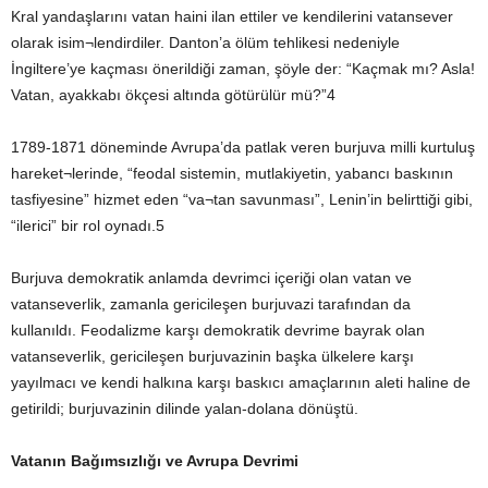
Kral yandaşlarını vatan haini ilan ettiler ve kendilerini vatansever
olarak isim¬lendirdiler. Danton’a ölüm tehlikesi nedeniyle
İngiltere’ye kaçması önerildiği zaman, şöyle der: “Kaçmak mı? Asla!
Vatan, ayakkabı ökçesi altında götürülür mü?”4
1789-1871 döneminde Avrupa’da patlak veren burjuva milli kurtuluş
hareket¬lerinde, “feodal sistemin, mutlakiyetin, yabancı baskının
tasfiyesine” hizmet eden “va¬tan savunması”, Lenin’in belirttiği gibi,
“ilerici” bir rol oynadı.5
Burjuva demokratik anlamda devrimci içeriği olan vatan ve
vatanseverlik, zamanla gericileşen burjuvazi tarafından da
kullanıldı. Feodalizme karşı demokratik devrime bayrak olan
vatanseverlik, gericileşen burjuvazinin başka ülkelere karşı
yayılmacı ve kendi halkına karşı baskıcı amaçlarının aleti haline de
getirildi; burjuvazinin dilinde yalan-dolana dönüştü.
Vatanın Bağımsızlığı ve Avrupa Devrimi