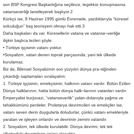
son BSP Kongresi Başkanlığına seçilince, teşekkür konuşmasına
vatanseverliği lanetleyerek başlıyor.2
Kürkçü ise, 8 Haziran 1995 günlü Evrensele, yazdıklarıyla “küresel
solculuğun” baş teorisyeni olmayı hak etti.3
Daha başkaları da var. Küresellerin vatana ve vatanse¬verliğe
ilişkin başlıca tezleri şöyle:
• Türkiye işçisinin vatanı yoktur.
•Sosyalizm, vatan denen toprak parçasında, yani tek ülkede
kurulamaz.
Biz de, Bilimsel Sosyalizmin son yüzyılın dünya pra¬tiğinden
çıkardığı saptamaları sıralayalım:
1. Türkiye işçisinin, emekçisinin, halkının vatanı vardır. Bütün Ezilen
Dünya halklarının, hatta bütün dünya halk¬larının vatanları vardır.
Emperyalist burjuvazi, “vatanseverlik” yalan-dolanıyla yağma ve
tahakkümünü perdeler. Proletarya devrimcileri ve emekçiler ise,
vatanı seven derin duygularla doludurlar, çünkü vatanı emekleriyle
yaratan ve işleyen onlardır ve devrimin zemini vatandır.
2. Sosyalizm, tek ülkede kurulabilir. Dünya devrimi, tek tek
ülkelerdeki devrimlerin ürünü olacaktır.