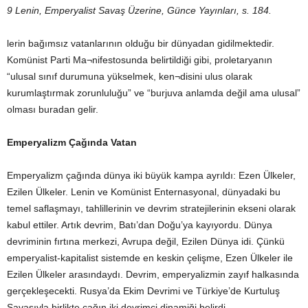
9 Lenin, Emperyalist Savaş Üzerine, Günce Yayınları, s. 184.
lerin bağımsız vatanlarının olduğu bir dünyadan gidilmektedir.
Komünist Parti Ma¬nifestosunda belirtildiği gibi, proletaryanın
“ulusal sınıf durumuna yükselmek, ken¬disini ulus olarak
kurumlaştırmak zorunluluğu” ve “burjuva anlamda değil ama ulusal”
olması buradan gelir.
Emperyalizm Çağında Vatan
Emperyalizm çağında dünya iki büyük kampa ayrıldı: Ezen Ülkeler,
Ezilen Ülkeler. Lenin ve Komünist Enternasyonal, dünyadaki bu
temel saflaşmayı, tahlillerinin ve devrim stratejilerinin ekseni olarak
kabul ettiler. Artık devrim, Batı’dan Doğu’ya kayıyordu. Dünya
devriminin fırtına merkezi, Avrupa değil, Ezilen Dünya idi. Çünkü
emperyalist-kapitalist sistemde en keskin çelişme, Ezen Ülkeler ile
Ezilen Ülkeler arasındaydı. Devrim, emperyalizmin zayıf halkasında
gerçekleşecekti. Rusya’da Ekim Devrimi ve Türkiye’de Kurtuluş
Savaşıyla birlikte çağın iki devrimci dinamiği belirdi.