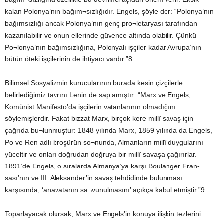
kalan Polonya’nın bağım¬sızlığıdır. Engels, şöyle der: “Polonya’nın
bağımsızlığı ancak Polonya’nın genç pro¬letaryası tarafından
kazanılabilir ve onun ellerinde güvence altında olabilir. Çünkü
Po¬lonya’nın bağımsızlığına, Polonyalı işçiler kadar Avrupa’nın
bütün öteki işçilerinin de ihtiyacı vardır.”8
Bilimsel Sosyalizmin kurucularının burada kesin çizgilerle
belirlediğimiz tavrını Lenin de saptamıştır: “Marx ve Engels,
Komünist Manifesto’da işçilerin vatanlarının olmadığını
söylemişlerdir. Fakat bizzat Marx, birçok kere millî savaş için
çağrıda bu¬lunmuştur: 1848 yılında Marx, 1859 yılında da Engels,
Po ve Ren adlı broşürün so¬nunda, Almanların millî duygularını
yüceltir ve onları doğrudan doğruya bir millî savaşa çağırırlar.
1891’de Engels, o sıralarda Almanya’ya karşı Boulanger Fran-
sası’nın ve III. Aleksander’in savaş tehdidinde bulunması
karşısında, ‘anavatanın sa¬vunulmasını’ açıkça kabul etmiştir.”9
Toparlayacak olursak, Marx ve Engels’in konuya ilişkin tezlerini