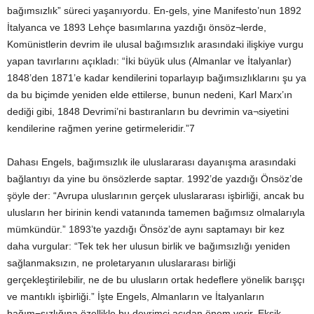
bağımsızlık” süreci yaşanıyordu. En-gels, yine Manifesto’nun 1892
İtalyanca ve 1893 Lehçe basımlarına yazdığı önsöz¬lerde,
Komünistlerin devrim ile ulusal bağımsızlık arasındaki ilişkiye vurgu
yapan tavırlarını açıkladı: “İki büyük ulus (Almanlar ve İtalyanlar)
1848’den 1871’e kadar kendilerini toparlayıp bağımsızlıklarını şu ya
da bu biçimde yeniden elde ettilerse, bunun nedeni, Karl Marx’ın
dediği gibi, 1848 Devrimi’ni bastıranların bu devrimin va¬siyetini
kendilerine rağmen yerine getirmeleridir.”7
Dahası Engels, bağımsızlık ile uluslararası dayanışma arasındaki
bağlantıyı da yine bu önsözlerde saptar. 1992’de yazdığı Önsöz’de
şöyle der: “Avrupa uluslarının gerçek uluslararası işbirliği, ancak bu
ulusların her birinin kendi vatanında tamemen bağımsız olmalarıyla
mümkündür.” 1893’te yazdığı Önsöz’de aynı saptamayı bir kez
daha vurgular: “Tek tek her ulusun birlik ve bağımsızlığı yeniden
sağlanmaksızın, ne proletaryanın uluslararası birliği
gerçekleştirilebilir, ne de bu ulusların ortak hedeflere yönelik barışçı
ve mantıklı işbirliği.” İşte Engels, Almanların ve İtalyanların
bağım¬sızlığına özellikle bu devrimci açıdan önem verir. Eksik