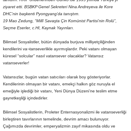
ziyaret etti. BSBKP Genel Sekreteri Nina Andreyeva ile Kore
DHC’nin başkenti Pyongyang’da tanıştım.
19 Mao Zedung, “Millî Savaşta Çin Komünist Partisi’nin Rolü”,
Seçme Eserler, c.HI, Kaynak Yayınları.
Bilimsel Sosyalistler, bütün dünyada burjuva milliyetçiliğinden
kendilerini va¬tanseverlikle ayırmışlardır. Peki vatanı olmayan
küresel “solcular” nasıl vatansever olacaklar? Vatansız
vatanseverler!
Vatansızlar, bugün vatan satıcıları olarak boy gösteriyorlar.
Kendilerinin olmayan bir vatanı, emekçi halkın göz nuruyla el
emeğiyle işlediği bir vatanı, Yeni Dünya Düzeni’ne teslim etme
gayretkeşliği içindedirler.
Bilimsel Sosyalistlerin, Proleter Enternasyonalizmi ile vatanseverliği
birleştiren tavırlarının temelinde, devrim amacı bulunuyor.
Çağımızda devrimler, emperyalizmin zayıf mikasında oldu ve