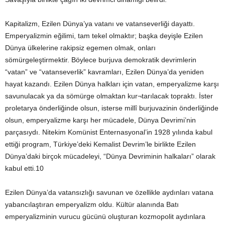
Kapitalizm, Ezilen Dünya’ya vatanı ve vatanseverliği dayattı.
Emperyalizmin eğilimi, tam tekel olmaktır; başka deyişle Ezilen
Dünya ülkelerine rakipsiz egemen olmak, onları
sömürgeleştirmektir. Böylece burjuva demokratik devrimlerin
“vatan” ve “vatanseverlik” kavramları, Ezilen Dünya’da yeniden
hayat kazandı. Ezilen Dünya halkları için vatan, emperyalizme karşı
savunulacak ya da sömürge olmaktan kur¬tarılacak topraktı. İster
proletarya önderliğinde olsun, isterse millî burjuvazinin önderliğinde
olsun, emperyalizme karşı her mücadele, Dünya Devrimi’nin
parçasıydı. Nitekim Komünist Enternasyonal’in 1928 yılında kabul
ettiği program, Türkiye’deki Kemalist Devrim’le birlikte Ezilen
Dünya’daki birçok mücadeleyi, “Dünya Devriminin halkaları” olarak
kabul etti.10
Ezilen Dünya’da vatansızlığı savunan ve özellikle aydınları vatana
yabancılaştıran emperyalizm oldu. Kültür alanında Batı
emperyalizminin vurucu gücünü oluşturan kozmopolit aydınlara