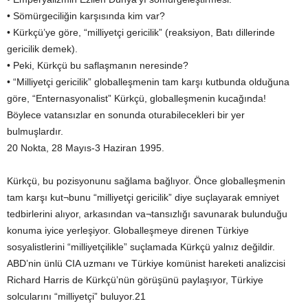
• Sömürgeciliğin karşısında kim var?
• Kürkçü’ye göre, “milliyetçi gericilik” (reaksiyon, Batı dillerinde
gericilik demek).
• Peki, Kürkçü bu saflaşmanın neresinde?
• “Milliyetçi gericilik” globalleşmenin tam karşı kutbunda olduğuna
göre, “Enternasyonalist” Kürkçü, globalleşmenin kucağında!
Böylece vatansızlar en sonunda oturabilecekleri bir yer
bulmuşlardır.
20 Nokta, 28 Mayıs-3 Haziran 1995.
Kürkçü, bu pozisyonunu sağlama bağlıyor. Önce globalleşmenin
tam karşı kut¬bunu “milliyetçi gericilik” diye suçlayarak emniyet
tedbirlerini alıyor, arkasından va¬tansızlığı savunarak bulunduğu
konuma iyice yerleşiyor. Globalleşmeye direnen Türkiye
sosyalistlerini “milliyetçilikle” suçlamada Kürkçü yalnız değildir.
ABD’nin ünlü CIA uzmanı ve Türkiye komünist hareketi analizcisi
Richard Harris de Kürkçü’nün görüşünü paylaşıyor, Türkiye
solcularını “milliyetçi” buluyor.21