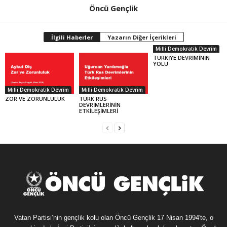
Öncü Gençlik
İlgili Haberler
Yazarın Diğer İçerikleri
Milli Demokratik Devrim
TÜRKİYE DEVRİMİNİN
YOLU
Milli Demokratik Devrim
Milli Demokratik Devrim
ZOR VE ZORUNLULUK
TÜRK RUS
DEVRİMLERİNİN
ETKİLEŞİMLERİ
Vatan Partisi’nin gençlik kolu olan Öncü Gençlik 17 Nisan 1994'te, o