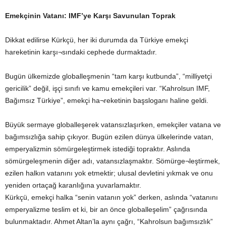
Emekçinin Vatanı: IMF’ye Karşı Savunulan Toprak
Dikkat edilirse Kürkçü, her iki durumda da Türkiye emekçi
hareketinin karşı¬sındaki cephede durmaktadır.
Bugün ülkemizde globalleşmenin “tam karşı kutbunda”, “milliyetçi
gericilik” değil, işçi sınıfı ve kamu emekçileri var. “Kahrolsun IMF,
Bağımsız Türkiye”, emekçi ha¬reketinin başsloganı haline geldi.
Büyük sermaye globalleşerek vatansızlaşırken, emekçiler vatana ve
bağımsızlığa sahip çıkıyor. Bugün ezilen dünya ülkelerinde vatan,
emperyalizmin sömürgeleştirmek istediği topraktır. Aslında
sömürgeleşmenin diğer adı, vatansızlaşmaktır. Sömürge¬leştirmek,
ezilen halkın vatanını yok etmektir; ulusal devletini yıkmak ve onu
yeniden ortaçağ karanlığına yuvarlamaktır.
Kürkçü, emekçi halka “senin vatanın yok” derken, aslında “vatanını
emperyalizme teslim et ki, bir an önce globalleşelim” çağrısında
bulunmaktadır. Ahmet Altan’la aynı çağrı, “Kahrolsun bağımsızlık”