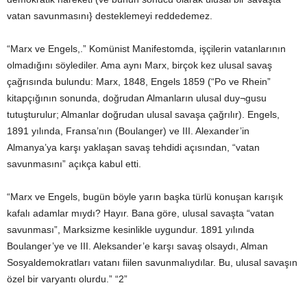
vatan savunmasını} desteklemeyi reddedemez.
“Marx ve Engels,.” Komünist Manifestomda, işçilerin vatanlarının
olmadığını söylediler. Ama aynı Marx, birçok kez ulusal savaş
çağrısında bulundu: Marx, 1848, Engels 1859 (“Po ve Rhein”
kitapçığının sonunda, doğrudan Almanların ulusal duy¬gusu
tutuşturulur; Almanlar doğrudan ulusal savaşa çağrılır). Engels,
1891 yılında, Fransa’nın (Boulanger) ve III. Alexander’in
Almanya’ya karşı yaklaşan savaş tehdidi açısından, “vatan
savunmasını” açıkça kabul etti.
“Marx ve Engels, bugün böyle yarın başka türlü konuşan karışık
kafalı adamlar mıydı? Hayır. Bana göre, ulusal savaşta “vatan
savunması”, Marksizme kesinlikle uygundur. 1891 yılında
Boulanger’ye ve III. Aleksander’e karşı savaş olsaydı, Alman
Sosyaldemokratları vatanı fiilen savunmalıydılar. Bu, ulusal savaşın
özel bir varyantı olurdu.” “2”