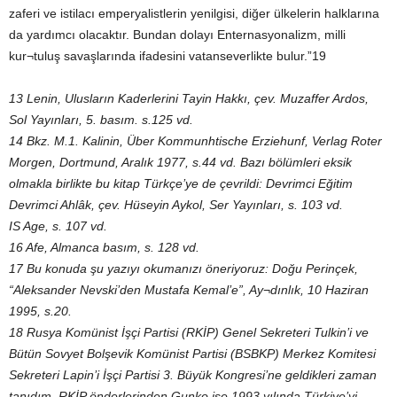
zaferi ve istilacı emperyalistlerin yenilgisi, diğer ülkelerin halklarına
da yardımcı olacaktır. Bundan dolayı Enternasyonalizm, milli
kur¬tuluş savaşlarında ifadesini vatanseverlikte bulur.”19
13 Lenin, Ulusların Kaderlerini Tayin Hakkı, çev. Muzaffer Ardos,
Sol Yayınları, 5. basım. s.125 vd.
14 Bkz. M.1. Kalinin, Über Kommunhtische Erziehunf, Verlag Roter
Morgen, Dortmund, Aralık 1977, s.44 vd. Bazı bölümleri eksik
olmakla birlikte bu kitap Türkçe’ye de çevrildi: Devrimci Eğitim
Devrimci Ahlâk, çev. Hüseyin Aykol, Ser Yayınları, s. 103 vd.
IS Age, s. 107 vd.
16 Afe, Almanca basım, s. 128 vd.
17 Bu konuda şu yazıyı okumanızı öneriyoruz: Doğu Perinçek,
“Aleksander Nevski’den Mustafa Kemal’e”, Ay¬dınlık, 10 Haziran
1995, s.20.
18 Rusya Komünist İşçi Partisi (RKİP) Genel Sekreteri Tulkin’i ve
Bütün Sovyet Bolşevik Komünist Partisi (BSBKP) Merkez Komitesi
Sekreteri Lapin’i İşçi Partisi 3. Büyük Kongresi’ne geldikleri zaman
tanıdım. RKİP önderlerinden Gunko ise 1993 yılında Türkiye’yi