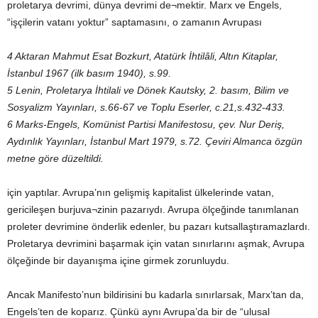
proletarya devrimi, dünya devrimi de¬mektir. Marx ve Engels,
“işçilerin vatanı yoktur” saptamasını, o zamanın Avrupası
4 Aktaran Mahmut Esat Bozkurt, Atatürk İhtilâli, Altın Kitaplar,
İstanbul 1967 (ilk basım 1940), s.99.
5 Lenin, Proletarya İhtilali ve Dönek Kautsky, 2. basım, Bilim ve
Sosyalizm Yayınları, s.66-67 ve Toplu Eserler, c.21,s.432-433.
6 Marks-Engels, Komünist Partisi Manifestosu, çev. Nur Deriş,
Aydınlık Yayınları, İstanbul Mart 1979, s.72. Çeviri Almanca özgün
metne göre düzeltildi.
için yaptılar. Avrupa’nın gelişmiş kapitalist ülkelerinde vatan,
gericileşen burjuva¬zinin pazarıydı. Avrupa ölçeğinde tanımlanan
proleter devrimine önderlik edenler, bu pazarı kutsallaştıramazlardı.
Proletarya devrimini başarmak için vatan sınırlarını aşmak, Avrupa
ölçeğinde bir dayanışma içine girmek zorunluydu.
Ancak Manifesto’nun bildirisini bu kadarla sınırlarsak, Marx’tan da,
Engels’ten de koparız. Çünkü aynı Avrupa’da bir de “ulusal