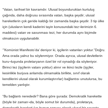
“Vatan, tarihsel bir kavramdır. Ulusal boyunduruktan kurtuluş
çağında, daha doğrusu sırasında vatan, başka şeydir; ulusal
hareketlerin çok geride kaldığı bir zamanda başka şeydir. 3 tip ülke
için (ulusların kendi kaderini tayin konusundaki tez¬lerimizin 6.
maddesi) vatan ve savunması tezi, her durumda aynı biçimde
olmaksızın uygulanabilir.
‘”Komünist Manifesto’da’ deniyor ki, işçilerin vatanları yoktur.”Doğru.
Ama orada yalnız bu söylenmiyor. Orada ayrıca, ulusal devletlerin
kuru¬luşunda proletaryanın özel bir rol oynadığı da söyleniyor.
Birinci tez (işçilerin vatanı yoktur) alınır ve ikinci tezle (işçiler,
kesinlikle burjuva anlamda olmamakla birlikte, sınıf olarak
kendilerini ulusal olarak kurumlaştırırlar) bağlantısı unutulursa, bu
temelden yanlıştır.
“Bu bağlantı nerededir? Bana göre şurada: Demokratik harekette
(böyle bir zaman¬da, böyle somut bir durumda), proletarya,
demokratik hareketi (ve bunun sonucu olarak ulusal bir savaşta