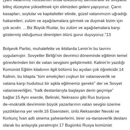
bilinç düzeyine yükseltmek için elimizden geleni yapıyoruz. Çarın
kasapları, soylular ve kapitalistler elinde, güzel vatanımızın uğradığı
hakaretleri, zulüm ve aşağılamalara görmek ve duymak bizim için
çok acıdır. …Biz Büyük-Ruslar, bu zulüm ve aşağılamalara karşı
göstermiş olduğumuz direnişten ötürü gurur duyuyoruz.”13
Bolşevik Partisi, muhalefette ve iktidarda Lenin’in bu tavrını
uygulamıştır. Sovyetler Birliği’nin devrimci döneminde eğitimin temel
görevlerinden biri de vatan sevgisini geliştirmekti. Kalinin’in yazdığı
Komünist Eğitim kitabının ilgili bölümü bu açıdan çok öğreticidir.14
Kalinin, bu kitapta “tüm emekçileri coşkun bir vatanseverlik ve
vatana karşı hudutsuz bir aşkla eğitmemiz gerekir” der ve Sovyet
vatanseverliğini, “halk destanlarıyla başlayan derin geçmişe”
bağlar.15 Aynı eserde, Belinski, Nekrasov gibi Rus burjuva
de¬mokratik devriminin büyük yazarlarının vatan sevgisi üzerine
yazdıklarına yer verilir.16 Eisenstein, ünlü Aleksander Nevski ve
Korkunç İvan adlı sinema şaheserlerini, birer va¬tanseverlik destanı
olarak bu anlayışla yaratmıştır.17 Bugünkü Rusya komünist