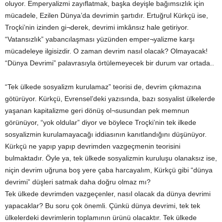
oluyor. Emperyalizmi zayıflatmak, başka deyişle bağımsızlık için
mücadele, Ezilen Dünya’da devrimin şartıdır. Ertuğrul Kürkçü ise,
Troçki’nin izinden gi¬derek, devrimi imkânsız hale getiriyor.
“Vatansızlık” yabancılaşması yüzünden emper¬yalizme karşı
mücadeleye ilgisizdir. O zaman devrim nasıl olacak? Olmayacak!
“Dünya Devrimi” palavrasıyla örtülemeyecek bir durum var ortada..
“Tek ülkede sosyalizm kurulamaz” teorisi de, devrim çıkmazına
götürüyor. Kürkçü, Evrensel’deki yazısında, bazı sosyalist ülkelerde
yaşanan kapitalizme geri dönüş ol¬susundan pek memnun
görünüyor, “yok oldular” diyor ve böylece Troçki’nin tek ilkede
sosyalizmin kurulamayacağı iddiasının kanıtlandığını düşünüyor.
Kürkçü ne yapıp yapıp devrimden vazgeçmenin teorisini
bulmaktadır. Öyle ya, tek ülkede sosyalizmin kuruluşu olanaksız ise,
niçin devrim uğruna boş yere çaba harcayalım, Kürkçü gibi “dünya
devrimi” düşleri satmak daha doğru olmaz mı?
Tek ülkede devrimden vazgeçenler, nasıl olacak da dünya devrimi
yapacaklar? Bu soru çok önemli. Çünkü dünya devrimi, tek tek
ülkelerdeki devrimlerin toplamının ürünü olacaktır. Tek ülkede