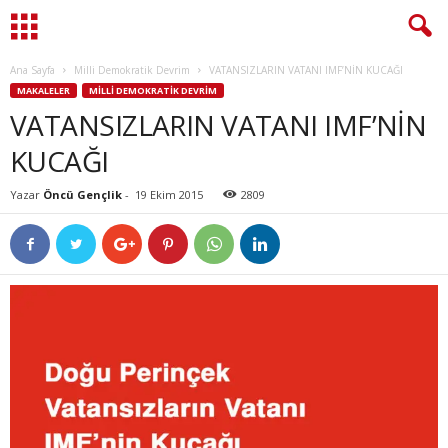
Ana Sayfa
Milli Demokratik Devrim
VATANSIZLARIN VATANI IMF’NİN KUCAĞI
MAKALELER
MILLI DEMOKRATIK DEVRIM
VATANSIZLARIN VATANI IMF’NİN
KUCAĞI
Yazar
Öncü Gençlik
-
19 Ekim 2015
2809