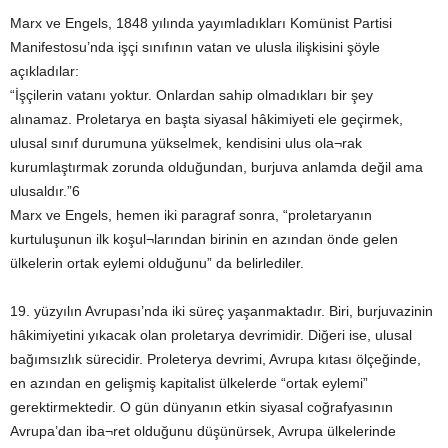
Marx ve Engels, 1848 yılında yayımladıkları Komünist Partisi
Manifestosu’nda işçi sınıfının vatan ve ulusla ilişkisini şöyle
açıkladılar:
“İşçilerin vatanı yoktur. Onlardan sahip olmadıkları bir şey
alınamaz. Proletarya en başta siyasal hâkimiyeti ele geçirmek,
ulusal sınıf durumuna yükselmek, kendisini ulus ola¬rak
kurumlaştırmak zorunda olduğundan, burjuva anlamda değil ama
ulusaldır.”6
Marx ve Engels, hemen iki paragraf sonra, “proletaryanın
kurtuluşunun ilk koşul¬larından birinin en azından önde gelen
ülkelerin ortak eylemi olduğunu” da belirlediler.
19. yüzyılın Avrupası’nda iki süreç yaşanmaktadır. Biri, burjuvazinin
hâkimiyetini yıkacak olan proletarya devrimidir. Diğeri ise, ulusal
bağımsızlık sürecidir. Proleterya devrimi, Avrupa kıtası ölçeğinde,
en azından en gelişmiş kapitalist ülkelerde “ortak eylemi”
gerektirmektedir. O gün dünyanın etkin siyasal coğrafyasının
Avrupa’dan iba¬ret olduğunu düşünürsek, Avrupa ülkelerinde