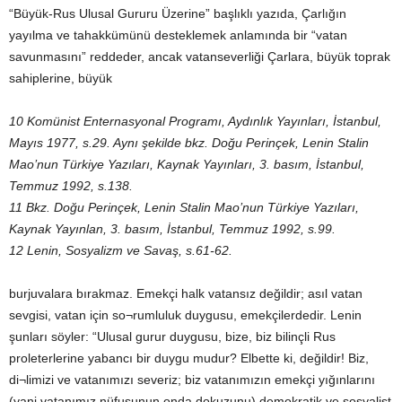
“Büyük-Rus Ulusal Gururu Üzerine” başlıklı yazıda, Çarlığın
yayılma ve tahakkümünü desteklemek anlamında bir “vatan
savunmasını” reddeder, ancak vatanseverliği Çarlara, büyük toprak
sahiplerine, büyük
10 Komünist Enternasyonal Programı, Aydınlık Yayınları, İstanbul,
Mayıs 1977, s.29. Aynı şekilde bkz. Doğu Perinçek, Lenin Stalin
Mao’nun Türkiye Yazıları, Kaynak Yayınları, 3. basım, İstanbul,
Temmuz 1992, s.138.
11 Bkz. Doğu Perinçek, Lenin Stalin Mao’nun Türkiye Yazıları,
Kaynak Yayınlan, 3. basım, İstanbul, Temmuz 1992, s.99.
12 Lenin, Sosyalizm ve Savaş, s.61-62.
burjuvalara bırakmaz. Emekçi halk vatansız değildir; asıl vatan
sevgisi, vatan için so¬rumluluk duygusu, emekçilerdedir. Lenin
şunları söyler: “Ulusal gurur duygusu, bize, biz bilinçli Rus
proleterlerine yabancı bir duygu mudur? Elbette ki, değildir! Biz,
di¬limizi ve vatanımızı severiz; biz vatanımızın emekçi yığınlarını
(yani vatanımız nüfusunun onda dokuzunu) demokratik ve sosyalist