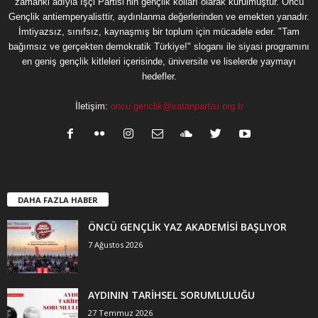
zamanki adıyla İşçi Partisi’nin gençlik kolları olarak kurulmuştur. Öncü
Gençlik antiemperyalisttir, aydınlanma değerlerinden ve emekten yanadır.
İmtiyazsız, sınıfsız, kaynaşmış bir toplum için mücadele eder. "Tam
bağımsız ve gerçekten demokratik Türkiye!" sloganı ile siyasi programını
en geniş gençlik kitleleri içerisinde, üniversite ve liselerde yaymayı
hedefler.
İletişim:
oncu.genclik@vatanpartisi.org.tr
DAHA FAZLA HABER
ÖNCÜ GENÇLİK YAZ AKADEMİSİ BAŞLIYOR
7 Ağustos 2026
AYDININ TARİHSEL SORUMLULUĞU
27 Temmuz 2026