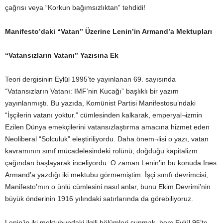
çağrısı veya “Korkun bağımsızlıktan” tehdidi!
Manifesto’daki “Vatan” Üzerine Lenin’in Armand’a Mektupları
“Vatansızların Vatanı” Yazısına Ek
Teori dergisinin Eylül 1995’te yayınlanan 69. sayısında
“Vatansızların Vatanı: IMF’nin Kucağı” başlıklı bir yazım
yayınlanmıştı. Bu yazıda, Komünist Partisi Manifestosu’ndaki
“İşçilerin vatanı yoktur.” cümlesinden kalkarak, emperyal¬izmin
Ezilen Dünya emekçilerini vatansızlaştırma amacına hizmet eden
Neoliberal “Solculuk” eleştiriliyordu. Daha önem¬lisi o yazı, vatan
kavramının sınıf mücadelesindeki rolünü, doğduğu kapitalizm
çağından başlayarak inceliyordu. O zaman Lenin’in bu konuda Ines
Armand’a yazdığı iki mektubu görmemiştim. İşçi sınıfı devrimcisi,
Manifesto’mın o ünlü cümlesini nasıl anlar, bunu Ekim Devrimi’nin
büyük önderinin 1916 yılındaki satırlarında da görebiliyoruz.
Lenin’in iki mektubundaki ilgili bölümleri sunmak, hem Eylül 95’te