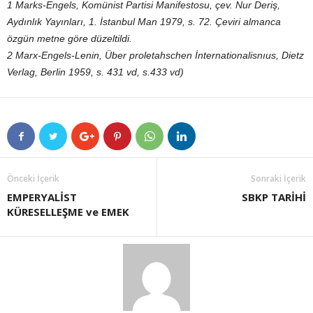
1 Marks-Engels, Komünist Partisi Manifestosu, çev. Nur Deriş,
Aydınlık Yayınları, 1. İstanbul Man 1979, s. 72. Çeviri almanca
özgün metne göre düzeltildi.
2 Marx-Engels-Lenin, Über proletahschen İnternationalisnıus, Dietz
Verlag, Berlin 1959, s. 431 vd, s.433 vd)
Önceki İçerik
Sonraki İçerik
EMPERYALİST
SBKP TARİHİ
KÜRESELLEŞME ve EMEK