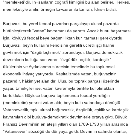
“memleketi”dir. İn¬sanların coğrafî kimliğini bu alan belirler. Herkes,
memleketiyle anılır, örneğin Er¬zurumlu Emrah, İdris-i Bitlisî.
Burjuvazi, bu yerel feodal pazarları parçalayıp ulusal pazarda
bütünleştirerek “vatan” kavramını da yarattı. Ancak bunu başarması
için, köylüyü feodal beye bağımlılıktan kur¬tarması gerekiyordu.
Burjuvazi, beyin kullarını kendisine gerekli ücretli işçi haline
ge¬tirmek için “özgürleştirmek” zorundaydı. Burjuva demokratik
devrimlerin kulluğa son veren “özgürlük, eşitlik, kardeşlik”
ülkülerinin ve Aydınlanma sürecinin temelinde bu toplumsal
ekonomik ihtiyaç yatıyordu. Kapitalizmde vatan, burjuvazinin
pazarıdır, hâkimiyet alanıdır. Ulus, bu toprak parçası üzerinde
yaşar. Emekçiler ise, vatan kavramıyla birlikte kul olmaktan
kurtuldular. Böylece burjuva toplumunda feodal yerelliğin
(memleketin) ye¬rini vatan aldı, beyin kulu vatandaşa dönüştü.
Vatanseverlik, tıpkı ulusal bağımsızlık, özgürlük, eşitlik ve kardeşlik
kavramları gibi burjuva-demokratik devrimlerle ortaya çıktı. Büyük
Fransız Devrimi’nin en ateşli yılları olan 1789-1793 yıllan arasında
“Vatansever” sözcüğü de dünyaya geldi. Devrimin safında olanlar,