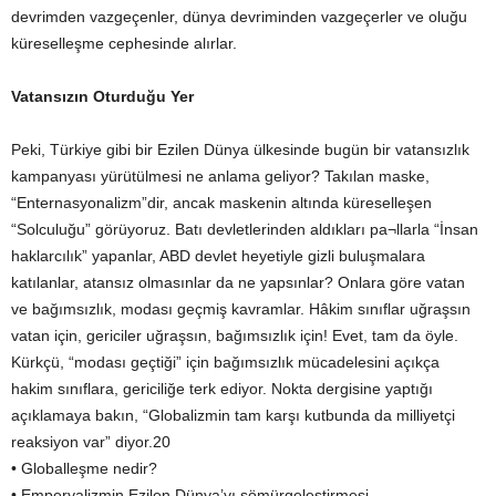
devrimden vazgeçenler, dünya devriminden vazgeçerler ve oluğu
küreselleşme cephesinde alırlar.
Vatansızın Oturduğu Yer
Peki, Türkiye gibi bir Ezilen Dünya ülkesinde bugün bir vatansızlık
kampanyası yürütülmesi ne anlama geliyor? Takılan maske,
“Enternasyonalizm”dir, ancak maskenin altında küreselleşen
“Solculuğu” görüyoruz. Batı devletlerinden aldıkları pa¬llarla “İnsan
haklarcılık” yapanlar, ABD devlet heyetiyle gizli buluşmalara
katılanlar, atansız olmasınlar da ne yapsınlar? Onlara göre vatan
ve bağımsızlık, modası geçmiş kavramlar. Hâkim sınıflar uğraşsın
vatan için, gericiler uğraşsın, bağımsızlık için! Evet, tam da öyle.
Kürkçü, “modası geçtiği” için bağımsızlık mücadelesini açıkça
hakim sınıflara, gericiliğe terk ediyor. Nokta dergisine yaptığı
açıklamaya bakın, “Globalizmin tam karşı kutbunda da milliyetçi
reaksiyon var” diyor.20
• Globalleşme nedir?
• Emperyalizmin Ezilen Dünya’yı sömürgeleştirmesi.