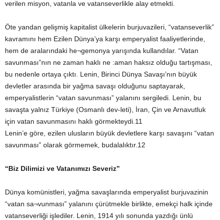
verilen misyon, vatanla ve vatanseverlikle alay etmekti.
Öte yandan gelişmiş kapitalist ülkelerin burjuvazileri, “vatanseverlik”
kavramını hem Ezilen Dünya’ya karşı emperyalist faaliyetlerinde,
hem de aralarındaki he¬gemonya yarışında kullandılar. “Vatan
savunması”nın ne zaman haklı ne :aman haksız olduğu tartışması,
bu nedenle ortaya çıktı. Lenin, Birinci Dünya Savaşı’nın büyük
devletler arasında bir yağma savaşı olduğunu saptayarak,
emperyalistlerin “vatan savunması” yalanını sergiledi. Lenin, bu
savaşta yalnız Türkiye (Osmanlı dev-leti), İran, Çin ve Arnavutluk
için vatan savunmasını haklı görmekteydi.11
Lenin’e göre, ezilen ulusların büyük devletlere karşı savaşını “vatan
savunması” olarak görmemek, budalalıktır.12
“Biz Dilimizi ve Vatanımızı Severiz”
Dünya komünistleri, yağma savaşlarında emperyalist burjuvazinin
“vatan sa¬vunması” yalanını çürütmekle birlikte, emekçi halk içinde
vatanseverliği işlediler. Lenin, 1914 yılı sonunda yazdığı ünlü