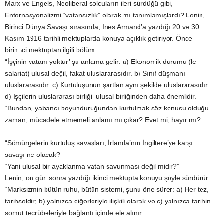
Marx ve Engels, Neoliberal solcuların ileri sürdüğü gibi,
Enternasyonalizmi “vatansızlık” olarak mı tanımlamışlardı? Lenin,
Birinci Dünya Savaşı sırasında, Ines Armand’a yazdığı 20 ve 30
Kasım 1916 tarihli mektuplarda konuya açıklık getiriyor. Önce
birin¬ci mektuptan ilgili bölüm:
“İşçinin vatanı yoktur’ şu anlama gelir: a) Ekonomik durumu (le
salariat) ulusal değil, fakat uluslararasıdır. b) Sınıf düşmanı
uluslararasıdır. c) Kurtuluşunun şartlan aynı şekilde uluslararasıdır.
d) İşçilerin uluslararası birliği, ulusal birliğinden daha önemlidir.
“Bundan, yabancı boyunduruğundan kurtulmak söz konusu olduğu
zaman, mücadele etmemeli anlamı mı çıkar? Evet mi, hayır mı?
“Sömürgelerin kurtuluş savaşları, İrlanda’nın İngiltere’ye karşı
savaşı ne olacak?
“Yani ulusal bir ayaklanma vatan savunması değil midir?”
Lenin, on gün sonra yazdığı ikinci mektupta konuyu şöyle sürdürür:
“Marksizmin bütün ruhu, bütün sistemi, şunu öne sürer: a) Her tez,
tarihseldir; b) yalnızca diğerleriyle ilişkili olarak ve c) yalnızca tarihin
somut tecrübeleriyle bağlantı içinde ele alınır.