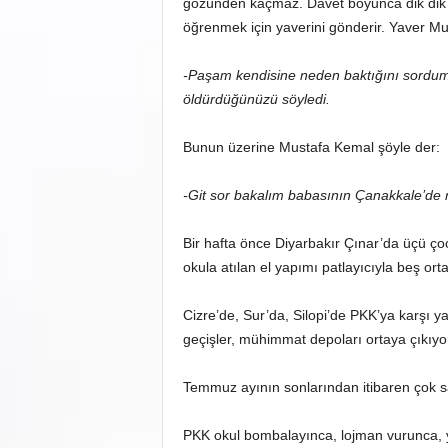
gözünden kaçmaz. Davet boyunca dik dik
öğrenmek için yaverini gönderir. Yaver Mu
-Paşam kendisine neden baktığını sordum,
öldürdüğünüzü söyledi.
Bunun üzerine Mustafa Kemal şöyle der:
-Git sor bakalım babasının Çanakkale’de 
Bir hafta önce Diyarbakır Çınar’da üçü çoc
okula atılan el yapımı patlayıcıyla beş ort
Cizre’de, Sur’da, Silopi’de PKK’ya karşı ya
geçişler, mühimmat depoları ortaya çıkıyo
Temmuz ayının sonlarından itibaren çok say
PKK okul bombalayınca, lojman vurunca, 