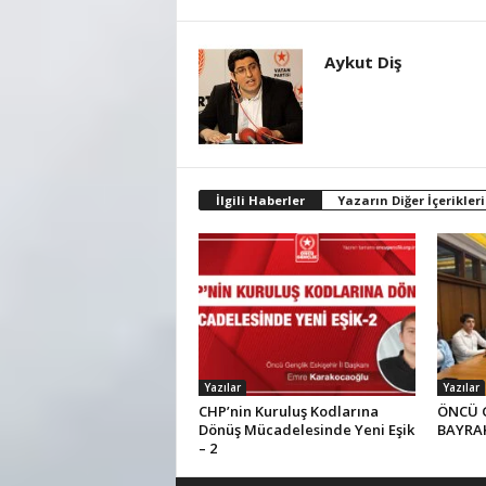
Aykut Diş
İlgili Haberler
Yazarın Diğer İçerikleri
Yazılar
Yazılar
CHP’nin Kuruluş Kodlarına
ÖNCÜ 
Dönüş Mücadelesinde Yeni Eşik
BAYRAK
– 2