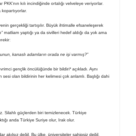
r PKK’nın kılı incindiğinde ortalığı velveleye veriyorlar.
kopartıyorlar.
enin gerçekliği tartışılır. Büyük ihtimalle efsaneleşerek
m”
matliam yaptığı ya da sivilleri hedef aldığı da yok ama
rekir:
unun, kanaslı adamların orada ne işi varmış?”
rimci gençlik öncülüğünde bir bildiri* açıkladı. Aynı
esi olan bildirinin her kelimesi çok anlamlı. Başlığı dahi
az. Silahlı güçlerden biri temizlenecek. Türkiye
ığı anda Türkiye Suriye olur, Irak olur.
ar akılsız değil. Bu ülke, üniversiteler sahipsiz değil.