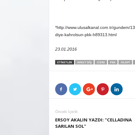
*http://www.ulusalkanal.com.tr/gundem/133
diye-kahrolsun-pkk-h89313.html
23.01.2016
ETIKETLER
AYKUT DIŞ
CIZRE
PKK
SILOPI
Önceki İçerik
ERSOY AKALIN YAZDI: “CELLADINA
SARILAN SOL”