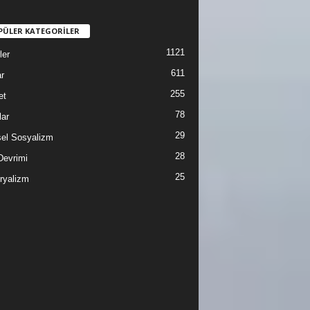
PÜLER KATEGORİLER
1121
ler
611
r
255
et
78
lar
29
sel Sosyalizm
28
Devrimi
25
ryalizm