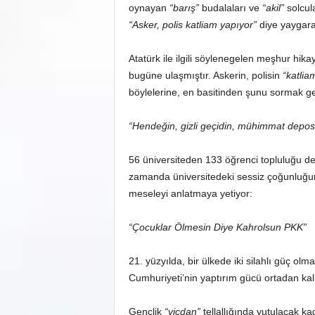
oynayan
“barış”
budalaları ve
“akil”
solcula
“Asker, polis katliam yapıyor”
diye yaygara 
Atatürk ile ilgili söylenegelen meşhur hikay
bugüne ulaşmıştır. Askerin, polisin
“katlia
böylelerine, en basitinden şunu sormak ge
“Hendeğin, gizli geçidin, mühimmat depos
56 üniversiteden 133 öğrenci topluluğu dev
zamanda üniversitedeki sessiz çoğunluğun s
meseleyi anlatmaya yetiyor:
“Çocuklar Ölmesin Diye Kahrolsun PKK”
21. yüzyılda, bir ülkede iki silahlı güç olm
Cumhuriyeti’nin yaptırım gücü ortadan kalkt
Gençlik
“vicdan”
tellallığında yutulacak kad