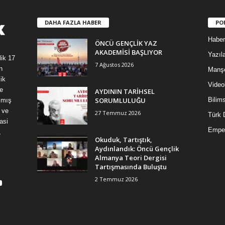
DAHA FAZLA HABER
PO
Haber
ÖNCÜ GENÇLİK YAZ
AKADEMİSİ BAŞLIYOR
Yazıla
lik 17
7 Ağustos 2026
n
Manş
ik
Video
e
AYDININ TARİHSEL
SORUMLULUĞU
Bilim
şmış
 ve
27 Temmuz 2026
Türk 
asi
Empe
,
Okuduk, Tartıştık,
Aydınlandık: Öncü Gençlik
Almanya Teori Dergisi
Tartışmasında Buluştu
2 Temmuz 2026