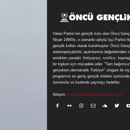
Vatan Partisi’nin gençlik kolu olan Öncü Genç
Nisan 1994'te, o zamanki adıyla İşçi Partisi’ni
gençlik kolları olarak kurulmuştur. Öncü Gençl
antiemperyalisttir, aydınlanma değerlerinden v
emekten yanadır. İmtiyazsız, sınıfsız, kayna
bir toplum için mücadele eder. "Tam bağımsız
gerçekten demokratik Türkiye!" sloganı ile siy
programını en geniş gençlik kitleleri içerisinde
üniversite ve liselerde yaymayı hedefler.
İletişim:
oncu.genclik@vatanpartisi.org.tr