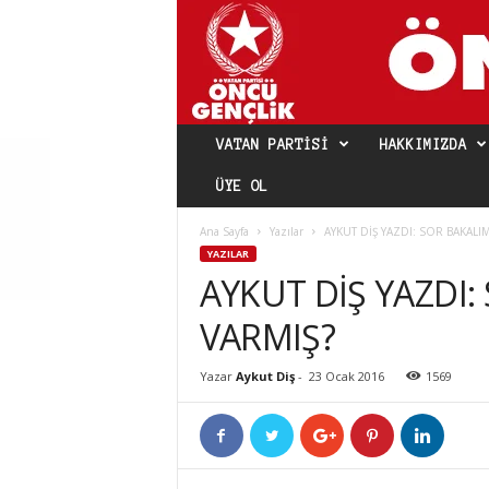
VATAN PARTISI
HAKKIMIZDA
ÜYE OL
Ana Sayfa
Yazılar
AYKUT DİŞ YAZDI: SOR BAKALIM
YAZILAR
AYKUT DİŞ YAZDI:
VARMIŞ?
Yazar
Aykut Diş
-
23 Ocak 2016
1569