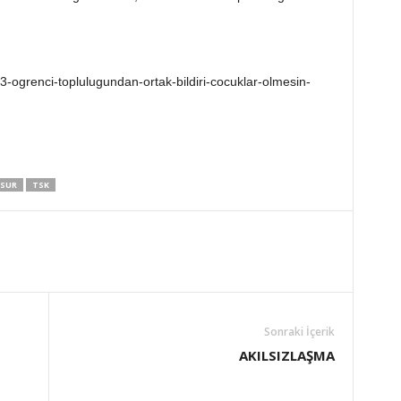
-ogrenci-toplulugundan-ortak-bildiri-cocuklar-olmesin-
SUR
TSK
Sonraki İçerik
AKILSIZLAŞMA