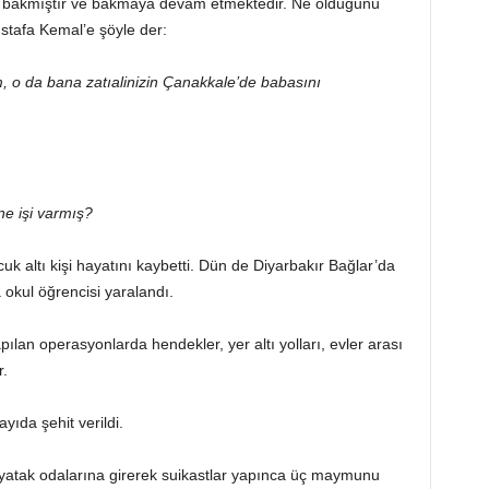
 bakmıştır ve bakmaya devam etmektedir. Ne olduğunu
stafa Kemal’e şöyle der:
 o da bana zatıalinizin Çanakkale’de babasını
ne işi varmış?
uk altı kişi hayatını kaybetti. Dün de Diyarbakır Bağlar’da
a okul öğrencisi yaralandı.
pılan operasyonlarda hendekler, yer altı yolları, evler arası
r.
ıda şehit verildi.
yatak odalarına girerek suikastlar yapınca üç maymunu