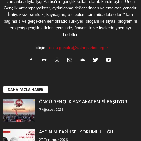
zamanki adıyla İşçi Partisi’nin gençlik kolları olarak kurulmuştur. Öncü
Gençlik antiemperyalisttir, aydınlanma değerlerinden ve emekten yanadır.
İmtiyazsız, sınıfsız, kaynaşmış bir toplum için mücadele eder. "Tam
bağımsız ve gerçekten demokratik Türkiye!" sloganı ile siyasi programını
en geniş gençlik kitleleri içerisinde, üniversite ve liselerde yaymayı
hedefler.
İletişim:
oncu.genclik@vatanpartisi.org.tr
DAHA FAZLA HABER
ÖNCÜ GENÇLİK YAZ AKADEMİSİ BAŞLIYOR
7 Ağustos 2026
AYDININ TARİHSEL SORUMLULUĞU
27 Temmuz 2026