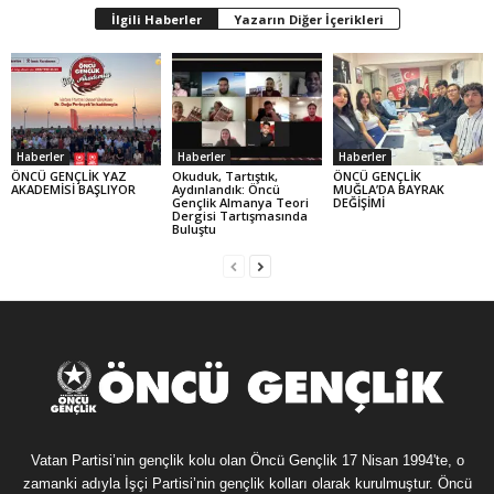
İlgili Haberler
Yazarın Diğer İçerikleri
Haberler
Haberler
Haberler
ÖNCÜ GENÇLİK YAZ
Okuduk, Tartıştık,
ÖNCÜ GENÇLİK
AKADEMİSİ BAŞLIYOR
Aydınlandık: Öncü
MUĞLA’DA BAYRAK
Gençlik Almanya Teori
DEĞİŞİMİ
Dergisi Tartışmasında
Buluştu
Vatan Partisi’nin gençlik kolu olan Öncü Gençlik 17 Nisan 1994'te, o
zamanki adıyla İşçi Partisi’nin gençlik kolları olarak kurulmuştur. Öncü