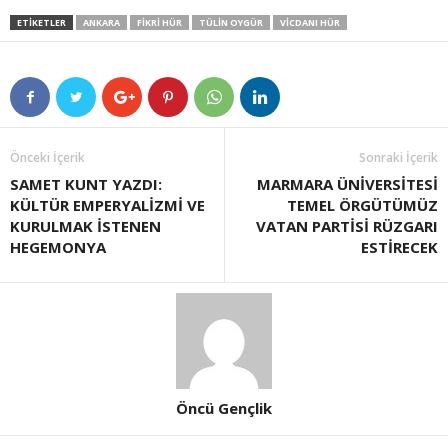
ETIKETLER
ANKARA
FIKRI HÜR
TÜLIN OYGÜR
VICDANI HÜR
Önceki İçerik
Sonraki İçerik
SAMET KUNT YAZDI:
MARMARA ÜNİVERSİTESİ
KÜLTÜR EMPERYALİZMİ VE
TEMEL ÖRGÜTÜMÜZ
KURULMAK İSTENEN
VATAN PARTİSİ RÜZGARI
HEGEMONYA
ESTİRECEK
Öncü Gençlik