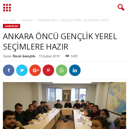
Ana Sayfa
Haberler
ANKARA ÖNCÜ GENÇLİK YEREL SEÇİMLERE HAZIR
HABERLER
ANKARA ÖNCÜ GENÇLİK YEREL
SEÇİMLERE HAZIR
Yazar
Öncü Gençlik
-
15 Şubat 2019
1470