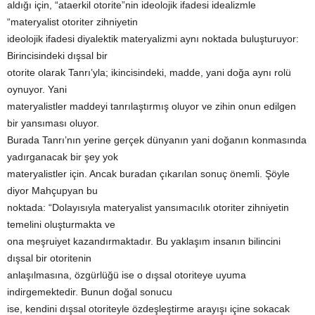
aldığı için, “ataerkil otorite”nin ideolojik ifadesi idealizmle
“materyalist otoriter zihniyetin
ideolojik ifadesi diyalektik materyalizmi aynı noktada buluşturuyor:
Birincisindeki dışsal bir
otorite olarak Tanrı’yla; ikincisindeki, madde, yani doğa aynı rolü
oynuyor. Yani
materyalistler maddeyi tanrılaştırmış oluyor ve zihin onun edilgen
bir yansıması oluyor.
Burada Tanrı’nın yerine gerçek dünyanın yani doğanın konmasında
yadırganacak bir şey yok
materyalistler için. Ancak buradan çıkarılan sonuç önemli. Şöyle
diyor Mahçupyan bu
noktada: “Dolayısıyla materyalist yansımacılık otoriter zihniyetin
temelini oluşturmakta ve
ona meşruiyet kazandırmaktadır. Bu yaklaşım insanın bilincini
dışsal bir otoritenin
anlaşılmasına, özgürlüğü ise o dışsal otoriteye uyuma
indirgemektedir. Bunun doğal sonucu
ise, kendini dışsal otoriteyle özdeşleştirme arayışı içine sokacak