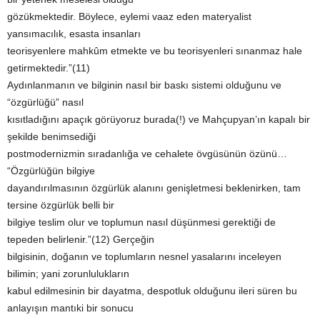
gözükmektedir. Böylece, eylemi vaaz eden materyalist
yansımacılık, esasta insanları
teorisyenlere mahkûm etmekte ve bu teorisyenleri sınanmaz hale
getirmektedir.”(11)
Aydınlanmanın ve bilginin nasıl bir baskı sistemi olduğunu ve
“özgürlüğü” nasıl
kısıtladığını apaçık görüyoruz burada(!) ve Mahçupyan’ın kapalı bir
şekilde benimsediği
postmodernizmin sıradanlığa ve cehalete övgüsünün özünü…
“Özgürlüğün bilgiye
dayandırılmasının özgürlük alanını genişletmesi beklenirken, tam
tersine özgürlük belli bir
bilgiye teslim olur ve toplumun nasıl düşünmesi gerektiği de
tepeden belirlenir.”(12) Gerçeğin
bilgisinin, doğanın ve toplumların nesnel yasalarını inceleyen
bilimin; yani zorunlulukların
kabul edilmesinin bir dayatma, despotluk olduğunu ileri süren bu
anlayışın mantıki bir sonucu