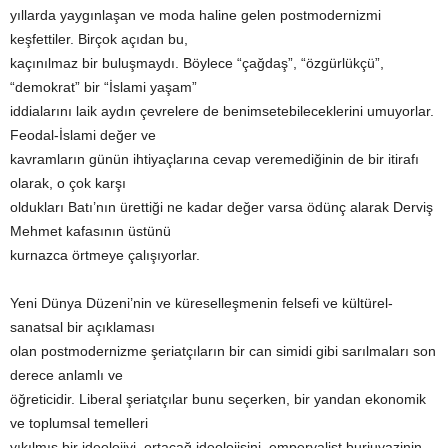
yıllarda yaygınlaşan ve moda haline gelen postmodernizmi
keşfettiler. Birçok açıdan bu,
kaçınılmaz bir buluşmaydı. Böylece “çağdaş”, “özgürlükçü”,
“demokrat” bir “İslami yaşam”
iddialarını laik aydın çevrelere de benimsetebileceklerini umuyorlar.
Feodal-İslami değer ve
kavramların günün ihtiyaçlarına cevap veremediğinin de bir itirafı
olarak, o çok karşı
oldukları Batı’nın ürettiği ne kadar değer varsa ödünç alarak Derviş
Mehmet kafasının üstünü
kurnazca örtmeye çalışıyorlar.
Yeni Dünya Düzeni’nin ve küreselleşmenin felsefi ve kültürel-
sanatsal bir açıklaması
olan postmodernizme şeriatçıların bir can simidi gibi sarılmaları son
derece anlamlı ve
öğreticidir. Liberal şeriatçılar bunu seçerken, bir yandan ekonomik
ve toplumsal temelleri
yıkılmış bir ideolojiyi, ortaçağ ideolojisini, emperyalist burjuvazinin