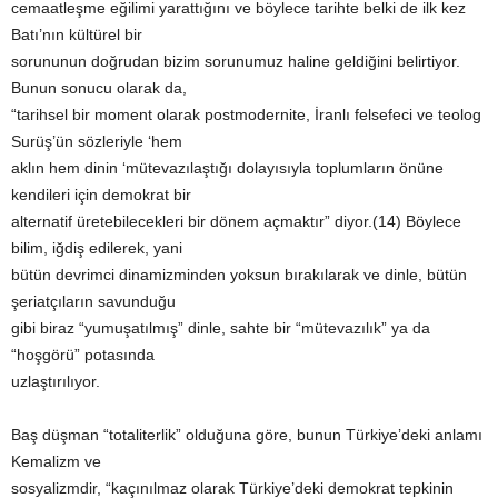
cemaatleşme eğilimi yarattığını ve böylece tarihte belki de ilk kez
Batı’nın kültürel bir
sorununun doğrudan bizim sorunumuz haline geldiğini belirtiyor.
Bunun sonucu olarak da,
“tarihsel bir moment olarak postmodernite, İranlı felsefeci ve teolog
Surüş’ün sözleriyle ‘hem
aklın hem dinin ‘mütevazılaştığı dolayısıyla toplumların önüne
kendileri için demokrat bir
alternatif üretebilecekleri bir dönem açmaktır” diyor.(14) Böylece
bilim, iğdiş edilerek, yani
bütün devrimci dinamizminden yoksun bırakılarak ve dinle, bütün
şeriatçıların savunduğu
gibi biraz “yumuşatılmış” dinle, sahte bir “mütevazılık” ya da
“hoşgörü” potasında
uzlaştırılıyor.
Baş düşman “totaliterlik” olduğuna göre, bunun Türkiye’deki anlamı
Kemalizm ve
sosyalizmdir, “kaçınılmaz olarak Türkiye’deki demokrat tepkinin