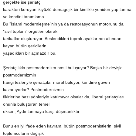
gerçekte ise şeriatçı
karakteri koruyan ikiyüzlü demagojik bir kimlikle yeniden yapılanma
ve kendini tanımlama…
Bu “İslami modernleşme”nin ya da restorasyonun motorunu da
“sivil toplum” örgütleri olarak
tarikatlar oluşturuyor. Beslendikleri toprak ayaklarının altından
kayan bütün gericilerin
yaşadıkları bir açmazdır bu.
Şeriatçılıkla postmodernizm nasıl buluşuyor? Başka bir deyişle
postmodernizmin
hangi tezleriyle şeriatçılar moral buluyor, kendine güven
kazanıyorlar? Postmodernizmin
fikirlerine bazı yönleriyle katılmıyor olsalar da, liberal şeriatçıları
onunla buluşturan temel
eksen, Aydınlanmaya karşı düşmanlıktır.
Bunu en iyi ifade eden kavram, bütün postmodernistlerin, sivil
toplumcuların değişik