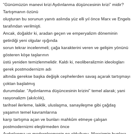
“Günümüzün manevi krizi Aydınlanma düşüncesinin krizi” midir?
Tartışmanın özünü
oluşturan bu sorunun yanıtı aslında yüz elli yıl önce Marx ve Engels
tarafından verilmişti.
Ancak, doğaldır ki, aradan geçen ve emperyalizm döneminin
getirdiği yeni olgular ışığında
sorun tekrar incelenmeli; çağa karakterini veren ve gelişim yönünü
gösteren köşe taşlarının
üstü yeniden temizlenmelidir. Kaldı ki, neoliberalizmin ideologları
gerek postmodernizm adı
altında gerekse başka değişik cephelerden savaş açarak tartışmayı
çoktan başlatmış
durumdalar. “Aydınlanma düşüncesinin krizini” temel alarak; yani
rasyonalizm (akılcılık),
tarihsel ilerleme, laiklik, uluslaşma, sanayileşme gibi çağdaş
yaşamın temel kavramlarına
karşı tartışma açan ve bunları mahkûm etmeye çalışan
postmodernizmi eleştirmeden önce
Aydınlanma ve modernleşmenin ne olduğunu, Marxizmin bunlara