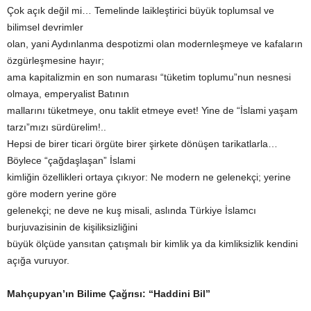
Çok açık değil mi… Temelinde laikleştirici büyük toplumsal ve
bilimsel devrimler
olan, yani Aydınlanma despotizmi olan modernleşmeye ve kafaların
özgürleşmesine hayır;
ama kapitalizmin en son numarası “tüketim toplumu”nun nesnesi
olmaya, emperyalist Batının
mallarını tüketmeye, onu taklit etmeye evet! Yine de “İslami yaşam
tarzı”mızı sürdürelim!..
Hepsi de birer ticari örgüte birer şirkete dönüşen tarikatlarla…
Böylece “çağdaşlaşan” İslami
kimliğin özellikleri ortaya çıkıyor: Ne modern ne gelenekçi; yerine
göre modern yerine göre
gelenekçi; ne deve ne kuş misali, aslında Türkiye İslamcı
burjuvazisinin de kişiliksizliğini
büyük ölçüde yansıtan çatışmalı bir kimlik ya da kimliksizlik kendini
açığa vuruyor.
Mahçupyan’ın Bilime Çağrısı: “Haddini Bil”