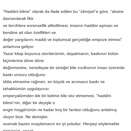
“Haddini bilme” olarak da ifade edilen bu “zihniyet”e göre, “aksine
davranılarak fikir
ve tercihlere evrensellik atfedilmesi, insanın haddini aşması ve
kendine ait olan özellikleri ve
değer yargılarını maddi ve toplumsal gerçekliğe empoze etmesi”
anlamına geliyor.
Yazar kitap boyunca otoriterizmin, dayatmanın, baskının bütün
biçimlerine döne döne
değinmesine, neredeyse bir sineğin bile vızıltısının insan üzerinde
baskı unsuru olduğunu
iddia etmesine rağmen, en büyük ve acımasız baskı ve
tahakkümün uygulayıcısı
emperyalizmden tek bir kelime bile söz etmemesi, “haddini
bilme”nin, diğer bir deyişle o
engin hoşgörünün ne kadar boş bir fantezi olduğunu anlatmış
oluyor bize. Ne demişler,
susmak bazen onaylamanın en iyi yoludur: Herşeyi söylemekte
özgürsün, ancak