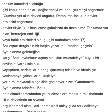
toplum kümeleri’ni olduğu
gibi kabul eder, onları ‘değiştirme’yi ve ‘dönüştürme’yi öngörmez.
“Cumhuriyet ulus-devleti öngörür. Demokrasi ise ulus-devlet
projesini öngörmez,
devlet eliyle ‘ulus inşa’ etme çabalarını da dışta tutar. Toplumda var
olan ‘heterojen etnikliği’
veya farklı etnisiteleri olduğu gibi muhafaza eder.”(7)
Sözleşme dergisinin bir başka yazarı bu “modası geçmiş”
Aydınlanma geleneğine
karşı “Batılı aydınların açmış oldukları mücadeleye” büyük bir
sevinç duyarak sıkı sıkı
yapışırken, şeriatçıların hangi çürümüş felsefe ve ideolojiye
yaslanmaya çalıştıklarını kuşkuya
yer bırakmayacak bir şekilde gösteriyor bize: “Günümüzde
Aydınlanma felsefesi, Batılı
entelektüeller tarafından yıkıcı eleştirilere maruz bırakılmaktadır.
Ulus-devletlerin ön siyasal
örgütlenmesi olan klasik demokrasi anlayışı da terk edilmeye
başlanmıştır… Postmodern