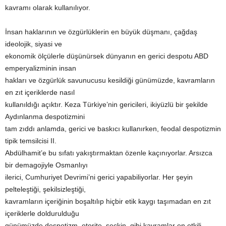
kavramı olarak kullanılıyor.
İnsan haklarının ve özgürlüklerin en büyük düşmanı, çağdaş
ideolojik, siyasi ve
ekonomik ölçülerle düşünürsek dünyanın en gerici despotu ABD
emperyalizminin insan
hakları ve özgürlük savunucusu kesildiği günümüzde, kavramların
en zıt içeriklerde nasıl
kullanıldığı açıktır. Keza Türkiye’nin gericileri, ikiyüzlü bir şekilde
Aydınlanma despotizmini
tam zıddı anlamda, gerici ve baskıcı kullanırken, feodal despotizmin
tipik temsilcisi II.
Abdülhamit’e bu sıfatı yakıştırmaktan özenle kaçınıyorlar. Arsızca
bir demagojiyle Osmanlıyı
ilerici, Cumhuriyet Devrimi’ni gerici yapabiliyorlar. Her şeyin
pelteleştiği, şekilsizleştiği,
kavramların içeriğinin boşaltılıp hiçbir etik kaygı taşımadan en zıt
içeriklerle doldurulduğu
günümüzde despotizm, otorite, seçkin, gibi kavramlar en etkili