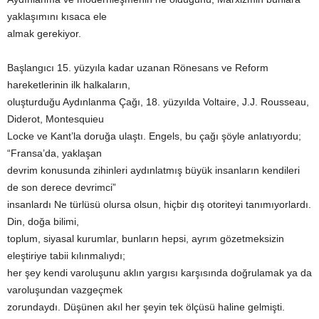
yaklaşımını kısaca ele
almak gerekiyor.
Başlangıcı 15. yüzyıla kadar uzanan Rönesans ve Reform
hareketlerinin ilk halkaların,
oluşturduğu Aydınlanma Çağı, 18. yüzyılda Voltaire, J.J. Rousseau,
Diderot, Montesquieu
Locke ve Kant’la doruğa ulaştı. Engels, bu çağı şöyle anlatıyordu;
“Fransa’da, yaklaşan
devrim konusunda zihinleri aydınlatmış büyük insanların kendileri
de son derece devrimci”
insanlardı Ne türlüsü olursa olsun, hiçbir dış otoriteyi tanımıyorlardı.
Din, doğa bilimi,
toplum, siyasal kurumlar, bunların hepsi, ayrım gözetmeksizin
eleştiriye tabii kılınmalıydı;
her şey kendi varoluşunu aklın yargısı karşısında doğrulamak ya da
varoluşundan vazgeçmek
zorundaydı. Düşünen akıl her şeyin tek ölçüsü haline gelmişti.