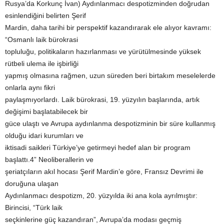
Rusya’da Korkunç İvan) Aydınlanmacı despotizminden doğrudan
esinlendiğini belirten Şerif
Mardin, daha tarihi bir perspektif kazandırarak ele alıyor kavramı:
“Osmanlı laik bürokrasi
topluluğu, politikaların hazırlanması ve yürütülmesinde yüksek
rütbeli ulema ile işbirliği
yapmış olmasına rağmen, uzun süreden beri birtakım meselelerde
onlarla aynı fikri
paylaşmıyorlardı. Laik bürokrasi, 19. yüzyılın başlarında, artık
değişimi başlatabilecek bir
güce ulaştı ve Avrupa aydınlanma despotizminin bir süre kullanmış
olduğu idari kurumları ve
iktisadi saikleri Türkiye’ye getirmeyi hedef alan bir program
başlattı.4” Neoliberallerin ve
şeriatçıların akıl hocası Şerif Mardin’e göre, Fransız Devrimi ile
doruğuna ulaşan
Aydınlanmacı despotizm, 20. yüzyılda iki ana kola ayrılmıştır:
Birincisi, “Türk laik
seçkinlerine güç kazandıran”, Avrupa’da modası geçmiş