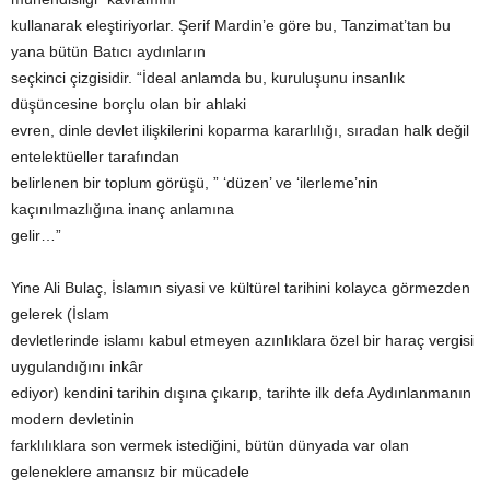
kullanarak eleştiriyorlar. Şerif Mardin’e göre bu, Tanzimat’tan bu
yana bütün Batıcı aydınların
seçkinci çizgisidir. “İdeal anlamda bu, kuruluşunu insanlık
düşüncesine borçlu olan bir ahlaki
evren, dinle devlet ilişkilerini koparma kararlılığı, sıradan halk değil
entelektüeller tarafından
belirlenen bir toplum görüşü, ” ‘düzen’ ve ‘ilerleme’nin
kaçınılmazlığına inanç anlamına
gelir…”
Yine Ali Bulaç, İslamın siyasi ve kültürel tarihini kolayca görmezden
gelerek (İslam
devletlerinde islamı kabul etmeyen azınlıklara özel bir haraç vergisi
uygulandığını inkâr
ediyor) kendini tarihin dışına çıkarıp, tarihte ilk defa Aydınlanmanın
modern devletinin
farklılıklara son vermek istediğini, bütün dünyada var olan
geleneklere amansız bir mücadele