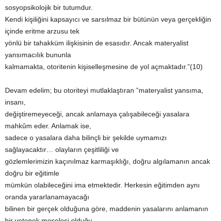
sosyopsikolojik bir tutumdur.
Kendi kişiliğini kapsayıcı ve sarsılmaz bir bütünün veya gerçekliğin
içinde eritme arzusu tek
yönlü bir tahakküm ilişkisinin de esasıdır. Ancak materyalist
yansımacılık bununla
kalmamakta, otoritenin kişiselleşmesine de yol açmaktadır.”(10)
Devam edelim; bu otoriteyi mutlaklaştıran ”materyalist yansıma,
insanı,
değiştiremeyeceği, ancak anlamaya çalışabileceği yasalara
mahkûm eder. Anlamak ise,
sadece o yasalara daha bilinçli bir şekilde uymamızı
sağlayacaktır… olayların çeşitliliği ve
gözlemlerimizin kaçınılmaz karmaşıklığı, doğru algılamanın ancak
doğru bir eğitimle
mümkün olabileceğini ima etmektedir. Herkesin eğitimden aynı
oranda yararlanamayacağı
bilinen bir gerçek olduğuna göre, maddenin yasalarını anlamanın
bir yetenek meselesi olduğu