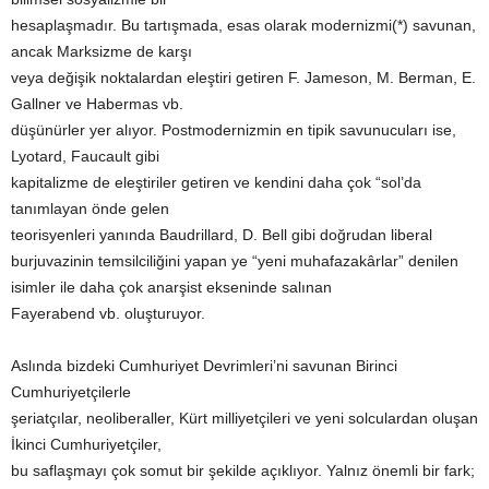
hesaplaşmadır. Bu tartışmada, esas olarak modernizmi(*) savunan,
ancak Marksizme de karşı
veya değişik noktalardan eleştiri getiren F. Jameson, M. Berman, E.
Gallner ve Habermas vb.
düşünürler yer alıyor. Postmodernizmin en tipik savunucuları ise,
Lyotard, Faucault gibi
kapitalizme de eleştiriler getiren ve kendini daha çok “sol’da
tanımlayan önde gelen
teorisyenleri yanında Baudrillard, D. Bell gibi doğrudan liberal
burjuvazinin temsilciliğini yapan ye “yeni muhafazakârlar” denilen
isimler ile daha çok anarşist ekseninde salınan
Fayerabend vb. oluşturuyor.
Aslında bizdeki Cumhuriyet Devrimleri’ni savunan Birinci
Cumhuriyetçilerle
şeriatçılar, neoliberaller, Kürt milliyetçileri ve yeni solculardan oluşan
İkinci Cumhuriyetçiler,
bu saflaşmayı çok somut bir şekilde açıklıyor. Yalnız önemli bir fark;