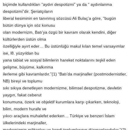
biçimde kullandıkları “aydın despotizmi” ya da “ aydınlanma
despotizmi”dir. Şeriatçıların
liberal kesiminin en tanınmış sözcüsü Ali Bulaç’a göre, “bugün
bütün dünya için söz konusu
olan modernizm, Batı’ya özgü bir kavram olarak kendini, diğer
kültürlerden üstün olma
özelliğiyle ayırt eder… Bu üstünlüğü makul kılan temel varsayımlar
ise, l8. yüzyıldan bu
yana tabiat ve sosyal bilimlerin hareket noktalarını teşkil eden
gelişme, büyüme, kalkınma
ilerleme gibi kavramlardır.”(1) “Batı’da marjinaller (postmodernistler,
NB) bireyi ve toplumu
sıkı sıkıya denetleyen modernizme, bilimsel despotizme, devletin
yaygın, fakat ceberut
konumuna, özerk ve objektif kurumlara karşı çıkarken, teknoloji,
bilim, modern hurafe ve
yıkıcı araçlara muhalefet ederken… Türkiye ve benzeri İslam
ülkelerindeki marjinaller,
modernizmin militanları ve kendi toplumlarının düşmanlarıdırlar.”(2)