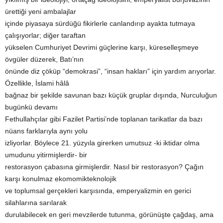
ürettiği yeni ambalajlar
içinde piyasaya sürdüğü fikirlerle canlandırıp ayakta tutmaya
çalışıyorlar; diğer taraftan
yükselen Cumhuriyet Devrimi güçlerine karşı, küreselleşmeye
övgüler düzerek, Batı’nın
önünde diz çöküp “demokrasi”, “insan hakları” için yardım arıyorlar.
Özellikle, İslami hâlâ
bağnaz bir şekilde savunan bazı küçük gruplar dışında, Nurculuğun
bugünkü devamı
Fethullahçılar gibi Fazilet Partisi’nde toplanan tarikatlar da bazı
nüans farklarıyla aynı yolu
izliyorlar. Böylece 21. yüzyıla girerken umutsuz -ki iktidar olma
umudunu yitirmişlerdir- bir
restorasyon çabasına girmişlerdir. Nasıl bir restorasyon? Çağın
karşı konulmaz ekomomikteknolojik
ve toplumsal gerçekleri karşısında, emperyalizmin en gerici
silahlarına sarılarak
durulabilecek en geri mevzilerde tutunma, görünüşte çağdaş, ama