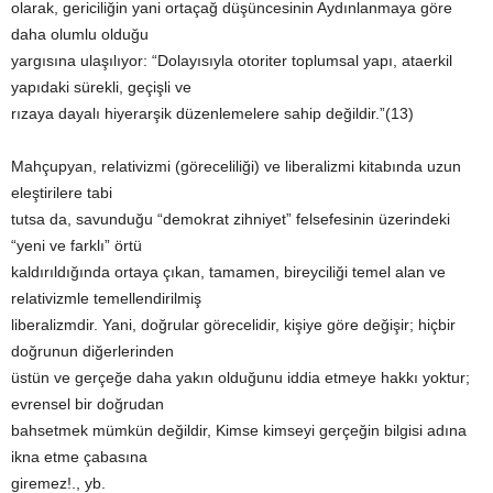
olarak, gericiliğin yani ortaçağ düşüncesinin Aydınlanmaya göre
daha olumlu olduğu
yargısına ulaşılıyor: “Dolayısıyla otoriter toplumsal yapı, ataerkil
yapıdaki sürekli, geçişli ve
rızaya dayalı hiyerarşik düzenlemelere sahip değildir.”(13)
Mahçupyan, relativizmi (göreceliliği) ve liberalizmi kitabında uzun
eleştirilere tabi
tutsa da, savunduğu “demokrat zihniyet” felsefesinin üzerindeki
“yeni ve farklı” örtü
kaldırıldığında ortaya çıkan, tamamen, bireyciliği temel alan ve
relativizmle temellendirilmiş
liberalizmdir. Yani, doğrular görecelidir, kişiye göre değişir; hiçbir
doğrunun diğerlerinden
üstün ve gerçeğe daha yakın olduğunu iddia etmeye hakkı yoktur;
evrensel bir doğrudan
bahsetmek mümkün değildir, Kimse kimseyi gerçeğin bilgisi adına
ikna etme çabasına
giremez!., yb.