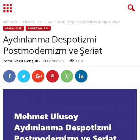
Ana Sayfa
Emperyalizm
Aydınlanma Despotizmi Postmodernizm ve Şeriat
MAKALELER
EMPERYALIZM
Aydınlanma Despotizmi
Postmodernizm ve Şeriat
Yazar
Öncü Gençlik
-
18 Ekim 2015
3113