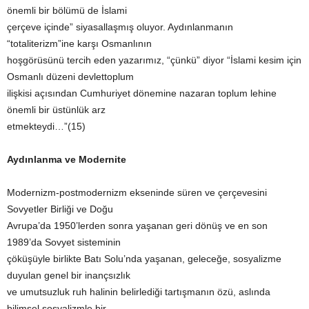
önemli bir bölümü de İslami
çerçeve içinde” siyasallaşmış oluyor. Aydınlanmanın
“totaliterizm”ine karşı Osmanlının
hoşgörüsünü tercih eden yazarımız, “çünkü” diyor “İslami kesim için
Osmanlı düzeni devlettoplum
ilişkisi açısından Cumhuriyet dönemine nazaran toplum lehine
önemli bir üstünlük arz
etmekteydi…”(15)
Aydınlanma ve Modernite
Modernizm-postmodernizm ekseninde süren ve çerçevesini
Sovyetler Birliği ve Doğu
Avrupa’da 1950’lerden sonra yaşanan geri dönüş ve en son
1989’da Sovyet sisteminin
çöküşüyle birlikte Batı Solu’nda yaşanan, geleceğe, sosyalizme
duyulan genel bir inançsızlık
ve umutsuzluk ruh halinin belirlediği tartışmanın özü, aslında
bilimsel sosyalizmle bir