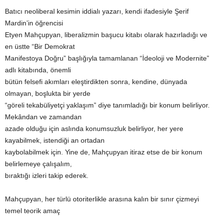
Batıcı neoliberal kesimin iddialı yazarı, kendi ifadesiyle Şerif
Mardin’in öğrencisi
Etyen Mahçupyan, liberalizmin başucu kitabı olarak hazırladığı ve
en üstte “Bir Demokrat
Manifestoya Doğru” başlığıyla tamamlanan “İdeoloji ve Modernite”
adlı kitabında, önemli
bütün felsefi akımları eleştirdikten sonra, kendine, dünyada
olmayan, boşlukta bir yerde
“göreli tekabüliyetçi yaklaşım” diye tanımladığı bir konum belirliyor.
Mekândan ve zamandan
azade olduğu için aslında konumsuzluk belirliyor, her yere
kayabilmek, istendiği an ortadan
kaybolabilmek için. Yine de, Mahçupyan itiraz etse de bir konum
belirlemeye çalışalım,
bıraktığı izleri takip ederek.
Mahçupyan, her türlü otoriterlikle arasına kalın bir sınır çizmeyi
temel teorik amaç