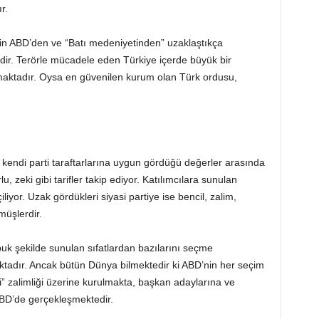
r.
’nin ABD’den ve “Batı medeniyetinden” uzaklaştıkça
dir. Terörle mücadele eden Türkiye içerde büyük bir
ılmaktadır. Oysa en güvenilen kurum olan Türk ordusu,
rı kendi parti taraftarlarına uygun gördüğü değerler arasında
, zeki gibi tarifler takip ediyor. Katılımcılara sunulan
iliyor. Uzak gördükleri siyasi partiye ise bencil, zalim,
müşlerdir.
uk şekilde sunulan sıfatlardan bazılarını seçme
tadır. Ancak bütün Dünya bilmektedir ki ABD’nin her seçim
 zalimliği üzerine kurulmakta, başkan adaylarına ve
 ABD’de gerçekleşmektedir.