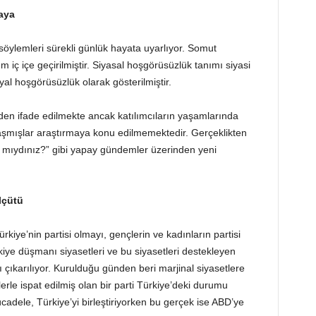
aya
söylemleri sürekli günlük hayata uyarlıyor. Somut
 iç içe geçirilmiştir. Siyasal hoşgörüsüzlük tanımı siyasi
syal hoşgörüsüzlük olarak gösterilmiştir.
en ifade edilmekte ancak katılımcıların yaşamlarında
aşmışlar araştırmaya konu edilmemektedir. Gerçeklikten
r mıydınız?” gibi yapay gündemler üzerinden yeni
lçütü
kiye’nin partisi olmayı, gençlerin ve kadınların partisi
ye düşmanı siyasetleri ve bu siyasetleri destekleyen
 çıkarılıyor. Kurulduğu günden beri marjinal siyasetlere
llerle ispat edilmiş olan bir parti Türkiye’deki durumu
dele, Türkiye’yi birleştiriyorken bu gerçek ise ABD’ye