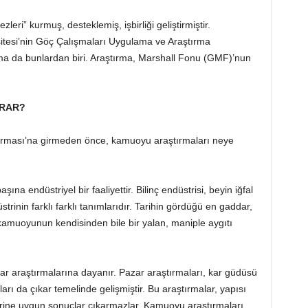
leri” kurmuş, desteklemiş, işbirliği geliştirmiştir.
rsitesi’nin Göç Çalışmaları Uygulama ve Araştırma
a da bunlardan biri. Araştırma, Marshall Fonu (GMF)’nun
ARAR?
tırması’na girmeden önce, kamuoyu araştırmaları neye
ına endüstriyel bir faaliyettir. Bilinç endüstrisi, beyin iğfal
trinin farklı farklı tanımlarıdır. Tarihin gördüğü en gaddar,
kamuoyunun kendisinden bile bir yalan, maniple aygıtı
r araştırmalarına dayanır. Pazar araştırmaları, kar güdüsü
arı da çıkar temelinde gelişmiştir. Bu araştırmalar, yapısı
eplerine uygun sonuçlar çıkarmazlar. Kamuoyu araştırmaları,