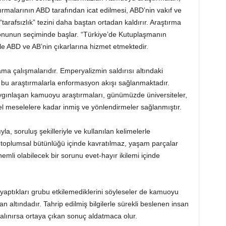
tırmalarının ABD tarafından icat edilmesi, ABD’nin vakıf ve
“tarafsızlık” tezini daha baştan ortadan kaldırır. Araştırma
konunun seçiminde başlar. “Türkiye’de Kutuplaşmanın
iyle ABD ve AB’nin çıkarlarına hizmet etmektedir.
 çalışmalarıdır. Emperyalizmin saldırısı altındaki
 bu araştırmalarla enformasyon akışı sağlanmaktadır.
gınlaşan kamuoyu araştırmaları, günümüzde üniversiteler,
üncel meselelere kadar inmiş ve yönlendirmeler sağlanmıştır.
la, soruluş şekilleriyle ve kullanılan kelimelerle
toplumsal bütünlüğü içinde kavratılmaz, yaşam parçalar
önemli olabilecek bir sorunu evet-hayır ikilemi içinde
aptıkları grubu etkilemediklerini söyleseler de kamuoyu
an altındadır. Tahrip edilmiş bilgilerle sürekli beslenen insan
 alınırsa ortaya çıkan sonuç aldatmaca olur.