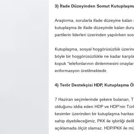
3) İfade Düzeyinden Somut Kutuplaşm
Araştırma, sorularla ifade düzeyine kalan 
kutuplaşma ile ifade düzeyinde kalan durum
partilerin liderleri üzerinden yapılırken so
Kutuplaşma, sosyal hoşgörüsüzlük üzerind
böyle bir hoşgörüsüzlükle ne kadar karşıl
kopuk “telefonlarının dinlenmesini onayla
enformasyon üretilmektedir.
4) Terör Destekçisi HDP, Kutuplaşma Ö
7 Haziran seçimlerinde şekere bulanan, Tür
olduğunu iddia eden HDP ve HDP’nin Türki
kesimler üzerinden bir kutuplaşma haritası
sahip diyebileceğimiz, PKK ile işbirliği deli
açıklamada ölçüt olamaz. HDP/PKK ile müca