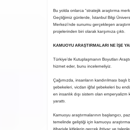
Bu yolda onlarca “stratejik araştırma merkez
Geçtiğimiz günlerde, İstanbul Bilgi Ünive
Merkezi’nde sunumu gerçekleşen araştırm
projelerinden biri olarak karşımıza çıktı.
KAMUOYU ARAŞTIRMALARI NE İŞE Y
Türkiye’de Kutuplaşmanın Boyutları Araş
hizmet eder, bunu incelemeliyiz.
Çağımızda, insanların kandırılması başlı baş
şebekeleri, vicdan iğfal şebekeleri bu endüs
en insanlık dışı sistem olan emperyalizm 
yarattı.
Kamuoyu araştırmalarının başlangıcı, paza
temelinde geliştiği için kamuoyu araştırmal
itibariyle kitlelerin gerçek ihtiyaç ve tal