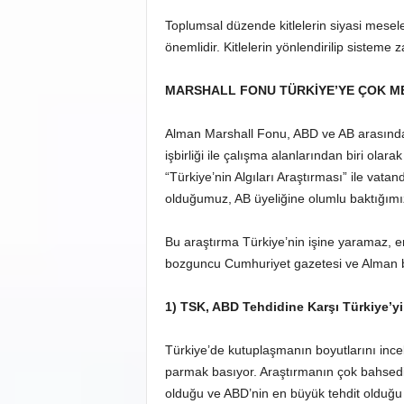
Toplumsal düzende kitlelerin siyasi meselel
önemlidir. Kitlelerin yönlendirilip sistem
MARSHALL FONU TÜRKİYE’YE ÇOK M
Alman Marshall Fonu, ABD ve AB arasındaki f
işbirliği ile çalışma alanlarından biri olara
“Türkiye’nin Algıları Araştırması” ile vatan
olduğumuz, AB üyeliğine olumlu baktığımız g
Bu araştırma Türkiye’nin işine yaramaz, e
bozguncu Cumhuriyet gazetesi ve Alman b
1) TSK, ABD Tehdidine Karşı Türkiye’yi 
Türkiye’de kutuplaşmanın boyutlarını inc
parmak basıyor. Araştırmanın çok bahsedi
olduğu ve ABD’nin en büyük tehdit olduğu b