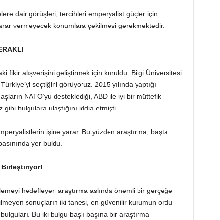
ere dair görüşleri, tercihleri emperyalist güçler için
e zarar vermeyecek konumlara çekilmesi gerekmektedir.
ERAKLI
ikir alışverişini geliştirmek için kuruldu. Bilgi Üniversitesi
k Türkiye’yi seçtiğini görüyoruz. 2015 yılında yaptığı
daşların NATO’yu desteklediği, ABD ile iyi bir müttefik
ibi bulgulara ulaştığını iddia etmişti.
mperyalistlerin işine yarar. Bu yüzden araştırma, başta
asınında yer buldu.
Birleştiriyor!
elemeyi hedefleyen araştırma aslında önemli bir gerçeğe
lmeyen sonuçların iki tanesi, en güvenilir kurumun ordu
ulguları. Bu iki bulgu başlı başına bir araştırma