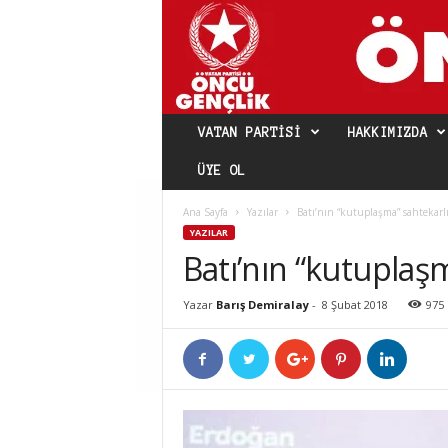
VATAN PARTISI
HAKKIMIZDA
ÜYE OL
Ana Sayfa
Yazılar
Batı’nın “kutuplaşma” sahtekarlı
YAZILAR
Batı’nın “kutuplaşm
Yazar
Barış Demiralay
-
8 Şubat 2018
975