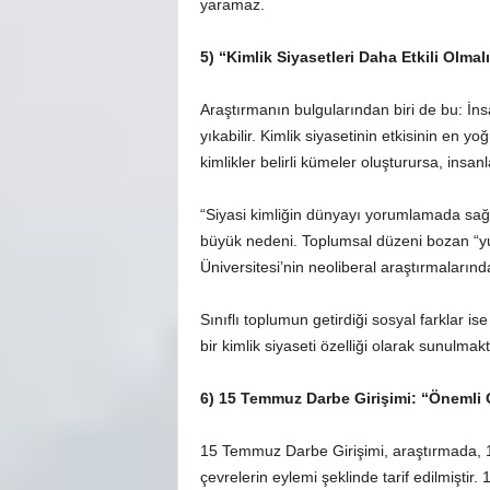
yaramaz.
5) “Kimlik Siyasetleri Daha Etkili Olmal
Araştırmanın bulgularından biri de bu: İnsa
yıkabilir. Kimlik siyasetinin etkisinin en y
kimlikler belirli kümeler oluşturursa, insan
“Siyasi kimliğin dünyayı yorumlamada sağl
büyük nedeni. Toplumsal düzeni bozan “yurt
Üniversitesi’nin neoliberal araştırmalarınd
Sınıflı toplumun getirdiği sosyal farklar is
bir kimlik siyaseti özelliği olarak sunulmakt
6) 15 Temmuz Darbe Girişimi: “Önemli 
15 Temmuz Darbe Girişimi, araştırmada, 17-25
çevrelerin eylemi şeklinde tarif edilmişti