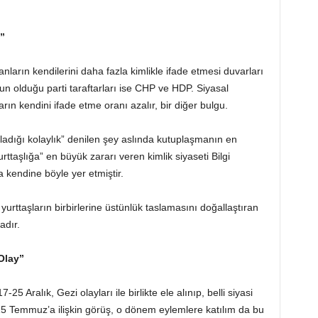
ı”
nların kendilerini daha fazla kimlikle ifade etmesi duvarları
oğun olduğu parti taraftarları ise CHP ve HDP. Siyasal
ların kendini ifade etme oranı azalır, bir diğer bulgu.
adığı kolaylık” denilen şey aslında kutuplaşmanın en
taşlığa” en büyük zararı veren kimlik siyaseti Bilgi
a kendine böyle yer etmiştir.
e yurttaşların birbirlerine üstünlük taslamasını doğallaştıran
adır.
Olay”
 Aralık, Gezi olayları ile birlikte ele alınıp, belli siyasi
r. 15 Temmuz’a ilişkin görüş, o dönem eylemlere katılım da bu