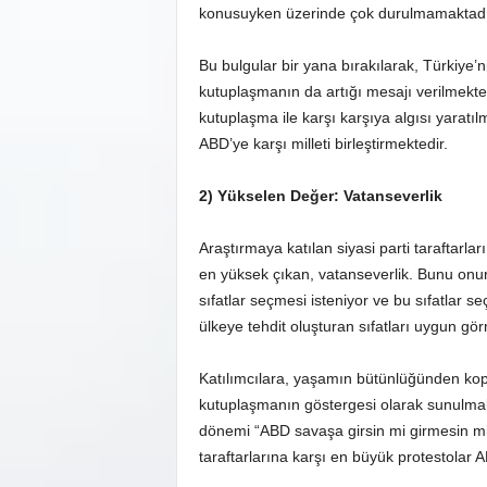
konusuyken üzerinde çok durulmamaktadı
Bu bulgular bir yana bırakılarak, Türkiye
kutuplaşmanın da artığı mesajı verilmekte
kutuplaşma ile karşı karşıya algısı yarat
ABD’ye karşı milleti birleştirmektedir.
2) Yükselen Değer: Vatanseverlik
Araştırmaya katılan siyasi parti taraftarla
en yüksek çıkan, vatanseverlik. Bunu onurlu
sıfatlar seçmesi isteniyor ve bu sıfatlar seç
ülkeye tehdit oluşturan sıfatları uygun gör
Katılımcılara, yaşamın bütünlüğünden kop
kutuplaşmanın göstergesi olarak sunulmak
dönemi “ABD savaşa girsin mi girmesin mi”
taraftarlarına karşı en büyük protestolar