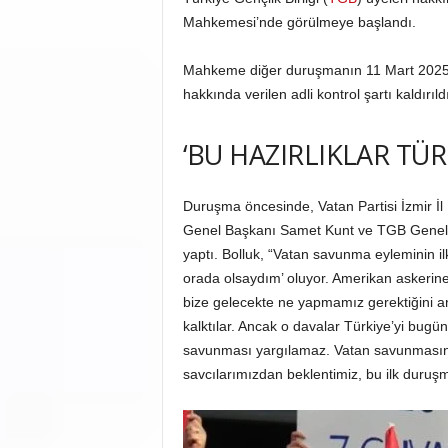
Mahkemesi’nde görülmeye başlandı.
Mahkeme diğer duruşmanın 11 Mart 2025 s
hakkında verilen adli kontrol şartı kaldırıldı
‘BU HAZIRLIKLAR TÜRK
Duruşma öncesinde, Vatan Partisi İzmir İl
Genel Başkanı Samet Kunt ve TGB Genel 
yaptı. Bolluk, “Vatan savunma eyleminin i
orada olsaydım’ oluyor. Amerikan askerin
bize gelecekte ne yapmamız gerektiğini a
kalktılar. Ancak o davalar Türkiye’yi bugün
savunması yargılamaz. Vatan savunmasını 
savcılarımızdan beklentimiz, bu ilk duruşm