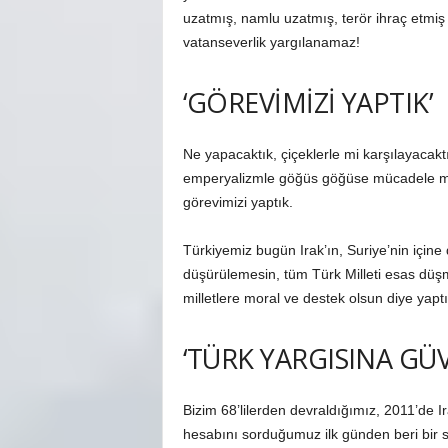
uzatmış, namlu uzatmış, terör ihraç etmiş
vatanseverlik yargılanamaz!
‘GÖREVİMİZİ YAPTIK’
Ne yapacaktık, çiçeklerle mi karşılayacaktık
emperyalizmle göğüs göğüse mücadele mira
görevimizi yaptık.
Türkiyemiz bugün Irak’ın, Suriye’nin için
düşürülemesin, tüm Türk Milleti esas düş
milletlere moral ve destek olsun diye yapt
‘TÜRK YARGISINA GÜ
Bizim 68’lilerden devraldığımız, 2011’de I
hesabını sorduğumuz ilk günden beri bir 