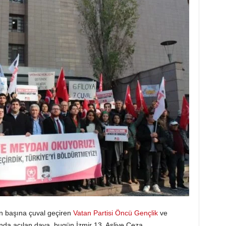
n başına çuval geçiren
Vatan Partisi
Öncü Gençlik
ve
ında açılan dava, bugün İzmir 13. Asliye Ceza