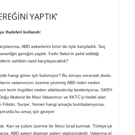
REĞİNİ YAPTIK’
 ifadeleri kullandı:
şılanırsa, ABD askerlerini İzmir’de öyle karşıladık. Suç
erliğin gereğini yaptık. Fethi Sekin’in şehit edildiği
stlerin sahibini nasıl karşılayacaktık?
izde hangi görev için bulunuyor? Bu soruyu sorarsak dostu
larını vatanımızın üzerine çevirmiş ABD üsleri neden
yon terör örgütleri neden silahlandırılıp besleniyorsa, GKRY
, Doğu Akdeniz’de Mavi Vatanımızı ve KKTC’yi hedef alan
ün Filistin, Suriye, Yemen hangi amaçla bombalanıyorsa,
ğımızda bu amaç için geziyor:
amak. Kan ve zulüm üzerine bir İkinci İsrail kurmak. Türkiye’ye
varsa, ABD askeri düşman askeri statüsündedir. Vatanına el