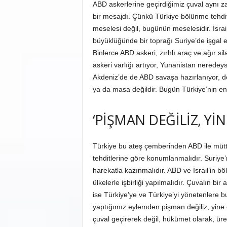
ABD askerlerine geçirdiğimiz çuval aynı z
bir mesajdı. Çünkü Türkiye bölünme tehditl
meselesi değil, bugünün meselesidir. İsrail,
büyüklüğünde bir toprağı Suriye’de işgal
Binlerce ABD askeri, zırhlı araç ve ağır 
askeri varlığı artıyor, Yunanistan nered
Akdeniz’de de ABD savaşa hazırlanıyor, don
ya da masa değildir. Bugün Türkiye’nin en b
‘PİŞMAN DEĞİLİZ, YİN
Türkiye bu ateş çemberinden ABD ile mütte
tehditlerine göre konumlanmalıdır. Suriye
harekatla kazınmalıdır. ABD ve İsrail’in bölg
ülkelerle işbirliği yapılmalıdır. Çuvalın
ise Türkiye’ye ve Türkiye’yi yönetenlere b
yaptığımız eylemden pişman değiliz, yin
çuval geçirerek değil, hükümet olarak, üret