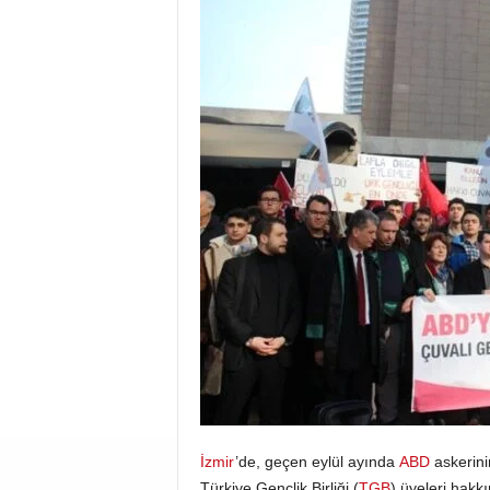
İzmir
’de, geçen eylül ayında
ABD
askerini
Türkiye Gençlik Birliği (
TGB
) üyeleri hakk