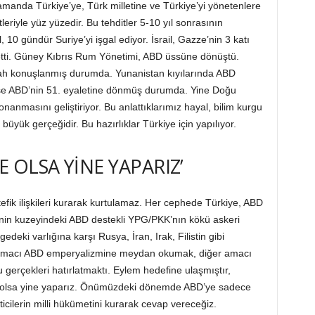
amanda Türkiye’ye, Türk milletine ve Türkiye’yi yönetenlere
eriyle yüz yüzedir. Bu tehditler 5-10 yıl sonrasının
 10 gündür Suriye’yi işgal ediyor. İsrail, Gazze’nin 3 katı
 etti. Güney Kıbrıs Rum Yönetimi, ABD üssüne dönüştü.
silah konuşlanmış durumda. Yunanistan kıyılarında ABD
eyse ABD’nin 51. eyaletine dönmüş durumda. Yine Doğu
anmasını geliştiriyor. Bu anlattıklarımız hayal, bilim kurgu
üyük gerçeğidir. Bu hazırlıklar Türkiye için yapılıyor.
E OLSA YİNE YAPARIZ’
fik ilişkileri kurarak kurtulamaz. Her cephede Türkiye, ABD
’nin kuzeyindeki ABD destekli YPG/PKK’nın kökü askeri
edeki varlığına karşı Rusya, İran, Irak, Filistin gibi
 bir amacı ABD emperyalizmine meydan okumak, diğer amacı
u gerçekleri hatırlatmaktı. Eylem hedefine ulaşmıştır,
e olsa yine yaparız. Önümüzdeki dönemde ABD’ye sadece
icilerin milli hükümetini kurarak cevap vereceğiz.