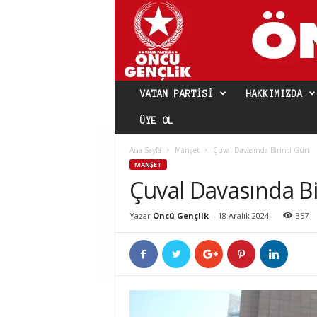
VATAN PARTISI
HAKKIMIZDA
ÜYE OL
Ana Sayfa
Manşet
Çuval Davasında Birinci Gün
MANŞET
Çuval Davasında Bi
Yazar
Öncü Gençlik
-
18 Aralık 2024
357