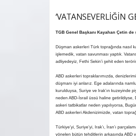
‘VATANSEVERLİĞİN GE
TGB Genel Başkanı Kayahan Çetin de şu
Düşman askerleri Türk toprağında nasıl kar
işlemedik, vatan savunması yaptık. Vatansev
adliyedeyiz, Fethi Sekin’i şehit eden teröri
ABD askerleri topraklarımızda, denizlerim
düşmanı iyi anlarız. Ege adalarında namlu
kurulduysa, Suriye ve Irak’ın kuzeyinde pi
neden ABD-İsrail üssü haline getirildiyse
askeri tatbikatlar neden yapılıyorsa, Bug
ABD askerleri Akdenizimizde, vatan topra
Türkiye’yi, Suriye’yi, Irak’ı, İran’ı parçal
yönelen bütün tehditlerin arkasında ABD 