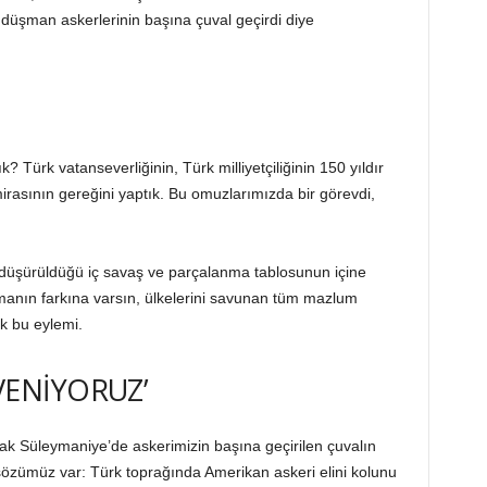
 düşman askerlerinin başına çuval geçirdi diye
? Türk vatanseverliğinin, Türk milliyetçiliğinin 150 yıldır
sının gereğini yaptık. Bu omuzlarımızda bir görevdi,
e düşürüldüğü iç savaş ve parçalanma tablosunun içine
manın farkına varsın, ülkelerini savunan tüm mazlum
ık bu eylemi.
VENİYORUZ’
rak Süleymaniye’de askerimizin başına geçirilen çuvalın
sözümüz var: Türk toprağında Amerikan askeri elini kolunu