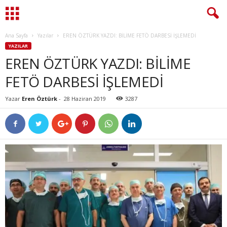
Ana Sayfa
Yazılar
EREN ÖZTÜRK YAZDI: BİLİME FETÖ DARBESİ İŞLEMEDİ
YAZILAR
EREN ÖZTÜRK YAZDI: BİLİME
FETÖ DARBESİ İŞLEMEDİ
Yazar
Eren Öztürk
-
28 Haziran 2019
3287