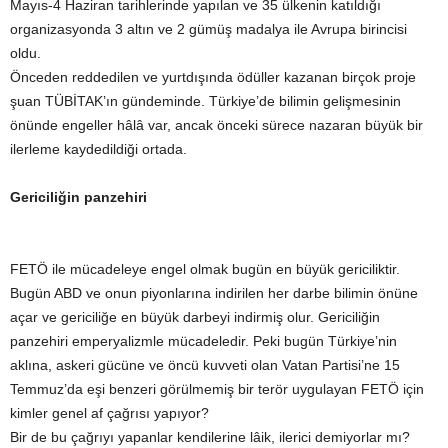
Mayıs-4 Haziran tarihlerinde yapılan ve 35 ülkenin katıldığı
organizasyonda 3 altın ve 2 gümüş madalya ile Avrupa birincisi
oldu.
Önceden reddedilen ve yurtdışında ödüller kazanan birçok proje
şuan TÜBİTAK’ın gündeminde. Türkiye’de bilimin gelişmesinin
önünde engeller hâlâ var, ancak önceki sürece nazaran büyük bir
ilerleme kaydedildiği ortada.
Gericiliğin panzehiri
FETÖ ile mücadeleye engel olmak bugün en büyük gericiliktir.
Bugün ABD ve onun piyonlarına indirilen her darbe bilimin önüne
açar ve gericiliğe en büyük darbeyi indirmiş olur. Gericiliğin
panzehiri emperyalizmle mücadeledir. Peki bugün Türkiye’nin
aklına, askeri gücüne ve öncü kuvveti olan Vatan Partisi’ne 15
Temmuz’da eşi benzeri görülmemiş bir terör uygulayan FETÖ için
kimler genel af çağrısı yapıyor?
Bir de bu çağrıyı yapanlar kendilerine lâik, ilerici demiyorlar mı?