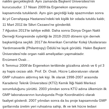
naklini gerçekleştirdi. Aynı zamanda Başkent Üniversitesi’nin
kurucusudur. 17 Nisan 2009’da Ergenekon operasyonu
kapsamında tutuklandı. Aynı gün geçirdiği kalp spazmından sonra
iki yıl Cerrahpaşa Hastanesi’ndeki tek kişilik bir odada tutuklu kaldı;
11 Mart 2011’de Silivri Cezaevi’ne gönderildi.
7 Ağustos 2013’te tahliye edildi. Daha sonra Dünya Organ Nakli
Derneği Kongresinde oybirliği ile 2018-2020 dönemi için dernek
başkanlığına seçildi. 2017’de Amerikan Cerrahlar Koleji Uluslararası
Yardımseverlik (Philantropy) Ödülü’ne layık görüldü. Halen Başkent
Üniversitesi’nde organ nakli ameliyatları yapmaktadır.
Ercüment Ovalı…
6 Temmuz 2008’de Ergenekon tertibinde gözaltına alındı ve 6 yıl 3
ay hapis cezası aldı. Prof. Dr. Ovalı, Hücre Laboratuvarı olarak
GMP ruhsatını aldırmış tek kişi. İlk olarak 1998-2007 arasında
Karadeniz Teknik Üniversitesi (KTÜ) Kemik İliği Nakli Merkezi
sorumluluğunu yürüttü. 2003 yılından sonra KTÜ adına ülkemizin ilk
GMP laboratuvarının kuruluşunda Proje Koordinatörü olarak
faaliyet gösterdi. 2007 yılından sonra da bu proje kapsamında GMP
şartlarında üretim yeri ruhsatına sahip, ilk ve tek hücre tedavi