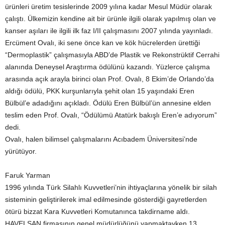
ürünleri üretim tesislerinde 2009 yılına kadar Mesul Müdür olarak
çalıştı. Ülkemizin kendine ait bir ürünle ilgili olarak yapılmış olan ve
kanser aşıları ile ilgili ilk faz I/II çalışmasını 2007 yılında yayınladı.
Ercüment Ovalı, iki sene önce kan ve kök hücrelerden ürettiği
“Dermoplastik” çalışmasıyla ABD’de Plastik ve Rekonstrüktif Cerrahi
alanında Deneysel Araştırma ödülünü kazandı. Yüzlerce çalışma
arasında açık arayla birinci olan Prof. Ovalı, 8 Ekim’de Orlando’da
aldığı ödülü, PKK kurşunlarıyla şehit olan 15 yaşındaki Eren
Bülbül’e adadığını açıkladı. Ödülü Eren Bülbül’ün annesine elden
teslim eden Prof. Ovalı, “Ödülümü Atatürk bakışlı Eren’e adıyorum”
dedi.
Ovalı, halen bilimsel çalışmalarını Acıbadem Üniversitesi’nde
yürütüyor.
Faruk Yarman
1996 yılında Türk Silahlı Kuvvetleri’nin ihtiyaçlarına yönelik bir silah
sisteminin geliştirilerek imal edilmesinde gösterdiği gayretlerden
ötürü bizzat Kara Kuvvetleri Komutanınca takdirname aldı.
HAVELSAN firmasının genel müdürlüğünü yapmaktayken 13