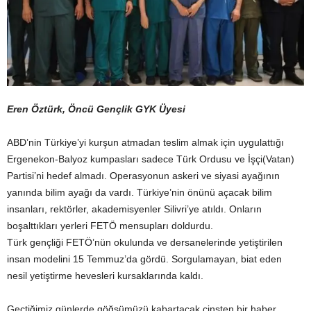
Eren Öztürk, Öncü Gençlik GYK Üyesi
ABD’nin Türkiye’yi kurşun atmadan teslim almak için uygulattığı
Ergenekon-Balyoz kumpasları sadece Türk Ordusu ve İşçi(Vatan)
Partisi’ni hedef almadı. Operasyonun askeri ve siyasi ayağının
yanında bilim ayağı da vardı. Türkiye’nin önünü açacak bilim
insanları, rektörler, akademisyenler Silivri’ye atıldı. Onların
boşalttıkları yerleri FETÖ mensupları doldurdu.
Türk gençliği FETÖ’nün okulunda ve dersanelerinde yetiştirilen
insan modelini 15 Temmuz’da gördü. Sorgulamayan, biat eden
nesil yetiştirme hevesleri kursaklarında kaldı.
Geçtiğimiz günlerde göğsümüzü kabartacak cinsten bir haber