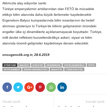
Aklımızla alay ediyorlar sanki.
Türkiye emperyalizmin artıklarından olan FETÖ ile mücadele
ettikçe bilim alanında daha büyük ilerlemeler kaydedecektir.
Ergenekon-Balyoz kumpaslarında bilim insanlarının da hedef
alınması gösteriyor ki Türkiye’de bilimin gelişmesinin önündeki
engeller ülke içi dinamiklerle açıklanamayacak boyuttadır. Türkiye,
milli devlet refleksini kuvvetlendirdikçe askeri, siyasi ve bilim
alanında önemli gelişmeler kaydetmeye devam edecektir.
oncugenclik.org.tr, 28.6.2019
ETIKETLER
BALYOZ
DOKTOR
ERGENEKON
FATIH HILMIOĞLU
FETÖ
FETÖ DARBESI
INÖNÜ ÜNIVERSITESI
MALATYA
TÜRK DOKTOR
Önceki İçerik
Sonraki İçerik