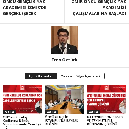
ÖNCÜ GENÇLİK YAZ
İZMİR ÖNCÜ GENÇLİK YAZ
AKADEMİSİ İZMİR’DE
AKADEMİSİ
GERÇEKLEŞECEK
ÇALIŞMALARINA BAŞLADI
Eren Öztürk
İlgili Haberler
Yazarın Diğer İçerikleri
Yazılar
Yazılar
Yazılar
CHP’nin Kuruluş
ÖNCÜ GENÇLİK
NATO’NUN SON ZİRVESİ
Kodlarına Dönüş
İSTANBUL’DA BAYRAK
VE TEK KUTUPLU
Mücadelesinde Yeni Eşik
DEĞİŞİMİ
DÜNYANIN ÇÖKÜŞÜ
– 2