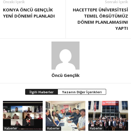
Önceki İçerik
Sonraki İçerik
KONYA ÖNCÜ GENÇLİK
HACETTEPE ÜNİVERSİTESİ
YENİ DÖNEMİ PLANLADI
TEMEL ÖRGÜTÜMÜZ
DÖNEM PLANLAMASINI
YAPTI
Öncü Gençlik
İlgili Haberler
Yazarın Diğer İçerikleri
Haberler
Haberler
Haberler