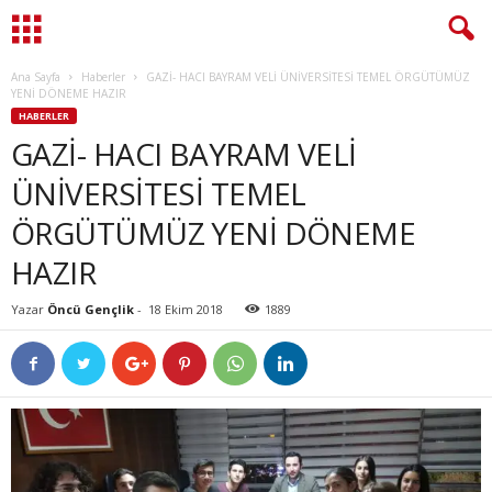
Ana Sayfa
Haberler
GAZİ- HACI BAYRAM VELİ ÜNİVERSİTESİ TEMEL ÖRGÜTÜMÜZ
YENİ DÖNEME HAZIR
HABERLER
GAZİ- HACI BAYRAM VELİ
ÜNİVERSİTESİ TEMEL
ÖRGÜTÜMÜZ YENİ DÖNEME
HAZIR
Yazar
Öncü Gençlik
-
18 Ekim 2018
1889