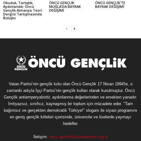
Okuduk, Tartıştık,
ÖNCÜ GENÇLİK
ÖNCÜ GENÇLİK’TE
Aydınlandık: Öncü
MUĞLA’DA BAYRAK
BAYRAK DEĞİŞİMİ
Gençlik Almanya Teori
DEĞİŞİMİ
Dergisi Tartışmasında
Buluştu
Vatan Partisi’nin gençlik kolu olan Öncü Gençlik 17 Nisan 1994'te, o
zamanki adıyla İşçi Partisi’nin gençlik kolları olarak kurulmuştur. Öncü
Gençlik antiemperyalisttir, aydınlanma değerlerinden ve emekten yanadır.
İmtiyazsız, sınıfsız, kaynaşmış bir toplum için mücadele eder. "Tam
bağımsız ve gerçekten demokratik Türkiye!" sloganı ile siyasi programını
en geniş gençlik kitleleri içerisinde, üniversite ve liselerde yaymayı
hedefler.
İletişim:
oncu.genclik@vatanpartisi.org.tr