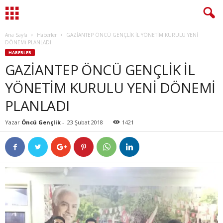
Ana Sayfa
Haberler
GAZİANTEP ÖNCÜ GENÇLİK İL YÖNETİM KURULU YENİ
DÖNEMİ PLANLADI
HABERLER
GAZİANTEP ÖNCÜ GENÇLİK İL
YÖNETİM KURULU YENİ DÖNEMİ
PLANLADI
Yazar
Öncü Gençlik
-
23 Şubat 2018
1421