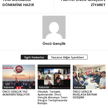
DÖNEMİNE HAZIR
ZİYARET
Öncü Gençlik
İlgili Haberler
Yazarın Diğer İçerikleri
Haberler
Haberler
Haberler
ÖNCÜ GENÇLİK YAZ
Okuduk, Tartıştık,
ÖNCÜ GENÇLİK
AKADEMİSİ BAŞLIYOR
Aydınlandık: Öncü
MUĞLA’DA BAYRAK
Gençlik Almanya Teori
DEĞİŞİMİ
Dergisi Tartışmasında
Buluştu