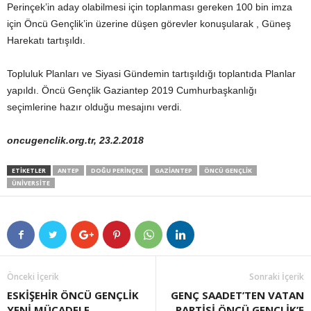
Perinçek’in aday olabilmesi için toplanması gereken 100 bin imza
için Öncü Gençlik’in üzerine düşen görevler konuşularak , Güneş
Harekatı tartışıldı.
Topluluk Planları ve Siyasi Gündemin tartışıldığı toplantıda Planlar
yapıldı. Öncü Gençlik Gaziantep 2019 Cumhurbaşkanlığı
seçimlerine hazır olduğu mesajını verdi.
oncugenclik.org.tr, 23.2.2018
ETIKETLER
ANTEP
DOĞU PERINÇEK
GAZIANTEP
ÖNCÜ GENÇLIK
ÜNIVERSITE
Önceki İçerik
Sonraki İçerik
ESKİŞEHİR ÖNCÜ GENÇLİK
GENÇ SAADET’TEN VATAN
YENİ MÜCADELE
PARTİSİ ÖNCÜ GENÇLİK’E