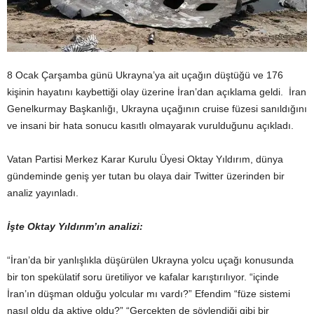
8 Ocak Çarşamba günü Ukrayna’ya ait uçağın düştüğü ve 176
kişinin hayatını kaybettiği olay üzerine İran’dan açıklama geldi. İran
Genelkurmay Başkanlığı, Ukrayna uçağının cruise füzesi sanıldığını
ve insani bir hata sonucu kasıtlı olmayarak vurulduğunu açıkladı.
Vatan Partisi Merkez Karar Kurulu Üyesi Oktay Yıldırım, dünya
gündeminde geniş yer tutan bu olaya dair Twitter üzerinden bir
analiz yayınladı.
İşte Oktay Yıldırım’ın analizi:
“İran’da bir yanlışlıkla düşürülen Ukrayna yolcu uçağı konusunda
bir ton spekülatif soru üretiliyor ve kafalar karıştırılıyor. “içinde
İran’ın düşman olduğu yolcular mı vardı?” Efendim “füze sistemi
nasıl oldu da aktive oldu?” “Gerçekten de söylendiği gibi bir