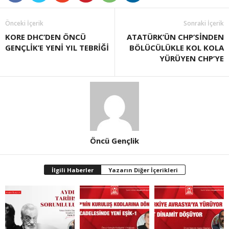
Önceki İçerik
Sonraki İçerik
KORE DHC’DEN ÖNCÜ
ATATÜRK’ÜN CHP’SİNDEN
GENÇLİK’E YENİ YIL TEBRİĞİ
BÖLÜCÜLÜKLE KOL KOLA
YÜRÜYEN CHP’YE
Öncü Gençlik
İlgili Haberler
Yazarın Diğer İçerikleri