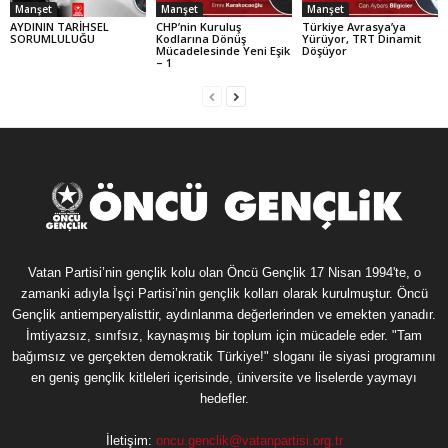
Manşet
Manşet
Manşet
AYDININ TARİHSEL
CHP’nin Kuruluş
Türkiye Avrasya’ya
SORUMLULUĞU
Kodlarına Dönüş
Yürüyor, TRT Dinamit
Mücadelesinde Yeni Eşik
Döşüyor
– 1
Vatan Partisi’nin gençlik kolu olan Öncü Gençlik 17 Nisan 1994'te, o
zamanki adıyla İşçi Partisi’nin gençlik kolları olarak kurulmuştur. Öncü
Gençlik antiemperyalisttir, aydınlanma değerlerinden ve emekten yanadır.
İmtiyazsız, sınıfsız, kaynaşmış bir toplum için mücadele eder. "Tam
bağımsız ve gerçekten demokratik Türkiye!" sloganı ile siyasi programını
en geniş gençlik kitleleri içerisinde, üniversite ve liselerde yaymayı
hedefler.
İletişim:
oncu.genclik@vatanpartisi.org.tr