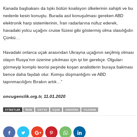
Kanada başbakanı da tıpkı bütün koalisyon ülkelerinin sahipti ve bu
nedenle kesin konuştu. Burada asıl konuşulması gereken ABD
elektronik harp sistemlerinin, İran radarlarına nüfuz ederek,
havadaki yolcu uçağını cruise füzesi gibi göstermiş olma olasılığıdır.
Çünkü…
Havadaki onlarca uçak arasından Ukrayna uçağının seçilmiş olması
olayın Rusya’nın üzerine yıkılması için iyi bir gerekçe. Olguları
görmeyip komplo teorisi peşinde koşan analistlerin buraya bakması
bence daha faydalı olur. Komşu düşmanlığını ve ABD
tapınmacılığını Bırakın artık…”
oncugenclik.org.tr, 11.01.2020
ETIKETLER
IRAN
OKTAY
UÇAK
UKRAYNA
YILDIRIM