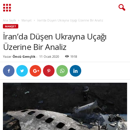
Ana Sayfa
Manşet
İran’da Düşen Ukrayna Uçağı Üzerine Bir Analiz
MANŞET
İran’da Düşen Ukrayna Uçağı
Üzerine Bir Analiz
Yazar
Öncü Gençlik
-
11 Ocak 2020
1918