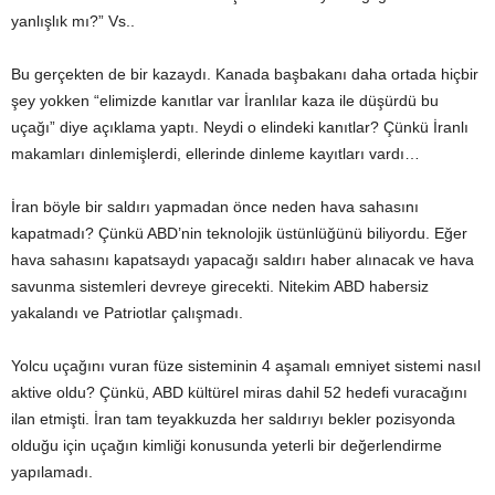
yanlışlık mı?” Vs..
Bu gerçekten de bir kazaydı. Kanada başbakanı daha ortada hiçbir
şey yokken “elimizde kanıtlar var İranlılar kaza ile düşürdü bu
uçağı” diye açıklama yaptı. Neydi o elindeki kanıtlar? Çünkü İranlı
makamları dinlemişlerdi, ellerinde dinleme kayıtları vardı…
İran böyle bir saldırı yapmadan önce neden hava sahasını
kapatmadı? Çünkü ABD’nin teknolojik üstünlüğünü biliyordu. Eğer
hava sahasını kapatsaydı yapacağı saldırı haber alınacak ve hava
savunma sistemleri devreye girecekti. Nitekim ABD habersiz
yakalandı ve Patriotlar çalışmadı.
Yolcu uçağını vuran füze sisteminin 4 aşamalı emniyet sistemi nasıl
aktive oldu? Çünkü, ABD kültürel miras dahil 52 hedefi vuracağını
ilan etmişti. İran tam teyakkuzda her saldırıyı bekler pozisyonda
olduğu için uçağın kimliği konusunda yeterli bir değerlendirme
yapılamadı.