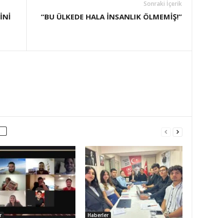
Sonraki İçerik
İNİ
“BU ÜLKEDE HALA İNSANLIK ÖLMEMİŞ!”
r
Haberler