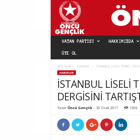
VATAN PARTISI
HAKKIMIZDA
ÜYE OL
Ana Sayfa
Haberler
İSTANBUL LİSELİ TEMEL ÖRGÜ
HABERLER
İSTANBUL LİSELİ
DERGİSİNİ TARTIŞ
Yazar
Öncü Gençlik
-
30 Ocak 2017
1306