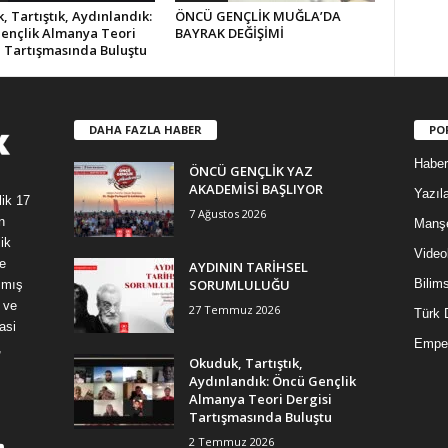
 Tartıştık, Aydınlandık:
ÖNCÜ GENÇLİK MUĞLA’DA
ençlik Almanya Teori
BAYRAK DEĞİŞİMİ
i Tartışmasında Buluştu
DAHA FAZLA HABER
PO
Haber
ÖNCÜ GENÇLİK YAZ
AKADEMİSİ BAŞLIYOR
Yazıla
lik 17
7 Ağustos 2026
n
Manş
ik
Video
e
AYDININ TARİHSEL
SORUMLULUĞU
Bilim
şmış
 ve
27 Temmuz 2026
Türk 
asi
Empe
,
Okuduk, Tartıştık,
Aydınlandık: Öncü Gençlik
Almanya Teori Dergisi
Tartışmasında Buluştu
2 Temmuz 2026