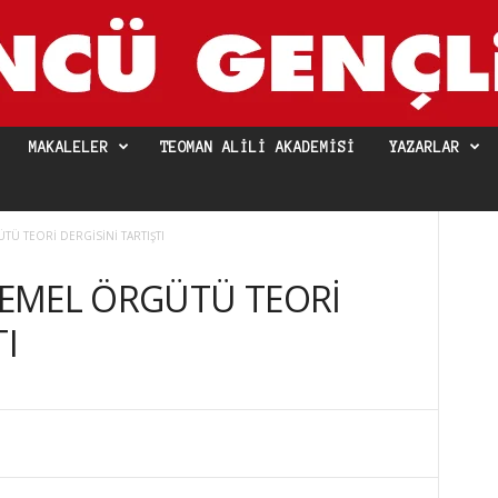
MAKALELER
TEOMAN ALILI AKADEMISI
YAZARLAR
TÜ TEORİ DERGİSİNİ TARTIŞTI
 TEMEL ÖRGÜTÜ TEORİ
TI