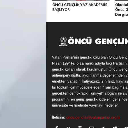
ÖNCÜ GENÇLİK YAZ AKADEMİSİ
Okuduk,
BAŞLIYOR
Öncü G
Dergis
Vatan Partisi’nin gençlik kolu olan Öncü Genç
Nisan 1994'te, o zamanki adıyla İşçi Partisi’ni
gençlik kolları olarak kurulmuştur. Öncü Gençl
antiemperyalisttir, aydınlanma değerlerinden v
emekten yanadır. İmtiyazsız, sınıfsız, kayna
bir toplum için mücadele eder. "Tam bağımsız
gerçekten demokratik Türkiye!" sloganı ile siy
programını en geniş gençlik kitleleri içerisinde
üniversite ve liselerde yaymayı hedefler.
İletişim:
oncu.genclik@vatanpartisi.org.tr