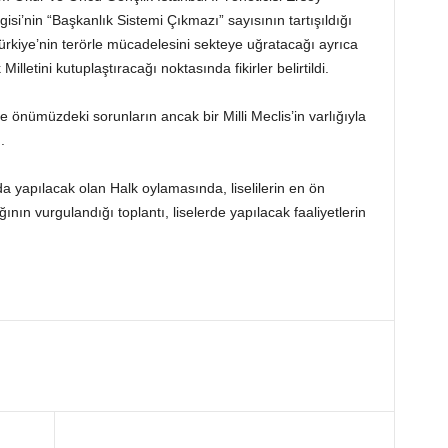
gisi’nin “Başkanlık Sistemi Çıkmazı” sayısının tartışıldığı
rkiye’nin terörle mücadelesini sekteye uğratacağı ayrıca
illetini kutuplaştıracağı noktasında fikirler belirtildi.
e önümüzdeki sorunların ancak bir Milli Meclis’in varlığıyla
.
a yapılacak olan Halk oylamasında, liselilerin en ön
ının vurgulandığı toplantı, liselerde yapılacak faaliyetlerin