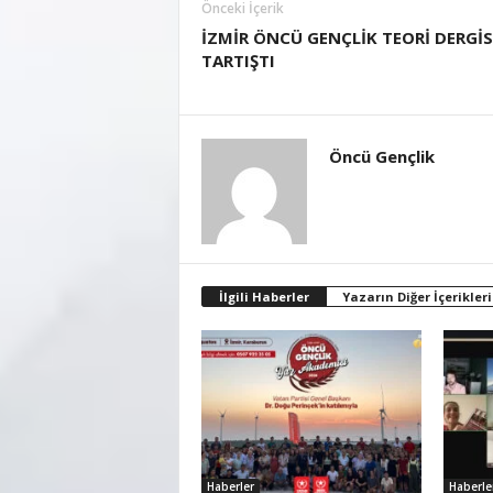
Önceki İçerik
İZMİR ÖNCÜ GENÇLİK TEORİ DERGİS
TARTIŞTI
Öncü Gençlik
İlgili Haberler
Yazarın Diğer İçerikleri
Haberler
Haberle