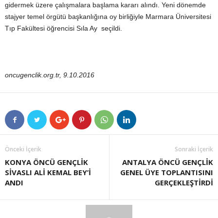
gidermek üzere çalışmalara başlama kararı alındı. Yeni dönemde
stajyer temel örgütü başkanlığına oy birliğiyle Marmara Üniversitesi
Tıp Fakültesi öğrencisi Sıla Ay seçildi.
oncugenclik.org.tr, 9.10.2016
Önceki İçerik
Sonraki İçerik
KONYA ÖNCÜ GENÇLİK
ANTALYA ÖNCÜ GENÇLİK
SİVASLI ALİ KEMAL BEY’İ
GENEL ÜYE TOPLANTISINI
ANDI
GERÇEKLEŞTİRDİ