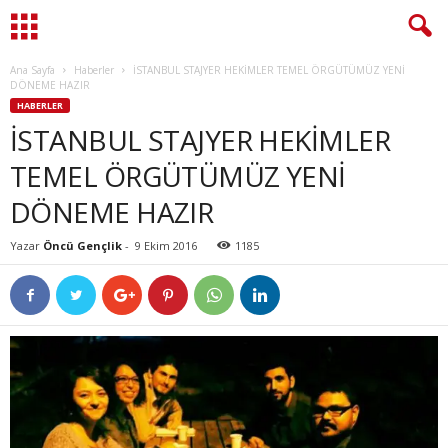
Ana Sayfa
Haberler
İSTANBUL STAJYER HEKİMLER TEMEL ÖRGÜTÜMÜZ YENİ
DÖNEME HAZIR
HABERLER
İSTANBUL STAJYER HEKİMLER
TEMEL ÖRGÜTÜMÜZ YENİ
DÖNEME HAZIR
Yazar
Öncü Gençlik
-
9 Ekim 2016
1185