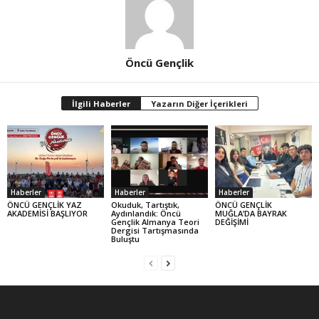
Öncü Gençlik
İlgili Haberler
Yazarın Diğer İçerikleri
Haberler
Haberler
Haberler
ÖNCÜ GENÇLİK YAZ
Okuduk, Tartıştık,
ÖNCÜ GENÇLİK
AKADEMİSİ BAŞLIYOR
Aydınlandık: Öncü
MUĞLA’DA BAYRAK
Gençlik Almanya Teori
DEĞİŞİMİ
Dergisi Tartışmasında
Buluştu