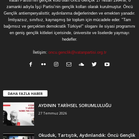
Vatan Partisi’nin gençlik kolu olan Öncü Gençlik 17 Nisan 1994'te, o
zamanki adıyla İşçi Partisi’nin gençlik kolları olarak kurulmuştur. Öncü
Gençlik antiemperyalisttir, aydınlanma değerlerinden ve emekten yanadır.
İmtiyazsız, sınıfsız, kaynaşmış bir toplum için mücadele eder. "Tam
bağımsız ve gerçekten demokratik Türkiye!" sloganı ile siyasi programını
en geniş gençlik kitleleri içerisinde, üniversite ve liselerde yaymayı
hedefler.
İletişim:
oncu.genclik@vatanpartisi.org.tr
DAHA FAZLA HABER
AYDININ TARİHSEL SORUMLULUĞU
27 Temmuz 2026
Okuduk, Tartıştık, Aydınlandık: Öncü Gençlik