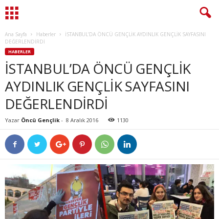
Ana Sayfa
Haberler
İSTANBUL’DA ÖNCÜ GENÇLİK AYDINLIK GENÇLİK SAYFASINI
DEĞERLENDİRDİ
HABERLER
İSTANBUL’DA ÖNCÜ GENÇLİK
AYDINLIK GENÇLİK SAYFASINI
DEĞERLENDİRDİ
Yazar
Öncü Gençlik
-
8 Aralık 2016
1130