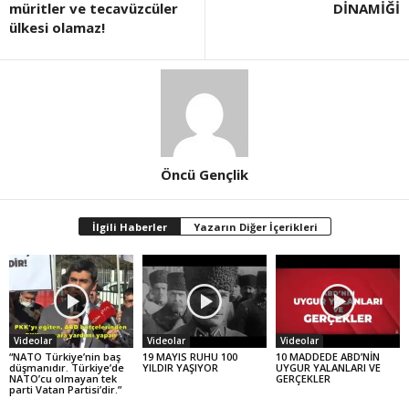
müritler ve tecavüzcüler
DİNAMİĞİ
ülkesi olamaz!
Öncü Gençlik
İlgili Haberler
Yazarın Diğer İçerikleri
Videolar
Videolar
Videolar
“NATO Türkiye’nin baş
19 MAYIS RUHU 100
10 MADDEDE ABD’NİN
düşmanıdır. Türkiye’de
YILDIR YAŞIYOR
UYGUR YALANLARI VE
NATO’cu olmayan tek
GERÇEKLER
parti Vatan Partisi’dir.”