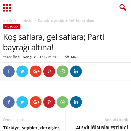
Ana Sayfa
Videolar
Koş saflara, gel saflara; Parti bayrağı altına!
VIDEOLAR
Koş saflara, gel saflara; Parti
bayrağı altına!
Yazar
Öncü Gençlik
-
17 Ekim 2015
1467
Önceki İçerik
Sonraki İçerik
Türkiye, şeyhler, dervişler,
ALEVİLİĞİN BİRLEŞTİRİCİ