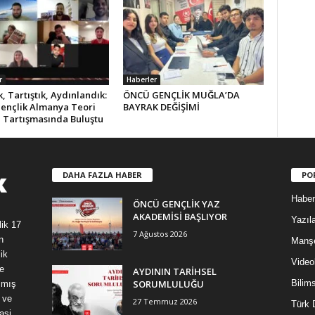
r
Haberler
 Tartıştık, Aydınlandık:
ÖNCÜ GENÇLİK MUĞLA’DA
ençlik Almanya Teori
BAYRAK DEĞİŞİMİ
i Tartışmasında Buluştu
DAHA FAZLA HABER
PO
Haber
ÖNCÜ GENÇLİK YAZ
AKADEMİSİ BAŞLIYOR
Yazıla
lik 17
7 Ağustos 2026
n
Manş
ik
Video
e
AYDININ TARİHSEL
SORUMLULUĞU
Bilim
şmış
 ve
27 Temmuz 2026
Türk 
asi