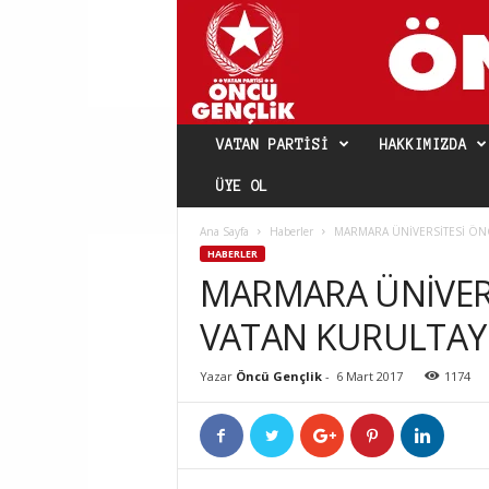
VATAN PARTISI
HAKKIMIZDA
ÜYE OL
Ana Sayfa
Haberler
MARMARA ÜNİVERSİTESİ ÖN
HABERLER
MARMARA ÜNİVER
VATAN KURULTAY
Yazar
Öncü Gençlik
-
6 Mart 2017
1174