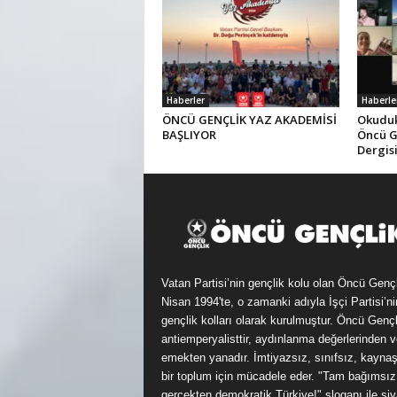
Haberler
Haberle
ÖNCÜ GENÇLİK YAZ AKADEMİSİ
Okuduk,
BAŞLIYOR
Öncü G
Dergis
Vatan Partisi’nin gençlik kolu olan Öncü Genç
Nisan 1994'te, o zamanki adıyla İşçi Partisi’ni
gençlik kolları olarak kurulmuştur. Öncü Gençl
antiemperyalisttir, aydınlanma değerlerinden v
emekten yanadır. İmtiyazsız, sınıfsız, kayna
bir toplum için mücadele eder. "Tam bağımsız
gerçekten demokratik Türkiye!" sloganı ile siy