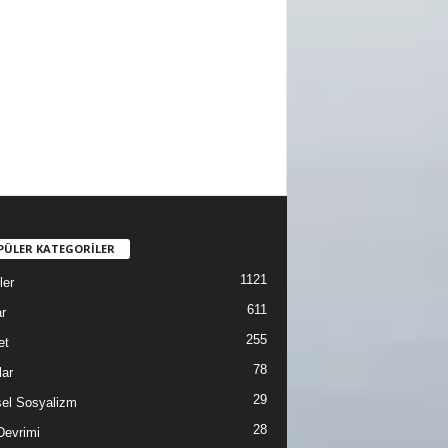
PÜLER KATEGORİLER
1121
ler
611
r
255
et
78
lar
29
sel Sosyalizm
28
Devrimi