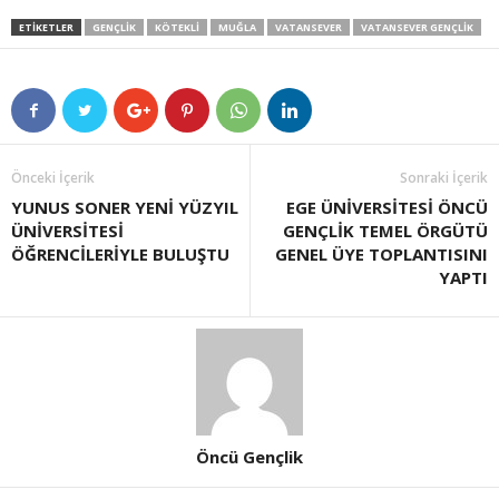
ETIKETLER
GENÇLIK
KÖTEKLI
MUĞLA
VATANSEVER
VATANSEVER GENÇLIK
Önceki İçerik
Sonraki İçerik
YUNUS SONER YENİ YÜZYIL
EGE ÜNİVERSİTESİ ÖNCÜ
ÜNİVERSİTESİ
GENÇLİK TEMEL ÖRGÜTÜ
ÖĞRENCİLERİYLE BULUŞTU
GENEL ÜYE TOPLANTISINI
YAPTI
Öncü Gençlik