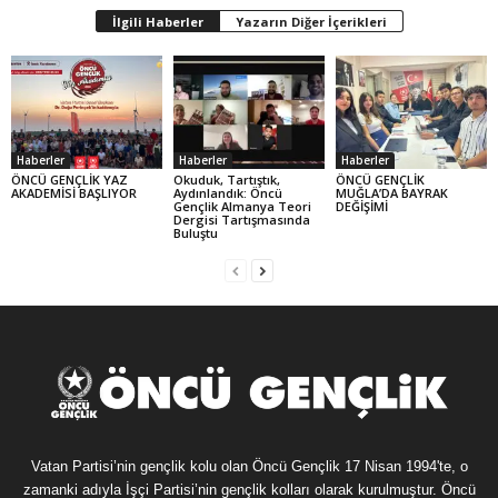
İlgili Haberler
Yazarın Diğer İçerikleri
Haberler
Haberler
Haberler
ÖNCÜ GENÇLİK YAZ
Okuduk, Tartıştık,
ÖNCÜ GENÇLİK
AKADEMİSİ BAŞLIYOR
Aydınlandık: Öncü
MUĞLA’DA BAYRAK
Gençlik Almanya Teori
DEĞİŞİMİ
Dergisi Tartışmasında
Buluştu
Vatan Partisi’nin gençlik kolu olan Öncü Gençlik 17 Nisan 1994'te, o
zamanki adıyla İşçi Partisi’nin gençlik kolları olarak kurulmuştur. Öncü