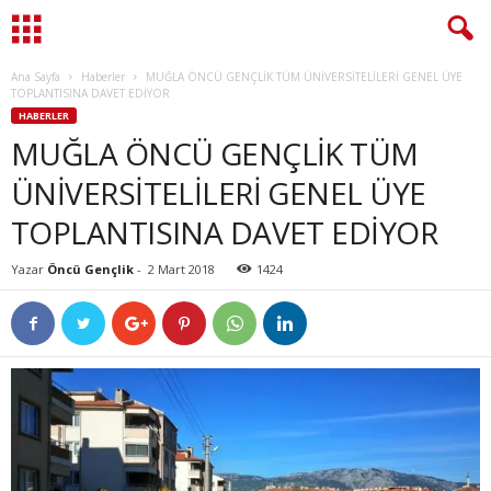
Ana Sayfa
Haberler
MUĞLA ÖNCÜ GENÇLİK TÜM ÜNİVERSİTELİLERİ GENEL ÜYE
TOPLANTISINA DAVET EDİYOR
HABERLER
MUĞLA ÖNCÜ GENÇLİK TÜM
ÜNİVERSİTELİLERİ GENEL ÜYE
TOPLANTISINA DAVET EDİYOR
Yazar
Öncü Gençlik
-
2 Mart 2018
1424