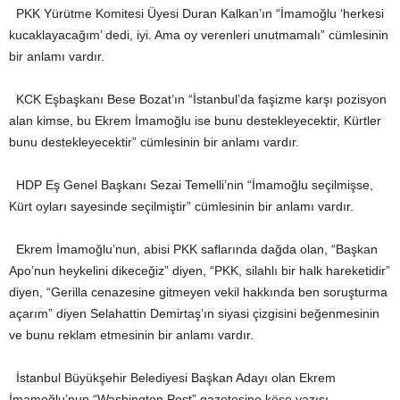
PKK Yürütme Komitesi Üyesi Duran Kalkan’ın “İmamoğlu ‘herkesi
kucaklayacağım’ dedi, iyi. Ama oy verenleri unutmamalı” cümlesinin
bir anlamı vardır.
KCK Eşbaşkanı Bese Bozat’ın “İstanbul’da faşizme karşı pozisyon
alan kimse, bu Ekrem İmamoğlu ise bunu destekleyecektir, Kürtler
bunu destekleyecektir” cümlesinin bir anlamı vardır.
HDP Eş Genel Başkanı Sezai Temelli’nin “İmamoğlu seçilmişse,
Kürt oyları sayesinde seçilmiştir” cümlesinin bir anlamı vardır.
Ekrem İmamoğlu’nun, abisi PKK saflarında dağda olan, “Başkan
Apo’nun heykelini dikeceğiz” diyen, “PKK, silahlı bir halk hareketidir”
diyen, “Gerilla cenazesine gitmeyen vekil hakkında ben soruşturma
açarım” diyen Selahattin Demirtaş’ın siyasi çizgisini beğenmesinin
ve bunu reklam etmesinin bir anlamı vardır.
İstanbul Büyükşehir Belediyesi Başkan Adayı olan Ekrem
İmamoğlu’nun “Washington Post” gazetesine köşe yazısı