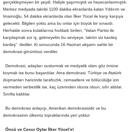
gerçekleşmeyen bir şeydi. Haliyle şaşırmıştık ve heyecanlanmıştık.
Merkez medyada takribi 1100 dakika ekranlarda kalan Yıldırım ve
İmamoğlu, 54 dakika ekranlarda olan İlker Yücel ile karşı karşıya
gelecekti. Bilgileri yoktu ama bu onlar için büyük bir sınavdı.
Herhalde sonra kulaklarına fısıldadı birileri, “Vatan Partisi ile
karşılaşmak zor iş, gelmeyelim bu seviyeye, takılın siz kardeş
kardeş” dediler. Ki sonucunda 16 Haziran akşamı sahte bir
demokrasi görüntüsü verdiler.
Demokrasi, adayları susturmak ve medyatik olanı göz önüne
koymak ise bunu başardılar. Ama demokrasi; Türkiye ve Atatürk
düşmanları haricinde tarafsızlık, cemaatlere ve bölücülüğe izin
vermeden serbestlik ise, kaç üzerinden olursa olsun, sıfır aldılar.
Sınıfta kaldılar.
Bu demokrasi anlayışı, Amerikan demokrasisidir ve bu
demokrasinin ülkemiz topraklarında yeri yoktur.
Öncü ve Cesur Oylar İlker Yücel’e!