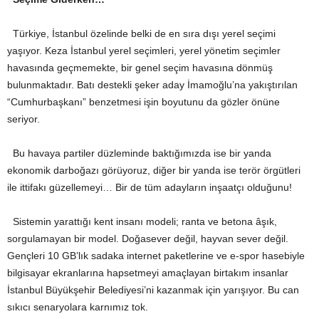
Türkiye, İstanbul özelinde belki de en sıra dışı yerel seçimi
yaşıyor. Keza İstanbul yerel seçimleri, yerel yönetim seçimler
havasında geçmemekte, bir genel seçim havasına dönmüş
bulunmaktadır. Batı destekli şeker aday İmamoğlu’na yakıştırılan
“Cumhurbaşkanı” benzetmesi işin boyutunu da gözler önüne
seriyor.
Bu havaya partiler düzleminde baktığımızda ise bir yanda
ekonomik darboğazı görüyoruz, diğer bir yanda ise terör örgütleri
ile ittifakı güzellemeyi… Bir de tüm adayların inşaatçı olduğunu!
Sistemin yarattığı kent insanı modeli; ranta ve betona âşık,
sorgulamayan bir model. Doğasever değil, hayvan sever değil.
Gençleri 10 GB’lık sadaka internet paketlerine ve e-spor hasebiyle
bilgisayar ekranlarına hapsetmeyi amaçlayan birtakım insanlar
İstanbul Büyükşehir Belediyesi’ni kazanmak için yarışıyor. Bu can
sıkıcı senaryolara karnımız tok.