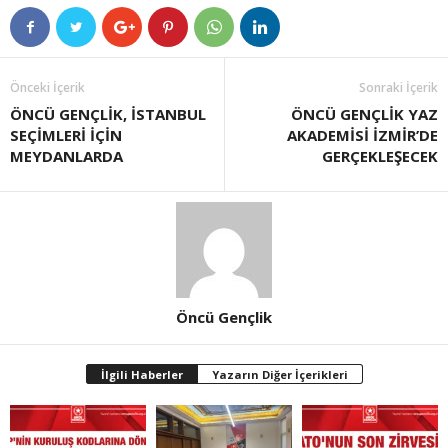
Önceki İçerik
Sonraki İçerik
ÖNCÜ GENÇLİK, İSTANBUL
ÖNCÜ GENÇLİK YAZ
SEÇİMLERİ İÇİN
AKADEMİSİ İZMİR’DE
MEYDANLARDA
GERÇEKLEŞECEK
Öncü Gençlik
İlgili Haberler
Yazarın Diğer İçerikleri