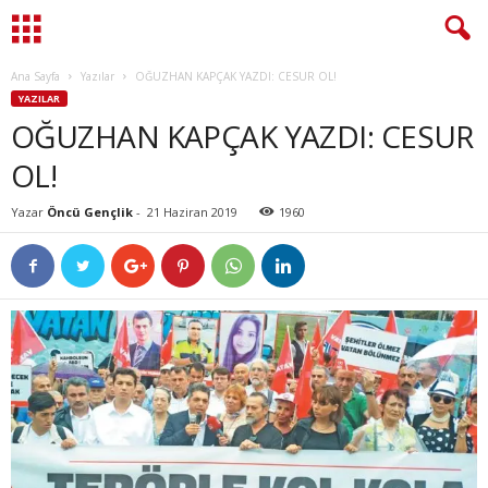
Ana Sayfa
Yazılar
OĞUZHAN KAPÇAK YAZDI: CESUR OL!
YAZILAR
OĞUZHAN KAPÇAK YAZDI: CESUR
OL!
Yazar
Öncü Gençlik
-
21 Haziran 2019
1960