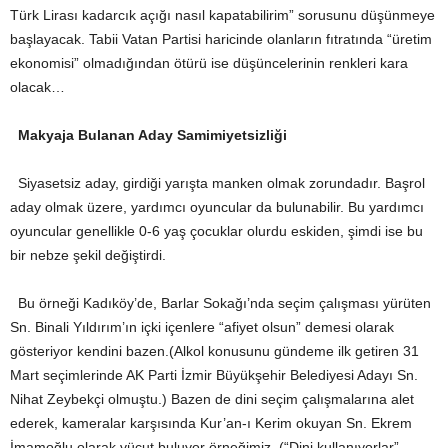
Türk Lirası kadarcık açığı nasıl kapatabilirim” sorusunu düşünmeye
başlayacak. Tabii Vatan Partisi haricinde olanların fıtratında “üretim
ekonomisi” olmadığından ötürü ise düşüncelerinin renkleri kara
olacak…
Makyaja Bulanan Aday Samimiyetsizliği
Siyasetsiz aday, girdiği yarışta manken olmak zorundadır. Başrol
aday olmak üzere, yardımcı oyuncular da bulunabilir. Bu yardımcı
oyuncular genellikle 0-6 yaş çocuklar olurdu eskiden, şimdi ise bu
bir nebze şekil değiştirdi.
Bu örneği Kadıköy’de, Barlar Sokağı’nda seçim çalışması yürüten
Sn. Binali Yıldırım’ın içki içenlere “afiyet olsun” demesi olarak
gösteriyor kendini bazen.(Alkol konusunu gündeme ilk getiren 31
Mart seçimlerinde AK Parti İzmir Büyükşehir Belediyesi Adayı Sn.
Nihat Zeybekçi olmuştu.) Bazen de dini seçim çalışmalarına alet
ederek, kameralar karşısında Kur’an-ı Kerim okuyan Sn. Ekrem
İmamoğlu olarak vücut buluyor örneğimiz. (“Dini kullanıyorlar”