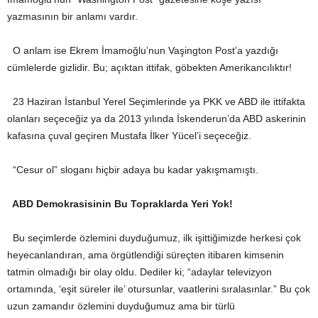
yazmasının bir anlamı vardır.
O anlam ise Ekrem İmamoğlu’nun Vaşington Post’a yazdığı
cümlelerde gizlidir. Bu; açıktan ittifak, göbekten Amerikancılıktır!
23 Haziran İstanbul Yerel Seçimlerinde ya PKK ve ABD ile ittifakta
olanları seçeceğiz ya da 2013 yılında İskenderun’da ABD askerinin
kafasına çuval geçiren Mustafa İlker Yücel’i seçeceğiz.
“Cesur ol” sloganı hiçbir adaya bu kadar yakışmamıştı.
ABD Demokrasisinin Bu Topraklarda Yeri Yok!
Bu seçimlerde özlemini duyduğumuz, ilk işittiğimizde herkesi çok
heyecanlandıran, ama örgütlendiği süreçten itibaren kimsenin
tatmin olmadığı bir olay oldu. Dediler ki; “adaylar televizyon
ortamında, ‘eşit süreler ile’ otursunlar, vaatlerini sıralasınlar.” Bu çok
uzun zamandır özlemini duyduğumuz ama bir türlü