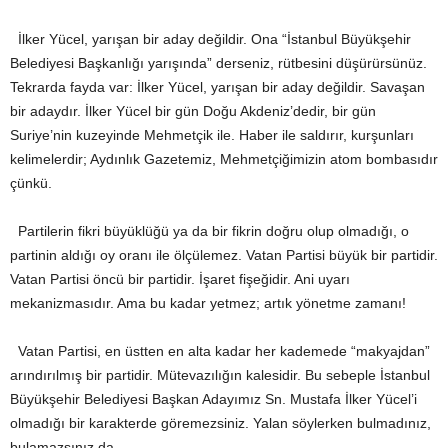
İlker Yücel, yarışan bir aday değildir. Ona “İstanbul Büyükşehir
Belediyesi Başkanlığı yarışında” derseniz, rütbesini düşürürsünüz.
Tekrarda fayda var: İlker Yücel, yarışan bir aday değildir. Savaşan
bir adaydır. İlker Yücel bir gün Doğu Akdeniz’dedir, bir gün
Suriye’nin kuzeyinde Mehmetçik ile. Haber ile saldırır, kurşunları
kelimelerdir; Aydınlık Gazetemiz, Mehmetçiğimizin atom bombasıdır
çünkü.
Partilerin fikri büyüklüğü ya da bir fikrin doğru olup olmadığı, o
partinin aldığı oy oranı ile ölçülemez. Vatan Partisi büyük bir partidir.
Vatan Partisi öncü bir partidir. İşaret fişeğidir. Ani uyarı
mekanizmasıdır. Ama bu kadar yetmez; artık yönetme zamanı!
Vatan Partisi, en üstten en alta kadar her kademede “makyajdan”
arındırılmış bir partidir. Mütevazılığın kalesidir. Bu sebeple İstanbul
Büyükşehir Belediyesi Başkan Adayımız Sn. Mustafa İlker Yücel’i
olmadığı bir karakterde göremezsiniz. Yalan söylerken bulmadınız,
bulamazsınız da.