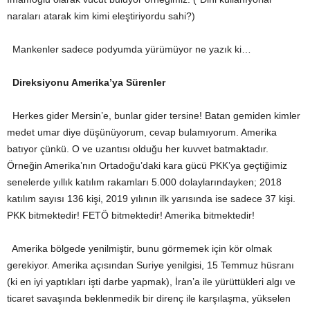
naraları atarak kim kimi eleştiriyordu sahi?)
Mankenler sadece podyumda yürümüyor ne yazık ki…
Direksiyonu Amerika’ya Sürenler
Herkes gider Mersin’e, bunlar gider tersine! Batan gemiden kimler
medet umar diye düşünüyorum, cevap bulamıyorum. Amerika
batıyor çünkü. O ve uzantısı olduğu her kuvvet batmaktadır.
Örneğin Amerika’nın Ortadoğu’daki kara gücü PKK’ya geçtiğimiz
senelerde yıllık katılım rakamları 5.000 dolaylarındayken; 2018
katılım sayısı 136 kişi, 2019 yılının ilk yarısında ise sadece 37 kişi.
PKK bitmektedir! FETÖ bitmektedir! Amerika bitmektedir!
Amerika bölgede yenilmiştir, bunu görmemek için kör olmak
gerekiyor. Amerika açısından Suriye yenilgisi, 15 Temmuz hüsranı
(ki en iyi yaptıkları işti darbe yapmak), İran’a ile yürüttükleri algı ve
ticaret savaşında beklenmedik bir direnç ile karşılaşma, yükselen