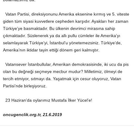
Vatan Partisi, direksiyonunu Amerika eksenine kırmış ve 5. viteste
giden tüm siyasi kuvvetlere cepheden karşıdır. Ayakları her zaman
Türkiye’ye basmaktadır. Bu ülkenin devrimci mirasına sahip
çıkmaktadır. Süslenerek ya da allı pullu cümleler ile Amerika’yı
selamlayarak Türkiye’yi, İstanbul’u yönetemezsiniz. Türkiye’de,
Amerika’nın iktidar tayin ettiği dönem geri kalmıştır.
Vatansever İstanbullular, Amerikan demokrasisinde, iki ucu da pis
olan bu değneği seçmeye mecbur mudur? Milletimiz, ölmeyi de
tercih etmiyor, sıtmayı da. Yaşatmak için cesur oluyoruz, Vatan
Partisi’nde birleşiyoruz.
23 Haziran’da oylarımız Mustafa İlker Yücel’e!
oncugenclik.org.tr, 21.6.2019