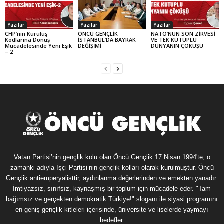
Yazılar
Yazılar
Yazılar
CHP’nin Kuruluş
ÖNCÜ GENÇLİK
NATO’NUN SON ZİRVESİ
Kodlarına Dönüş
İSTANBUL’DA BAYRAK
VE TEK KUTUPLU
Mücadelesinde Yeni Eşik
DEĞİŞİMİ
DÜNYANIN ÇÖKÜŞÜ
– 2
Vatan Partisi’nin gençlik kolu olan Öncü Gençlik 17 Nisan 1994'te, o
zamanki adıyla İşçi Partisi’nin gençlik kolları olarak kurulmuştur. Öncü
Gençlik antiemperyalisttir, aydınlanma değerlerinden ve emekten yanadır.
İmtiyazsız, sınıfsız, kaynaşmış bir toplum için mücadele eder. "Tam
bağımsız ve gerçekten demokratik Türkiye!" sloganı ile siyasi programını
en geniş gençlik kitleleri içerisinde, üniversite ve liselerde yaymayı
hedefler.