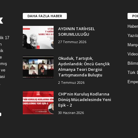
DAHA FAZLA HABER
PO
Haber
AYDININ TARİHSEL
SORUMLULUĞU
Yazıla
lik 17
27 Temmuz 2026
n
Manş
ik
Video
e
Okuduk, Tartıştık,
Aydınlandık: Öncü Gençlik
Bilim
şmış
Almanya Teori Dergisi
 ve
Türk 
Tartışmasında Buluştu
asi
Empe
2 Temmuz 2026
,
CHP’nin Kuruluş Kodlarına
Dönüş Mücadelesinde Yeni
Eşik – 2
30 Haziran 2026