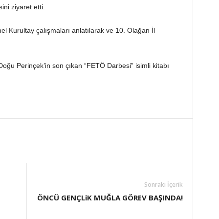
i ziyaret etti.
el Kurultay çalışmaları anlatılarak ve 10. Olağan İl
u Perinçek’in son çıkan “FETÖ Darbesi” isimli kitabı
Sonraki İçerik
ÖNCÜ GENÇLiK MUĞLA GÖREV BAŞINDA!