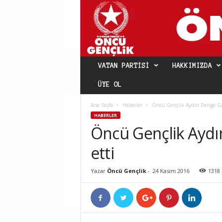
VATAN PARTISI
HAKKIMIZDA
ÜYE OL
Ana Sayfa
Haberler
Öncü Gençlik Aydın Denge Gaz
HABERLER
Öncü Gençlik Aydın
etti
Yazar
Öncü Gençlik
-
24 Kasım 2016
1318