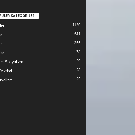
PÜLER KATEGORİLER
1120
ler
611
r
255
et
78
lar
29
sel Sosyalizm
28
Devrimi
25
ryalizm