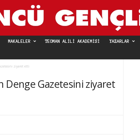
MAKALELER
TEOMAN ALILI AKADEMISI
YAZARLAR
etesini ziyaret etti
 Denge Gazetesini ziyaret