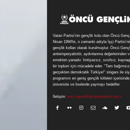
Vatan Partisi’nin gençlik kolu olan Öncü Genç
Nisan 1994'te, o zamanki adıyla İşçi Partisi’ni
gençlik kolları olarak kurulmuştur. Öncü Gençl
antiemperyalisttir, aydınlanma değerlerinden v
emekten yanadır. İmtiyazsız, sınıfsız, kayna
bir toplum için mücadele eder. "Tam bağımsız
gerçekten demokratik Türkiye!" sloganı ile siy
programını en geniş gençlik kitleleri içerisinde
üniversite ve liselerde yaymayı hedefler.
İletişim:
oncu.genclik@vatanpartisi.org.tr