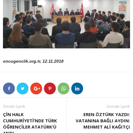
oncugenclik.org.tr, 12.11.2018
Önceki İçerik
Sonraki İçerik
ÇİN HALK
EREN ÖZTÜRK YAZDI:
CUMHURİYETİ’NDE TÜRK
VATANINA BAĞLI AYDIN:
ÖĞRENCİLER ATATÜRK’Ü
MEHMET ALİ KAĞITÇI