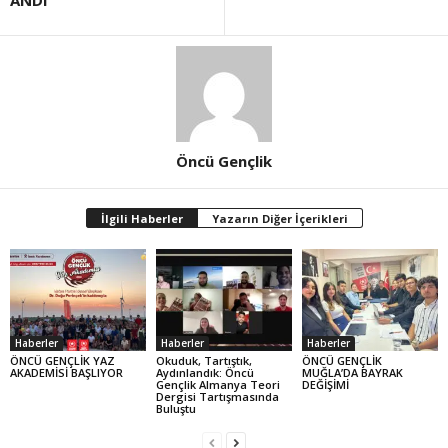
ANDI
Öncü Gençlik
İlgili Haberler
Yazarın Diğer İçerikleri
Haberler
Haberler
Haberler
ÖNCÜ GENÇLİK YAZ
Okuduk, Tartıştık,
ÖNCÜ GENÇLİK
AKADEMİSİ BAŞLIYOR
Aydınlandık: Öncü
MUĞLA’DA BAYRAK
Gençlik Almanya Teori
DEĞİŞİMİ
Dergisi Tartışmasında
Buluştu