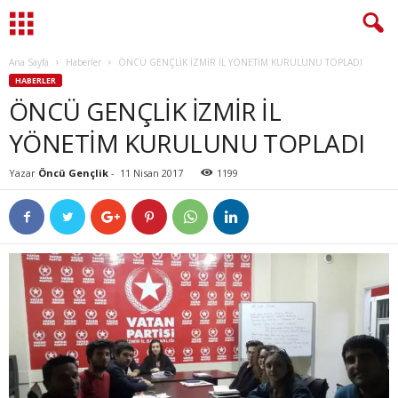
Ana Sayfa
Haberler
ÖNCÜ GENÇLİK İZMİR İL YÖNETİM KURULUNU TOPLADI
HABERLER
ÖNCÜ GENÇLİK İZMİR İL
YÖNETİM KURULUNU TOPLADI
Yazar
Öncü Gençlik
-
11 Nisan 2017
1199