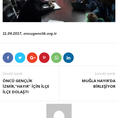
11.04.2017, oncugenclik.org.tr
Önceki İçerik
Sonraki İçerik
ÖNCÜ GENÇLİK
MUĞLA HAYIR’DA
İZMİR,”HAYIR” İÇİN İLÇE
BİRLEŞİYOR
İLÇE DOLAŞTI