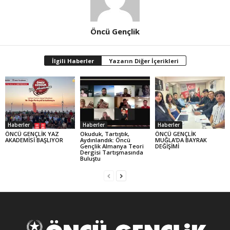
Öncü Gençlik
İlgili Haberler
Yazarın Diğer İçerikleri
Haberler
Haberler
Haberler
ÖNCÜ GENÇLİK YAZ
Okuduk, Tartıştık,
ÖNCÜ GENÇLİK
AKADEMİSİ BAŞLIYOR
Aydınlandık: Öncü
MUĞLA’DA BAYRAK
Gençlik Almanya Teori
DEĞİŞİMİ
Dergisi Tartışmasında
Buluştu