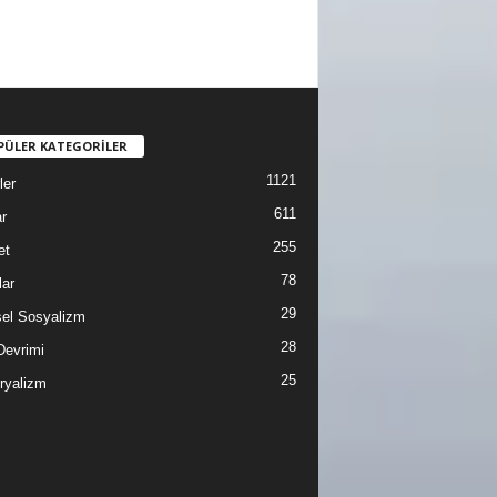
PÜLER KATEGORİLER
1121
ler
611
r
255
et
78
lar
29
sel Sosyalizm
28
Devrimi
25
ryalizm