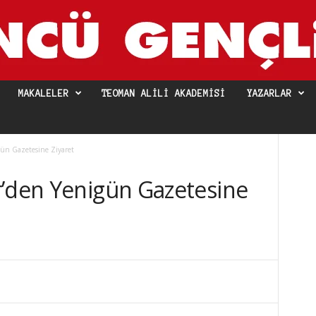
MAKALELER
TEOMAN ALILI AKADEMISI
YAZARLAR
ün Gazetesine Ziyaret
r’den Yenigün Gazetesine