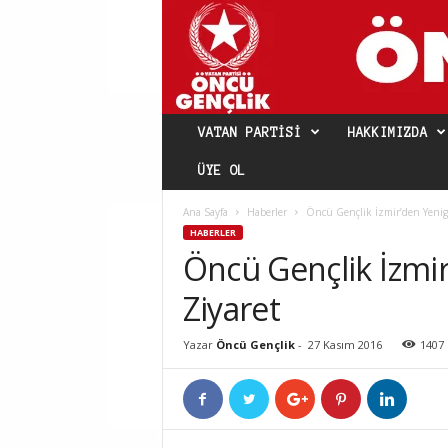
VATAN PARTISI
HAKKIMIZDA
ÜYE OL
Ana Sayfa
Haberler
Öncü Gençlik İzmir’den Yenig
HABERLER
Öncü Gençlik İzmi
Ziyaret
Yazar
Öncü Gençlik
-
27 Kasım 2016
1407