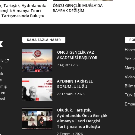
 Tartıştık, Aydınlandık:
ÖNCÜ GENÇLİK MUĞLA’DA
ençlik Almanya Teori
BAYRAK DEĞİŞİMİ
i Tartışmasında Buluştu
DAHA FAZLA HABER
PO
Haber
ÖNCÜ GENÇLİK YAZ
AKADEMİSİ BAŞLIYOR
Yazıla
lik 17
7 Ağustos 2026
n
Manş
ik
Video
e
AYDININ TARİHSEL
SORUMLULUĞU
Bilim
şmış
 ve
27 Temmuz 2026
Türk 
asi
Empe
,
Okuduk, Tartıştık,
Aydınlandık: Öncü Gençlik
Almanya Teori Dergisi
Tartışmasında Buluştu
2 Temmuz 2026