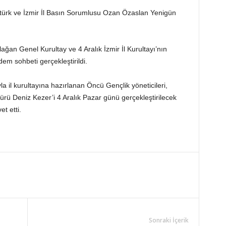
türk ve İzmir İl Basın Sorumlusu Ozan Özaslan Yenigün
ağan Genel Kurultay ve 4 Aralık İzmir İl Kurultayı’nın
dem sohbeti gerçekleştirildi.
la il kurultayına hazırlanan Öncü Gençlik yöneticileri,
rü Deniz Kezer’i 4 Aralık Pazar günü gerçekleştirilecek
t etti.
Sonraki İçerik