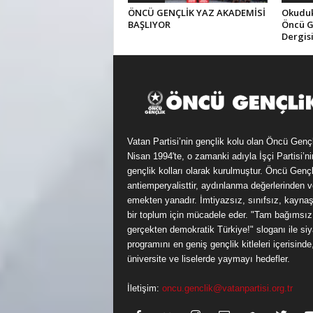
ÖNCÜ GENÇLİK YAZ AKADEMİSİ
Okuduk,
BAŞLIYOR
Öncü G
Dergis
Vatan Partisi’nin gençlik kolu olan Öncü Genç
Nisan 1994'te, o zamanki adıyla İşçi Partisi’ni
gençlik kolları olarak kurulmuştur. Öncü Gençl
antiemperyalisttir, aydınlanma değerlerinden v
emekten yanadır. İmtiyazsız, sınıfsız, kayna
bir toplum için mücadele eder. "Tam bağımsız
gerçekten demokratik Türkiye!" sloganı ile siy
programını en geniş gençlik kitleleri içerisinde
üniversite ve liselerde yaymayı hedefler.
İletişim:
oncu.genclik@vatanpartisi.org.tr