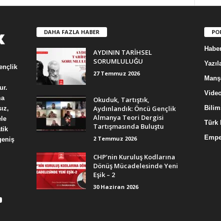
DAHA FAZLA HABER
PO
Haber
AYDININ TARİHSEL
SORUMLULUĞU
Yazıl
ençlik
27 Temmuz 2026
Manş
ur.
Video
ma
Okuduk, Tartıştık,
Aydınlandık: Öncü Gençlik
Bilim
ız,
Almanya Teori Dergisi
le
Türk 
Tartışmasında Buluştu
tik
Empe
2 Temmuz 2026
geniş
CHP’nin Kuruluş Kodlarına
Dönüş Mücadelesinde Yeni
Eşik – 2
30 Haziran 2026