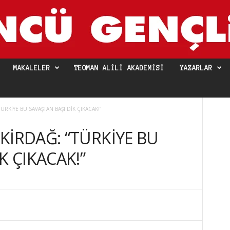
MAKALELER
TEOMAN ALILI AKADEMISI
YAZARLAR
RKİYE BU SAVAŞTAN BAŞI DİK ÇIKACAK!”
KİRDAĞ: “TÜRKİYE BU
K ÇIKACAK!”