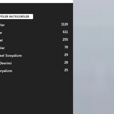
PÜLER KATEGORİLER
1120
ler
611
ar
255
et
78
lar
29
sel Sosyalizm
28
Devrimi
25
ryalizm