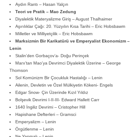
Aydın Rantı – Hasan Yalçın
Teori ve Pratik – Mao Zedung
Diyalektik Materyalizme Giriş – August Thalhaimer
Aşırılıklar Çağı: 20. Yüzyılın Kısa Tarihi – Eric Hobsbawm
Milletler ve Milliyetçilik – Eric Hobsbawm
Marksizmin Bir Karikatürü ve Emperyalist Ekonomizm –
Lenin
Stalin’den Gorbaçov’a- Doğu Perinçek
Marx’tan Mao’ya Devrimci Diyalektik Üzerine – George
Thomson
Sol Komünizm Bir Çocukluk Hastalığı – Lenin
Ailenin, Devletin ve Özel Mülkiyetin Kökeni- Engels
Edgar Snow- Çin Üzerinde Kızıl Yıldız
Bolşevik Devrimi I-II-III- Edward Hallett Carr
1640 İngiliz Devrimi – Cristopher Hill
Hapishane Defterleri – Gramsci
Emperyalizm – Lenin
Örgütlenme – Lenin
Ne Yapmalı – Lenin