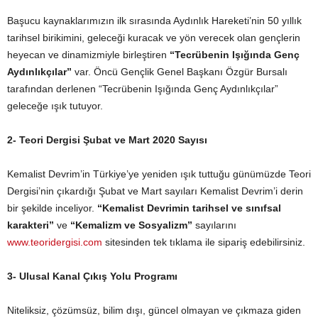
Başucu kaynaklarımızın ilk sırasında Aydınlık Hareketi’nin 50 yıllık
tarihsel birikimini, geleceği kuracak ve yön verecek olan gençlerin
heyecan ve dinamizmiyle birleştiren
“Tecrübenin Işığında Genç
Aydınlıkçılar”
var. Öncü Gençlik Genel Başkanı Özgür Bursalı
tarafından derlenen “Tecrübenin Işığında Genç Aydınlıkçılar”
geleceğe ışık tutuyor.
2- Teori Dergisi Şubat ve Mart 2020 Sayısı
Kemalist Devrim’in Türkiye’ye yeniden ışık tuttuğu günümüzde Teori
Dergisi’nin çıkardığı Şubat ve Mart sayıları Kemalist Devrim’i derin
bir şekilde inceliyor.
“Kemalist Devrimin tarihsel ve sınıfsal
karakteri”
ve
“Kemalizm ve Sosyalizm”
sayılarını
www.teoridergisi.com
sitesinden tek tıklama ile sipariş edebilirsiniz.
3- Ulusal Kanal Çıkış Yolu Programı
Niteliksiz, çözümsüz, bilim dışı, güncel olmayan ve çıkmaza giden