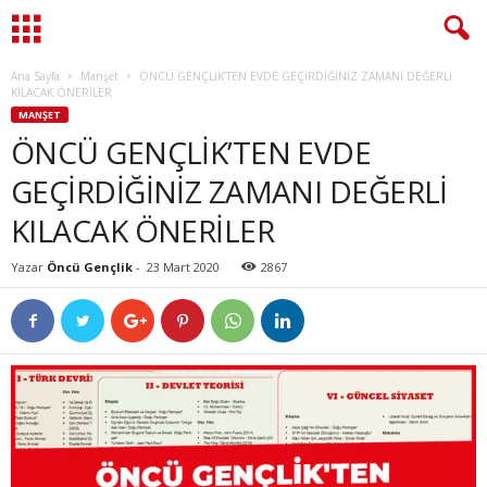
Ana Sayfa
Manşet
ÖNCÜ GENÇLİK’TEN EVDE GEÇİRDİĞİNİZ ZAMANI DEĞERLİ
KILACAK ÖNERİLER
MANŞET
ÖNCÜ GENÇLİK’TEN EVDE
GEÇİRDİĞİNİZ ZAMANI DEĞERLİ
KILACAK ÖNERİLER
Yazar
Öncü Gençlik
-
23 Mart 2020
2867