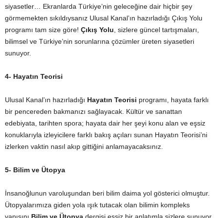
siyasetler… Ekranlarda Türkiye’nin geleceğine dair hiçbir şey
görmemekten sıkıldıysanız Ulusal Kanal’ın hazırladığı Çıkış Yolu
programı tam size göre!
Çıkış Yolu
, sizlere güncel tartışmaları,
bilimsel ve Türkiye’nin sorunlarına çözümler üreten siyasetleri
sunuyor.
4- Hayatın Teorisi
Ulusal Kanal’ın hazırladığı
Hayatın Teorisi
programı, hayata farklı
bir pencereden bakmanızı sağlayacak. Kültür ve sanattan
edebiyata, tarihten spora; hayata dair her şeyi konu alan ve eşsiz
konuklarıyla izleyicilere farklı bakış açıları sunan Hayatın Teorisi’ni
izlerken vaktin nasıl akıp gittiğini anlamayacaksınız.
5- Bilim ve Ütopya
İnsanoğlunun varoluşundan beri bilim daima yol gösterici olmuştur.
Ütopyalarımıza giden yola ışık tutacak olan bilimin kompleks
yapısını
Bilim ve Ütopya
dergisi eşsiz bir anlatımla sizlere sunuyor.