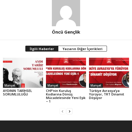
Öncü Gençlik
İlgili Haberler
Yazarın Diğer İçerikleri
Manşet
Manşet
Manşet
AYDININ TARİHSEL
CHP’nin Kuruluş
Türkiye Avrasya’ya
SORUMLULUĞU
Kodlarına Dönüş
Yürüyor, TRT Dinamit
Mücadelesinde Yeni Eşik
Döşüyor
– 1