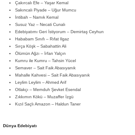
Çakırcalı Efe – Yaşar Kemal
Sakıncalı Piyade – Uğur Mumcu
İntibah – Namık Kemal
Susuz Yaz – Necati Cunalı
Edebiyatımı Geri İstiyorum – Demirtaş Ceyhun
Hababam Sınıfı – Rıfat Ilgaz
Sırça Köşk – Sabahattin Ali
Ölümün Ağzı – İrfan Yalçın
Kumru ile Kumru – Tahsin Yücel
Semaver – Sait Faik Abasıyanık
Mahalle Kahvesi – Sait Faik Abasıyanık
Leylim Leylim – Ahmed Arif
Otlakçı – Memduh Şevket Esendal
Zıkkımın Kökü – Muzaffer İzgü
Kızıl Saçlı Amazon – Haldun Taner
Dünya Edebiyatı