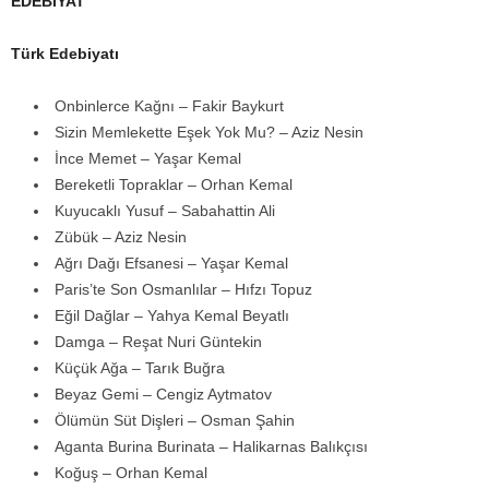
EDEBİYAT
Türk Edebiyatı
Onbinlerce Kağnı – Fakir Baykurt
Sizin Memlekette Eşek Yok Mu? – Aziz Nesin
İnce Memet – Yaşar Kemal
Bereketli Topraklar – Orhan Kemal
Kuyucaklı Yusuf – Sabahattin Ali
Zübük – Aziz Nesin
Ağrı Dağı Efsanesi – Yaşar Kemal
Paris’te Son Osmanlılar – Hıfzı Topuz
Eğil Dağlar – Yahya Kemal Beyatlı
Damga – Reşat Nuri Güntekin
Küçük Ağa – Tarık Buğra
Beyaz Gemi – Cengiz Aytmatov
Ölümün Süt Dişleri – Osman Şahin
Aganta Burina Burinata – Halikarnas Balıkçısı
Koğuş – Orhan Kemal