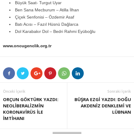
Büyük Saat- Turgut Uyar
Ben Sana Mecburum – Atilla İlhan
Çiçek Senfonisi – Özdemir Asaf
Batı Acısı – Fazıl Hüsnü Dağlarca
Dol Karabakır Dol – Bedri Rahmi Eyüboğlu
www.oncugenclik.org.tr
Önceki İçerik
Sonraki İçerik
ORÇUN GÖKTÜRK YAZDI:
BÜŞRA EZGİ YAZDI: DOĞU
NEOLİBERALİZMİN
AKDENİZ DENKLEMİ VE
KORONAVİRÜS İLE
LÜBNAN
İMTİHANI