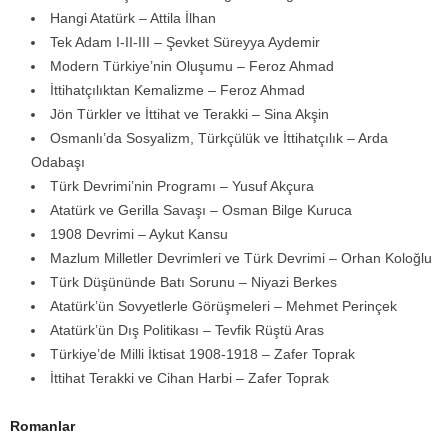
Hangi Atatürk – Attila İlhan
Tek Adam I-II-III – Şevket Süreyya Aydemir
Modern Türkiye’nin Oluşumu – Feroz Ahmad
İttihatçılıktan Kemalizme – Feroz Ahmad
Jön Türkler ve İttihat ve Terakki – Sina Akşin
Osmanlı’da Sosyalizm, Türkçülük ve İttihatçılık – Arda
Odabaşı
Türk Devrimi’nin Programı – Yusuf Akçura
Atatürk ve Gerilla Savaşı – Osman Bilge Kuruca
1908 Devrimi – Aykut Kansu
Mazlum Milletler Devrimleri ve Türk Devrimi – Orhan Koloğlu
Türk Düşününde Batı Sorunu – Niyazi Berkes
Atatürk’ün Sovyetlerle Görüşmeleri – Mehmet Perinçek
Atatürk’ün Dış Politikası – Tevfik Rüştü Aras
Türkiye’de Milli İktisat 1908-1918 – Zafer Toprak
İttihat Terakki ve Cihan Harbi – Zafer Toprak
Romanlar