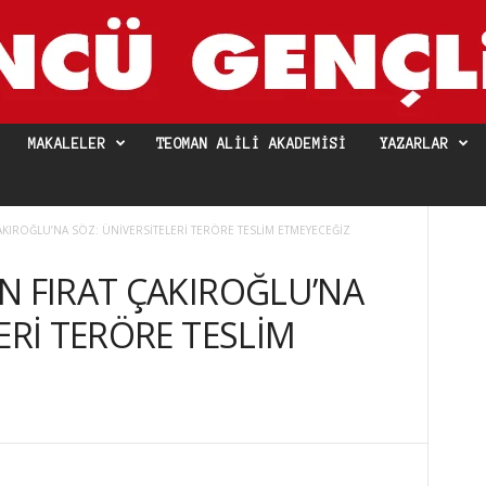
MAKALELER
TEOMAN ALILI AKADEMISI
YAZARLAR
AKIROĞLU’NA SÖZ: ÜNİVERSİTELERİ TERÖRE TESLİM ETMEYECEĞİZ
N FIRAT ÇAKIROĞLU’NA
ERİ TERÖRE TESLİM