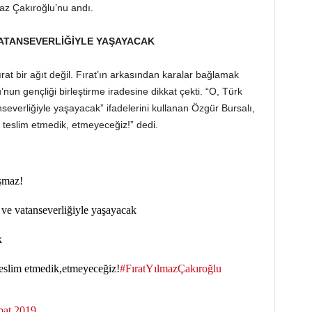
maz Çakıroğlu’nu andı.
VATANSEVERLİĞİYLE YAŞAYACAK
at bir ağıt değil. Fırat’ın arkasından karalar bağlamak
nun gençliği birleştirme iradesine dikkat çekti. “O, Türk
nseverliğiyle yaşayacak” ifadelerini kullanan Özgür Bursalı,
e teslim etmedik, etmeyeceğiz!” dedi.
ışmaz!
 ve vatanseverliğiyle yaşayacak
k
 teslim etmedik,etmeyeceğiz!
#FıratYılmazÇakıroğlu
bat 2019