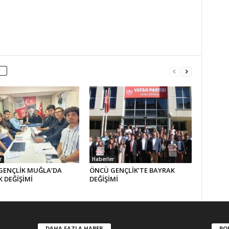
r
Haberler
GENÇLİK MUĞLA’DA
ÖNCÜ GENÇLİK’TE BAYRAK
 DEĞİŞİMİ
DEĞİŞİMİ
DAHA FAZLA HABER
PO