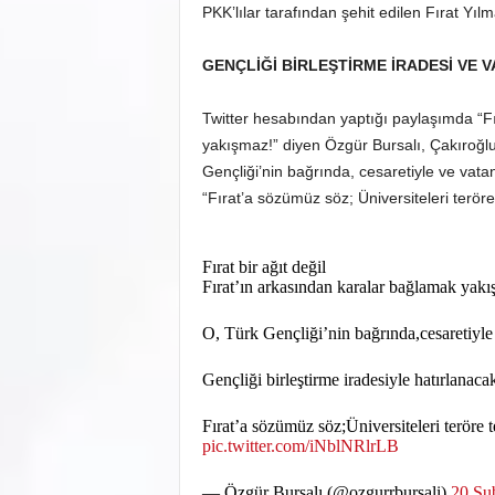
PKK’lılar tarafından şehit edilen Fırat Yıl
GENÇLİĞİ BİRLEŞTİRME İRADESİ VE 
Twitter hesabından yaptığı paylaşımda “Fır
yakışmaz!” diyen Özgür Bursalı, Çakıroğlu’
Gençliği’nin bağrında, cesaretiyle ve vata
“Fırat’a sözümüz söz; Üniversiteleri terör
Fırat bir ağıt değil
Fırat’ın arkasından karalar bağlamak yak
O, Türk Gençliği’nin bağrında,cesaretiyle
Gençliği birleştirme iradesiyle hatırlanaca
Fırat’a sözümüz söz;Üniversiteleri teröre
pic.twitter.com/iNblNRlrLB
— Özgür Bursalı (@ozgurrbursali)
20 Şu