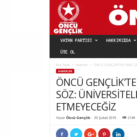
VATAN PARTISI
HAKKIMIZDA
ÜYE OL
Ana Sayfa
Haberler
ÖNCÜ GENÇLİK’TEN FIRAT Ç
HABERLER
ÖNCÜ GENÇLİK’TE
SÖZ: ÜNİVERSİTEL
ETMEYECEĞİZ
Yazar
Öncü Gençlik
-
20 Şubat 2019
2149