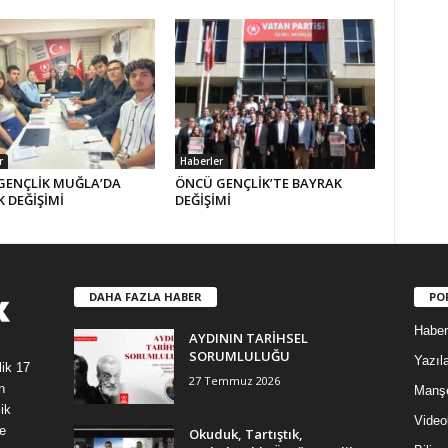
r
Haberler
GENÇLİK MUĞLA’DA
ÖNCÜ GENÇLİK’TE BAYRAK
 DEĞİŞİMİ
DEĞİŞİMİ
DAHA FAZLA HABER
PO
Haber
AYDININ TARİHSEL
SORUMLULUĞU
Yazıla
lik 17
27 Temmuz 2026
n
Manş
ik
Video
e
Okuduk, Tartıştık,