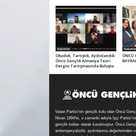
Haberler
Haberle
Okuduk, Tartıştık, Aydınlandık:
ÖNCÜ 
Öncü Gençlik Almanya Teori
BAYRAK
Dergisi Tartışmasında Buluştu
Vatan Partisi’nin gençlik kolu olan Öncü Genç
Nisan 1994'te, o zamanki adıyla İşçi Partisi’ni
gençlik kolları olarak kurulmuştur. Öncü Gençl
antiemperyalisttir, aydınlanma değerlerinden v