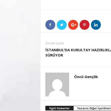
Önceki İçerik
İSTANBUL’DA KURULTAY HAZIRLIKL
SÜRÜYOR
Öncü Gençlik
İlgili Haberler
Yazarın Diğer İçerikleri