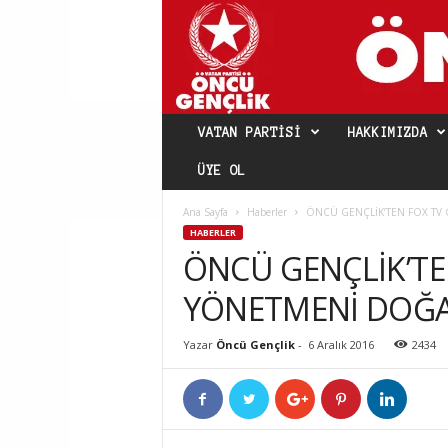
VATAN PARTISI
HAKKIMIZDA
ÜYE OL
Ana Sayfa
Haberler
ÖNCÜ GENÇLİK’TEN FOX TV 
HABERLER
ÖNCÜ GENÇLİK’TE
YÖNETMENİ DOĞA
Yazar
Öncü Gençlik
-
6 Aralık 2016
2434