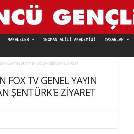
MAKALELER
TEOMAN ALILI AKADEMISI
YAZARLAR
GENEL YAYIN YÖNETMENİ DOĞAN ŞENTÜRK’E ZİYARET
N FOX TV GENEL YAYIN
N ŞENTÜRK’E ZİYARET