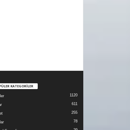
PÜLER KATEGORİLER
1120
ler
611
r
255
et
78
lar
29