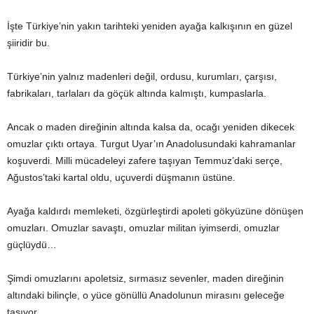
İşte Türkiye’nin yakın tarihteki yeniden ayağa kalkışının en güzel
şiiridir bu.
Türkiye’nin yalnız madenleri değil, ordusu, kurumları, çarşısı,
fabrikaları, tarlaları da göçük altında kalmıştı, kumpaslarla.
Ancak o maden direğinin altında kalsa da, ocağı yeniden dikecek
omuzlar çıktı ortaya. Turgut Uyar’ın Anadolusundaki kahramanlar
koşuverdi. Milli mücadeleyi zafere taşıyan Temmuz’daki serçe,
Ağustos’taki kartal oldu, uçuverdi düşmanın üstüne.
Ayağa kaldırdı memleketi, özgürleştirdi apoleti gökyüzüne dönüşen
omuzları. Omuzlar savaştı, omuzlar militan iyimserdi, omuzlar
güçlüydü…
Şimdi omuzlarını apoletsiz, sırmasız sevenler, maden direğinin
altındaki bilinçle, o yüce gönüllü Anadolunun mirasını geleceğe
taşıyor.