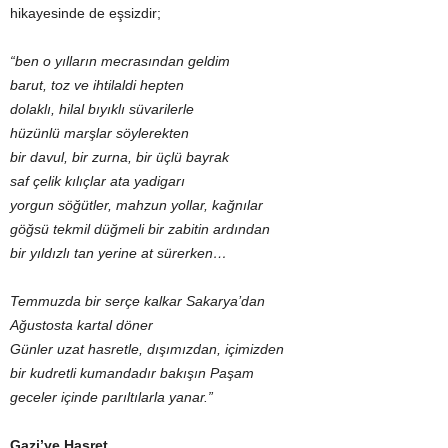
hikayesinde de eşsizdir;
“ben o yılların mecrasından geldim
barut, toz ve ihtilaldi hepten
dolaklı, hilal bıyıklı süvarilerle
hüzünlü marşlar söylerekten
bir davul, bir zurna, bir üçlü bayrak
saf çelik kılıçlar ata yadigarı
yorgun söğütler, mahzun yollar, kağnılar
göğsü tekmil düğmeli bir zabitin ardından
bir yıldızlı tan yerine at sürerken…
Temmuzda bir serçe kalkar Sakarya’dan
Ağustosta kartal döner
Günler uzat hasretle, dışımızdan, içimizden
bir kudretli kumandadır bakışın Paşam
geceler içinde parıltılarla yanar.”
Gazi’ye Hasret