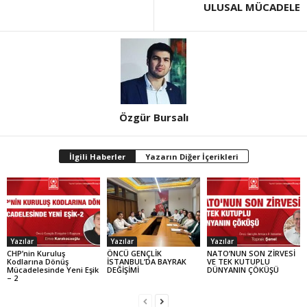
ULUSAL MÜCADELE
Özgür Bursalı
İlgili Haberler
Yazarın Diğer İçerikleri
Yazılar
Yazılar
Yazılar
CHP’nin Kuruluş
ÖNCÜ GENÇLİK
NATO’NUN SON ZİRVESİ
Kodlarına Dönüş
İSTANBUL’DA BAYRAK
VE TEK KUTUPLU
Mücadelesinde Yeni Eşik
DEĞİŞİMİ
DÜNYANIN ÇÖKÜŞÜ
– 2