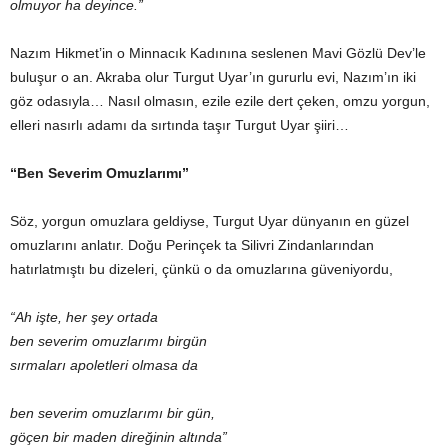
olmuyor ha deyince.”
Nazım Hikmet’in o Minnacık Kadınına seslenen Mavi Gözlü Dev’le
buluşur o an. Akraba olur Turgut Uyar’ın gururlu evi, Nazım’ın iki
göz odasıyla… Nasıl olmasın, ezile ezile dert çeken, omzu yorgun,
elleri nasırlı adamı da sırtında taşır Turgut Uyar şiiri…
“Ben Severim Omuzlarımı”
Söz, yorgun omuzlara geldiyse, Turgut Uyar dünyanın en güzel
omuzlarını anlatır. Doğu Perinçek ta Silivri Zindanlarından
hatırlatmıştı bu dizeleri, çünkü o da omuzlarına güveniyordu,
“Ah işte, her şey ortada
ben severim omuzlarımı birgün
sırmaları apoletleri olmasa da
ben severim omuzlarımı bir gün,
göçen bir maden direğinin altında”