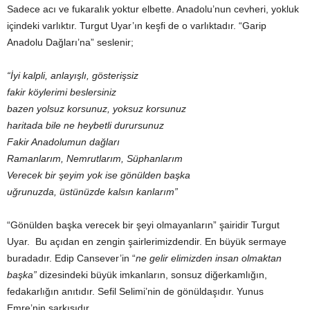
Sadece acı ve fukaralık yoktur elbette. Anadolu’nun cevheri, yokluk
içindeki varlıktır. Turgut Uyar’ın keşfi de o varlıktadır. “Garip
Anadolu Dağları’na” seslenir;
“İyi kalpli, anlayışlı, gösterişsiz
fakir köylerimi beslersiniz
bazen yolsuz korsunuz, yoksuz korsunuz
haritada bile ne heybetli durursunuz
Fakir Anadolumun dağları
Ramanlarım, Nemrutlarım, Süphanlarım
Verecek bir şeyim yok ise gönülden başka
uğrunuzda, üstünüzde kalsın kanlarım”
“Gönülden başka verecek bir şeyi olmayanların” şairidir Turgut
Uyar. Bu açıdan en zengin şairlerimizdendir. En büyük sermaye
buradadır. Edip Cansever’in “
ne gelir elimizden insan olmaktan
başka”
dizesindeki büyük imkanların, sonsuz diğerkamlığın,
fedakarlığın anıtıdır. Sefil Selimi’nin de gönüldaşıdır. Yunus
Emre’nin şarkısıdır.