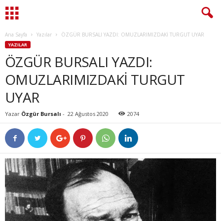
Ana Sayfa
Yazılar
ÖZGÜR BURSALI YAZDI: OMUZLARIMIZDAKİ TURGUT UYAR
YAZILAR
ÖZGÜR BURSALI YAZDI:
OMUZLARIMIZDAKİ TURGUT
UYAR
Yazar
Özgür Bursalı
-
22 Ağustos 2020
2074