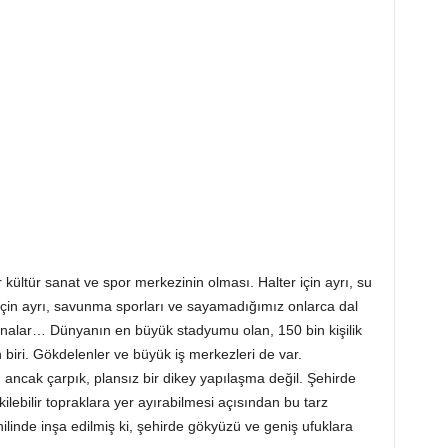
 kültür sanat ve spor merkezinin olması. Halter için ayrı, su
tro için ayrı, savunma sporları ve sayamadığımız onlarca dal
 binalar… Dünyanın en büyük stadyumu olan, 150 bin kişilik
iri. Gökdelenler ve büyük iş merkezleri de var.
ancak çarpık, plansız bir dikey yapılaşma değil. Şehirde
ilebilir topraklara yer ayırabilmesi açısından bu tarz
linde inşa edilmiş ki, şehirde gökyüzü ve geniş ufuklara