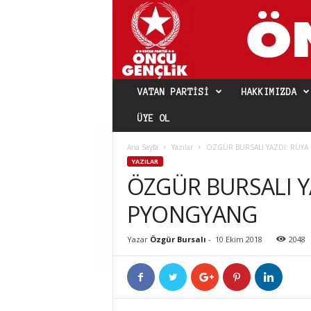
VATAN PARTISI
HAKKIMIZDA
ÜYE OL
Ana Sayfa
Yazılar
ÖZGÜR BURSALI YAZDI: RÜYA
YAZILAR
ÖZGÜR BURSALI Y
PYONGYANG
Yazar
Özgür Bursalı
-
10 Ekim 2018
2048