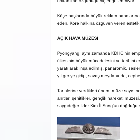
bakabilme özgürlüğü hiç engellenmiyor.
Köşe başlarında büyük reklam panolarına 
eden, Kore halkına özgüven veren estetik 
AÇIK HAVA MÜZESİ
Pyongyang, aynı zamanda KDHC’nin empery
ülkesinin büyük mücadelesini ve tarihini e
yaratılarak inşa edilmiş, panaromik, sesle
yıl geriye gidip, savaş meydanında, ceph
Tarihlerine verdikleri önem, müze sayısın
anıtlar, şehitlikler, gençlik hareketi müzes
saygıdeğer lider Kim İl Sung’un doğduğu