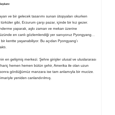
Başkanı
layan ve bir gelecek tasarımı sunan ütopyaları okurken
ürküler gibi, Erzurum çarşı pazar, içinde bir kız gezer.
gönderme yaparak, aşkı zaman ve mekan üzerine
yüzünde en canlı gözlemlendiği yer sanıyoruz Pyongyang…
bir kentte yaşanabiliyor. Bu açıdan Pyongyang’ı
ktı.
 en gelişmiş merkezi. Şehre girişler ulusal ve uluslararası
na hariç hemen hemen bütün şehir, Amerika ile olan uzun
yıl sonra gördüğümüz manzara ise tam anlamıyla bir mucize.
 mimariyle yeniden canlandırılmış.