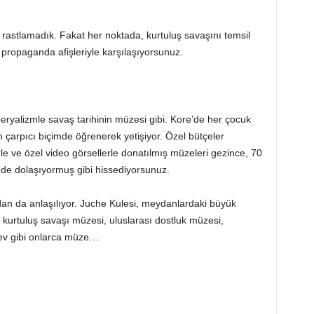
rastlamadık. Fakat her noktada, kurtuluş savaşını temsil
propaganda afişleriyle karşılaşıyorsunuz.
alizmle savaş tarihinin müzesi gibi. Kore’de her çocuk
n çarpıcı biçimde öğrenerek yetişiyor. Özel bütçeler
rle ve özel video görsellerle donatılmış müzeleri gezince, 70
ede dolaşıyormuş gibi hissediyorsunuz.
dan da anlaşılıyor. Juche Kulesi, meydanlardaki büyük
i, kurtuluş savaşı müzesi, uluslarası dostluk müzesi,
 ev gibi onlarca müze…