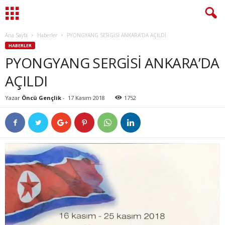
Ana Sayfa
Haberler
PYONGYANG SERGİSİ ANKARA’DA AÇILDI
HABERLER
PYONGYANG SERGİSİ ANKARA’DA
AÇILDI
Yazar
Öncü Gençlik
-
17 Kasım 2018
1752