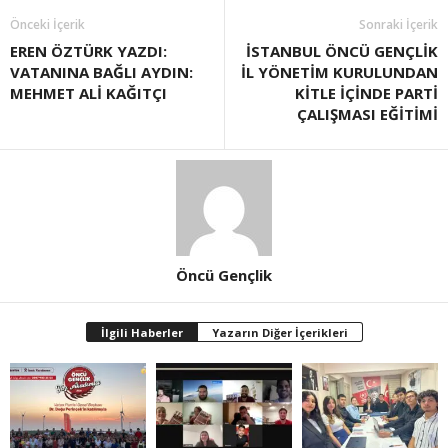
Önceki İçerik
Sonraki İçerik
EREN ÖZTÜRK YAZDI:
İSTANBUL ÖNCÜ GENÇLİK
VATANINA BAĞLI AYDIN:
İL YÖNETİM KURULUNDAN
MEHMET ALİ KAĞITÇI
KİTLE İÇİNDE PARTİ
ÇALIŞMASI EĞİTİMİ
Öncü Gençlik
İlgili Haberler
Yazarın Diğer İçerikleri