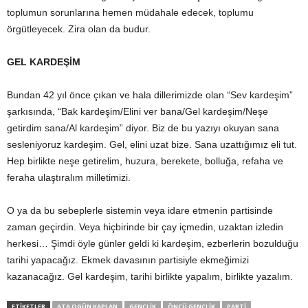
toplumun sorunlarına hemen müdahale edecek, toplumu
örgütleyecek. Zira olan da budur.
GEL KARDEŞİM
Bundan 42 yıl önce çıkan ve hala dillerimizde olan “Sev kardeşim”
şarkısında, “Bak kardeşim/Elini ver bana/Gel kardeşim/Neşe
getirdim sana/Al kardeşim” diyor. Biz de bu yazıyı okuyan sana
sesleniyoruz kardeşim. Gel, elini uzat bize. Sana uzattığımız eli tut.
Hep birlikte neşe getirelim, huzura, berekete, bolluğa, refaha ve
feraha ulaştıralım milletimizi.
O ya da bu sebeplerle sistemin veya idare etmenin partisinde
zaman geçirdin. Veya hiçbirinde bir çay içmedin, uzaktan izledin
herkesi… Şimdi öyle günler geldi ki kardeşim, ezberlerin bozulduğu
tarihi yapacağız. Ekmek davasının partisiyle ekmeğimizi
kazanacağız. Gel kardeşim, tarihi birlikte yapalım, birlikte yazalım.
ETIKETLER
ATA OGÜN KAPLAN
GENÇLIK
ÖNCÜ GENÇLIK
PARTI