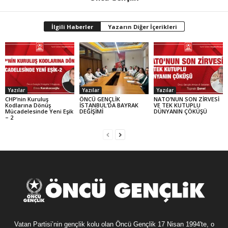
İlgili Haberler
Yazarın Diğer İçerikleri
Yazılar
Yazılar
Yazılar
CHP’nin Kuruluş
ÖNCÜ GENÇLİK
NATO’NUN SON ZİRVESİ
Kodlarına Dönüş
İSTANBUL’DA BAYRAK
VE TEK KUTUPLU
Mücadelesinde Yeni Eşik
DEĞİŞİMİ
DÜNYANIN ÇÖKÜŞÜ
– 2
Vatan Partisi’nin gençlik kolu olan Öncü Gençlik 17 Nisan 1994'te, o