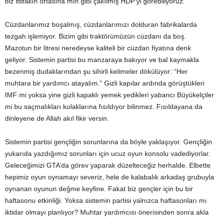
biz ittifakın ortasına mıh gibi çakılmış HDP’yi görebiliyoruz.
Cüzdanlarımız boşalmış, cüzdanlarımızı dolduran fabrikalarda
tezgah işlemiyor. Bizim gibi traktörümüzün cüzdanı da boş.
Mazotun bir litresi neredeyse kaliteli bir cüzdan fiyatına denk
geliyor. Sistemin partisi bu manzaraya bakıyor ve bal kaymakla
bezenmiş dudaklarından şu sihirli kelimeler dökülüyor: “Her
muhtara bir yardımcı atayalım.” Gizli kapılar ardında görüştükleri
IMF mi yoksa yine gizli kapaklı yemek yedikleri yabancı Büyükelçiler
mi bu saçmalıkları kulaklarına fısıldıyor bilinmez. Fısıldayana da
dinleyene de Allah akıl fikir versin.
Sistemin partisi gençliğin sorunlarına da böyle yaklaşıyor. Gençliğin
yukarıda yazdığımız sorunları için ucuz oyun konsolu vadediyorlar.
Geleceğimizi GTA’da görev yaparak düzelteceğiz herhalde. Elbette
hepimiz oyun oynamayı severiz, hele de kalabalık arkadaş grubuyla
oynanan oyunun değme keyfine. Fakat biz gençler için bu bir
haftasonu etkinliği. Yoksa sistemin partisi yalnızca haftasonları mı
iktidar olmayı planlıyor? Muhtar yardımcısı önerisinden sonra akla