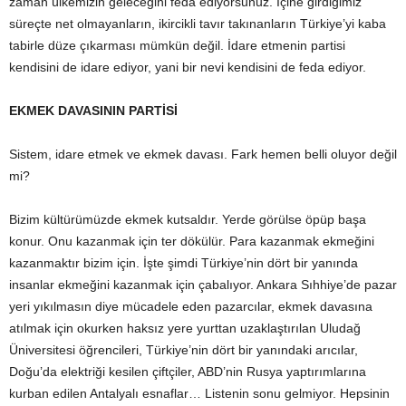
zaman ülkemizin geleceğini feda ediyorsunuz. İçine girdiğimiz
süreçte net olmayanların, ikircikli tavır takınanların Türkiye’yi kaba
tabirle düze çıkarması mümkün değil. İdare etmenin partisi
kendisini de idare ediyor, yani bir nevi kendisini de feda ediyor.
EKMEK DAVASININ PARTİSİ
Sistem, idare etmek ve ekmek davası. Fark hemen belli oluyor değil
mi?
Bizim kültürümüzde ekmek kutsaldır. Yerde görülse öpüp başa
konur. Onu kazanmak için ter dökülür. Para kazanmak ekmeğini
kazanmaktır bizim için. İşte şimdi Türkiye’nin dört bir yanında
insanlar ekmeğini kazanmak için çabalıyor. Ankara Sıhhiye’de pazar
yeri yıkılmasın diye mücadele eden pazarcılar, ekmek davasına
atılmak için okurken haksız yere yurttan uzaklaştırılan Uludağ
Üniversitesi öğrencileri, Türkiye’nin dört bir yanındaki arıcılar,
Doğu’da elektriği kesilen çiftçiler, ABD’nin Rusya yaptırımlarına
kurban edilen Antalyalı esnaflar… Listenin sonu gelmiyor. Hepsinin