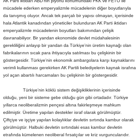
AK Parti iktidarı ABD’nin piyonu konumundaki PKK ve FETÖ ile
mücadele ederken emperyalizmle mücadelenin diğer boyutlarıyla
da tanışmış oluyor. Ancak tek parçalı bir yapısı olmayan, içerisinde
hala Atlantik kanadından yöneticiler bulunduran AK Parti iktidarı
emperyalizmle mücadelenin boyutları bakımından çelişik
davranabiliyor. Bir yandan ekonomide devlet müdahalesinin
gerekliliğini anlayıp bir yandan da Türkiye’nin üretim kaynağı olan
fabrikalarının sıcak para ihtiyacıyla satılması bu çelişkinin bir
göstergesidir. Türkiye’nin ekonomik ambargolara karşı kaynaklarını
verimli kullanması gerekirken AK Partili belediyelerin kaynak israfına
yol açan abartılı harcamaları bu çelişkinin bir göstergesidir.
Türkiye’nin köklü sistem değişikliklerinin içerisinde
olduğu, yeni bir sisteme gebe olduğu gün gibi ortadadır. Türkiye
yıllarca neoliberalizmin pençesi altına fakirleşmeye mahkum
edilmiştir. Üretime yapılan destekler israf olarak görülmüştür.
Çiftçiye ve işçiye yapılan kolaylıklar devletin sırtında kambur olarak
görülmüştür. Halbuki devletin sırtındaki esas kambur devletin
etrafında kümelenen neoliberal fırsatçılar ve kriz vurguncularıdır.