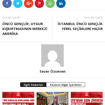
Önceki İçerik
Sonraki İçerik
ÖNCÜ GENÇLİK: UYGUR
İSTANBUL ÖNCÜ GENÇLİK
KIŞKIRTMASININ MERKEZİ
YEREL SEÇİMLERE HAZIR
AMERİKA
Sezer Özseven
İlgili Haberler
Yazarın Diğer İçerikleri