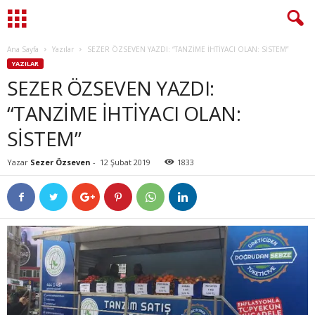
Ana Sayfa
Yazılar
SEZER ÖZSEVEN YAZDI: “TANZİME İHTİYACI OLAN: SİSTEM”
YAZILAR
SEZER ÖZSEVEN YAZDI:
“TANZİME İHTİYACI OLAN:
SİSTEM”
Yazar
Sezer Özseven
-
12 Şubat 2019
1833