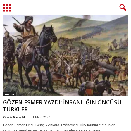
Yazılar
GÖZEN ESMER YAZDI: İNSANLIĞIN ÖNCÜSÜ
TÜRKLER
Öncü Gençlik
-
31 Mart 2020
Gözen Esmer, Öncü Gençlik Ankara İl Yöneticisi Türk tarihini ele alırken
yapılması gereken ve her zaman tarihi inceleyenlerin tartıştığı...