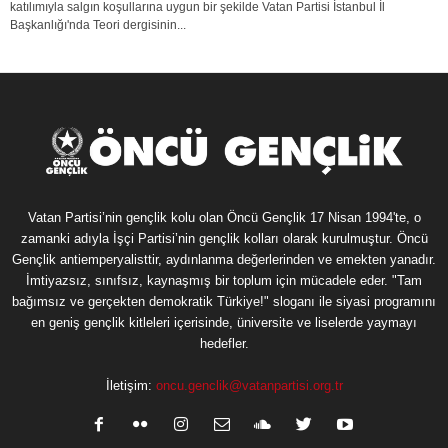
katılımıyla salgın koşullarına uygun bir şekilde Vatan Partisi İstanbul İl
Başkanlığı'nda Teori dergisinin...
Vatan Partisi’nin gençlik kolu olan Öncü Gençlik 17 Nisan 1994'te, o
zamanki adıyla İşçi Partisi’nin gençlik kolları olarak kurulmuştur. Öncü
Gençlik antiemperyalisttir, aydınlanma değerlerinden ve emekten yanadır.
İmtiyazsız, sınıfsız, kaynaşmış bir toplum için mücadele eder. "Tam
bağımsız ve gerçekten demokratik Türkiye!" sloganı ile siyasi programını
en geniş gençlik kitleleri içerisinde, üniversite ve liselerde yaymayı
hedefler.
İletişim:
oncu.genclik@vatanpartisi.org.tr