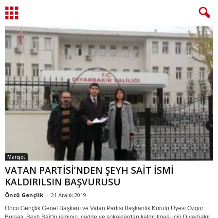
Manşet
VATAN PARTİSİ’NDEN ŞEYH SAİT İSMİ
KALDIRILSIN BAŞVURUSU
Öncü Gençlik
-
21 Aralık 2019
Öncü Gençlik Genel Başkanı ve Vatan Partisi Başkanlık Kurulu Üyesi Özgür
Bursalı, Şeyh Sait'in isminin, cadde ve sokaklardan kaldırılması için Diyarbakır