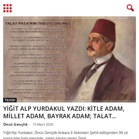
Yazılar
YİĞİT ALP YURDAKUL YAZDI: KİTLE ADAM,
MİLLET ADAM, BAYRAK ADAM; TALAT...
Öncü Gençlik
-
15 Mart 2020
Yiğit Alp Yurdakul, Öncü Gençlik Ankara İl Sekreteri Şehit edilişinden 99 yıl
sonra bile hala mevzide, vatan savaşı veren Talat...