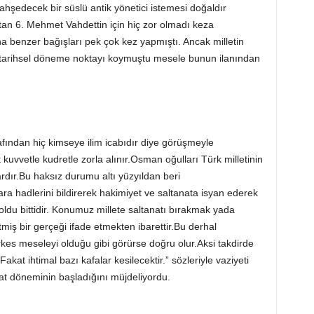
bahşedecek bir süslü antik yönetici istemesi doğaldır
tan 6. Mehmet Vahdettin için hiç zor olmadı keza
a benzer bağışları pek çok kez yapmıştı. Ancak milletin
bu tarihsel döneme noktayı koymuştu mesele bunun ilanından
afından hiç kimseye ilim icabıdır diye görüşmeyle
kuvvetle kudretle zorla alınır.Osman oğulları Türk milletinin
rdır.Bu haksız durumu altı yüzyıldan beri
ara hadlerini bildirerek hakimiyet ve saltanata isyan ederek
 oldu bittidir. Konumuz millete saltanatı bırakmak yada
iş bir gerçeği ifade etmekten ibarettir.Bu derhal
rkes meseleyi olduğu gibi görürse doğru olur.Aksi takdirde
.Fakat ihtimal bazı kafalar kesilecektir.” sözleriyle vaziyeti
at döneminin başladığını müjdeliyordu.