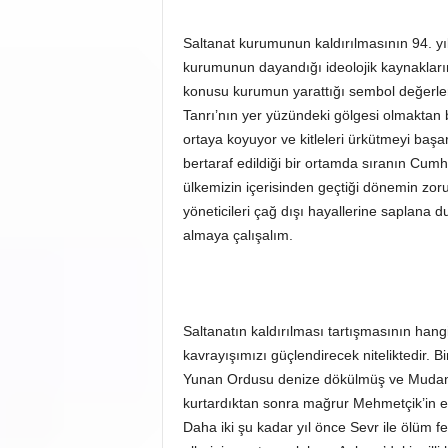
Saltanat kurumunun kaldırılmasının 94. yılı
kurumunun dayandığı ideolojik kaynakların 
konusu kurumun yarattığı sembol değerlerl
Tanrı’nın yer yüzündeki gölgesi olmaktan b
ortaya koyuyor ve kitleleri ürkütmeyi başarıy
bertaraf edildiği bir ortamda sıranın Cumhu
ülkemizin içerisinden geçtiği dönemin zo
yöneticileri çağ dışı hayallerine saplana 
almaya çalışalım.
Saltanatın kaldırılması tartışmasının hang
kavrayışımızı güçlendirecek niteliktedir. Bi
Yunan Ordusu denize dökülmüş ve Mudanya
kurtardıktan sonra mağrur Mehmetçik’in el
Daha iki şu kadar yıl önce Sevr ile ölüm fe