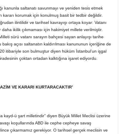
dığı kanunla saltanatı savunmayı ve yeniden tesis etmek
 kararı korumak için konulmuş basit bir tedbir değildir.
rudan ilintilidir ve tarihsel kavrayışı ortaya koyar: Vatanı
r daha ikilik çıkmaması için hakimiyet millete verilmiştir.
. Milleti sürü vatanı sarayın bahçesi sayan anlayışı tarihe
bakış açısı saltanatın kaldırılması kanununun içeriğine de
20 itibariyle son bulmuştur diyen hüküm İstanbul’un işgal
radesinin çoktan ortadan kalktığına işaret ediyordu.
İN AZİM VE KARARI KURTARACAKTIR’
a kayd-ü şart milletindir” diyen Büyük Millet Meclisi üzerine
l Savaşı koşullarında ABD ile cephe cepheye savaş
lince çıkarmamız gerekiyor. O tarihsel gerçek meclisin ve