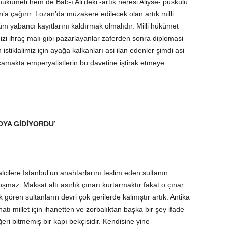
hükümeti hem de Bab-ı Ali’deki -artık neresi Aliyse- püskülü
a çağırır. Lozan’da müzakere edilecek olan artık milli
m yabancı kayıtlarını kaldırmak olmalıdır. Milli hükümet
imizi ihraç malı gibi pazarlayanlar zaferden sonra diplomasi
tiklalimiz için ayağa kalkanları asi ilan edenler şimdi asi
amakta emperyalistlerin bu davetine iştirak etmeye
OYA GİDİYORDU’
ilere İstanbul’un anahtarlarını teslim eden sultanın
maz. Maksat altı asırlık çınarı kurtarmaktır fakat o çınar
 gören sultanların devri çok gerilerde kalmıştır artık. Antika
tı millet için ihanetten ve zorbalıktan başka bir şey ifade
eri bitmemiş bir kapı bekçisidir. Kendisine yine