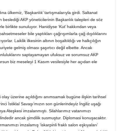
na ülkemiz, ‘Başkanlık’ tartışmalarıyla girdi. Saltanat
beslediği AKP yöneticilerinin Başkanlık talepleri de söz
e birlikte sunuluyor. Hanidiyse ‘Kut’ hakkından veya
ahsetmeseler bile yaptıkları çağrışımlarla çağ dışılıklarını
orlar. Laiklik ilkesinin altının boşaltıldığı ve halkçılığın
riyete gelmiş olması şaşırtıcı değil elbette. Ancak
runluluklarını saptayamayan ufuksuz ve sorumsuz AKP
dursun biz meseleyi 1 Kasım vesilesiyle her açıdan ele
i olay üzerine açıldığını anımsamak bugüne ilişkin tarihsel
rinci İstiklal Savaşı’mızın son günlerindeyiz İngiliz uşağı
 Ateşkesi imzalanmıştı. Silahlarımız vatanımızı
indedir ancak şimdilik susmuştur. Diplomasi konuşacaktır.
rmanımızı imzalamış ‘iskarpinli fraklı salon eşkıyaları’