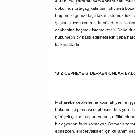
ellerini ovuşturarak hem Ankara’daki milli 
dökülmüş ortaçağ kalıntısı hükümeti Lozan’
bağımsızlığımız değil fakat üstümüzdeki tü
şaşkınlık içerisindedir, henüz dün istiklal
cephesine koşmak istemektedir. Daha dün is
hükümetin by pass edilmesi için çaba harc
kalkmaktadır.
‘BİZ CEPHEYE GİDERKEN ONLAR BAL
Muharebe cephelerine koşmak yerine işgalc
hükümeti diplomasi cephesine boş yere koş
çürüyeli çok olmuştur. Vatanı, mülkü olarak
bir eşyadan farkı kalmayan Osmanlı saltana
etmezken, emperyalistler için kullanım değ