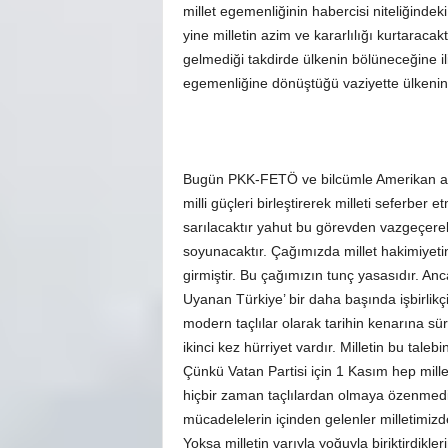
millet egemenliğinin habercisi niteliğindek
yine milletin azim ve kararlılığı kurtaracak
gelmediği takdirde ülkenin bölüneceğine ili
egemenliğine dönüştüğü vaziyette ülkeni
Bugün PKK-FETÖ ve bilcümle Amerikan apar
milli güçleri birleştirerek milleti seferbe
sarılacaktır yahut bu görevden vazgeçerek 
soyunacaktır. Çağımızda millet hakimiye
girmiştir. Bu çağımızın tunç yasasıdır. Anc
Uyanan Türkiye’ bir daha başında işbirlikçi
modern taçlılar olarak tarihin kenarına sürü
ikinci kez hürriyet vardır. Milletin bu tale
Çünkü Vatan Partisi için 1 Kasım hep millet
hiçbir zaman taçlılardan olmaya özenmedi
mücadelelerin içinden gelenler milletimizd
Yoksa milletin varıyla yoğuyla biriktirdikl