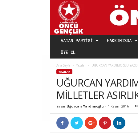
VATAN PARTISI
HAKKIMIZDA
ÜYE OL
Ana Sayfa
Yazılar
UĞURCAN YARDIMOĞLU YAZDI: 
YAZILAR
UĞURCAN YARDIM
MİLLETLER ASIRLI
Yazar
Uğurcan Yardımoğlu
-
1 Kasım 2016