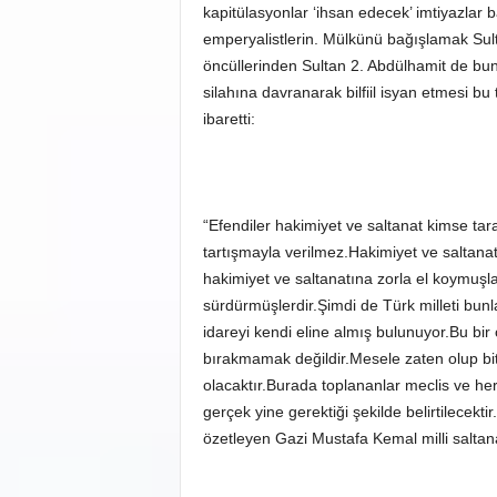
kapitülasyonlar ‘ihsan edecek’ imtiyazlar 
emperyalistlerin. Mülkünü bağışlamak Sul
öncüllerinden Sultan 2. Abdülhamit de bun
silahına davranarak bilfiil isyan etmesi 
ibaretti:
“Efendiler hakimiyet ve saltanat kimse tar
tartışmayla verilmez.Hakimiyet ve saltanat 
hakimiyet ve saltanatına zorla el koymuşla
sürdürmüşlerdir.Şimdi de Türk milleti bunl
idareyi kendi eline almış bulunuyor.Bu bir
bırakmamak değildir.Mesele zaten olup bitm
olacaktır.Burada toplananlar meclis ve he
gerçek yine gerektiği şekilde belirtilecektir
özetleyen Gazi Mustafa Kemal milli saltan