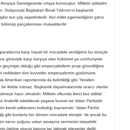
i Amasya Genelgesinde ortaya konmuştur: Milletin istiklalini
tır. Dolayısıyla Başbakan Binali Yıldırım’ın başkanlık
şkin tezi çöp sepetindedir. Asıl millet egemenliğinin şahıs
n bölünüp parçalanması mukadderdir.
atlarına karşı hayati bir mücadele verdiğimiz bu süreçte
r etme göreviyle karşı karşıya olan hükümet ya cumhuriyete
geçmişte olduğu gibi emperyalistlerin proje görevliliğine
tini reddeden tüm kuvvetler emperyalizmin güdümüne
ak Amerikan raporlarında da belirtildiği gibi ‘Yeniden
 bir iktidar tutmaz. Başkanlık dayatmalarında ısrarcı olanlar
lmeye hazır olmalıdır. Milletin ufkunda ikinci kez istiklal
bine önderlik edebilecek yegane kuvvet ise Vatan Partisidir.
in kendi saltanatını kutladığı bayramıdır. Vatan Partisi
ği gibi bunlarla her dönem mücadele etmiştir. Ve ancak bu
en varını yoğunu vatan savaşına vermesini isteyebilir.
erinin üstüne oturup başına taç takmak isteyenler değil.