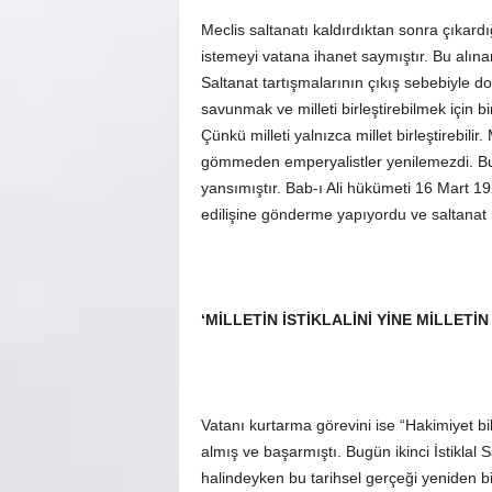
Meclis saltanatı kaldırdıktan sonra çıkar
istemeyi vatana ihanet saymıştır. Bu alınan
Saltanat tartışmalarının çıkış sebebiyle doğ
savunmak ve milleti birleştirebilmek için bi
Çünkü milleti yalnızca millet birleştirebilir
gömmeden emperyalistler yenilemezdi. Bu 
yansımıştır. Bab-ı Ali hükümeti 16 Mart 19
edilişine gönderme yapıyordu ve saltanat i
‘MİLLETİN İSTİKLALİNİ YİNE MİLLET
Vatanı kurtarma görevini ise “Hakimiyet bil
almış ve başarmıştı. Bugün ikinci İstikla
halindeyken bu tarihsel gerçeği yeniden bi