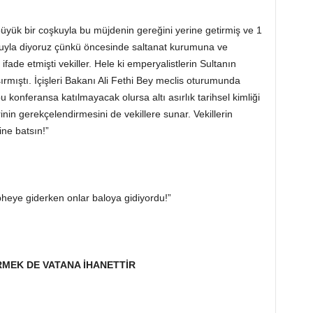
e büyük bir coşkuyla bu müjdenin gereğini yerine getirmiş ve 1
kuyla diyoruz çünkü öncesinde saltanat kurumuna ve
e ifade etmişti vekiller. Hele ki emperyalistlerin Sultanın
rmıştı. İçişleri Bakanı Ali Fethi Bey meclis oturumunda
u konferansa katılmayacak olursa altı asırlık tarihsel kimliği
nin gerekçelendirmesini de vekillere sunar. Vekillerin
ine batsın!”
epheye giderken onlar baloya gidiyordu!”
RMEK DE VATANA İHANETTİR