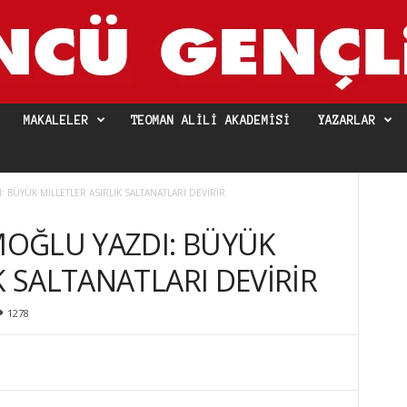
MAKALELER
TEOMAN ALILI AKADEMISI
YAZARLAR
BÜYÜK MİLLETLER ASIRLIK SALTANATLARI DEVİRİR
OĞLU YAZDI: BÜYÜK
K SALTANATLARI DEVİRİR
1278