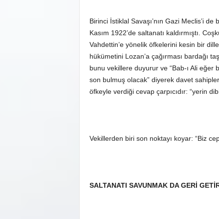
Birinci İstiklal Savaşı’nın Gazi Meclis’i d
Kasım 1922’de saltanatı kaldırmıştı. Coş
Vahdettin’e yönelik öfkelerini kesin bir dill
hükümetini Lozan’a çağırması bardağı taşı
bunu vekillere duyurur ve “Bab-ı Ali eğer b
son bulmuş olacak” diyerek davet sahipleri
öfkeyle verdiği cevap çarpıcıdır: “yerin dib
Vekillerden biri son noktayı koyar: “Biz c
SALTANATI SAVUNMAK DA GERİ GETİ