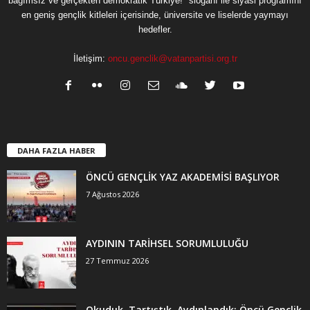
bağımsız ve gerçekten demokratik Türkiye!" sloganı ile siyasi programını
en geniş gençlik kitleleri içerisinde, üniversite ve liselerde yaymayı
hedefler.
İletişim:
oncu.genclik@vatanpartisi.org.tr
DAHA FAZLA HABER
ÖNCÜ GENÇLİK YAZ AKADEMİSİ BAŞLIYOR
7 Ağustos 2026
AYDININ TARİHSEL SORUMLULUĞU
27 Temmuz 2026
Okuduk, Tartıştık, Aydınlandık: Öncü Gençlik