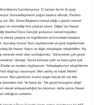
. Kurultayına hazırlanıyoruz. O zaman da bir iki çizgi
anıyor. Küreselleşmenin yoğun baskısı altında. Partinin
 var. Biri, Genel Başkanın temsil ettiği o günün nesnel
apan ve nesnelliği öne çıkaran tutum. Diğeri ise Hasan
ktiği İstanbul Öncü Gençlik grubunun nesnel koşulları
 olarak çalışma ve örgütlenme tarzımızdaki hatalara
. Kurultay öncesi Teori sayfalarında ve parti örgütlerinde
ltay’da Hasan Yalçın ve diğer arkadaşlar eleştirildiler. Hiç
ap verecek misin diye sorduğumda, “Göreceksin çok güzel
ceksin” demişti. Sonra kürsüye çıktı ve bana göre çok
Özetle ve mealen söylüyorum “Arkadaşlarımın eleştirilerine
arti doğruyu savunuyor. Ben yanlış ve hatalı fikirleri
rum. Ben partimizin önüne engel olacak bir tüy bile
e kürsüden indi. Ve bana da “ Ne güzel konuştum değil
a tam olarak anlayamadığım bu tutumun, daha sonra Hasan
utum olduğunu anladım.