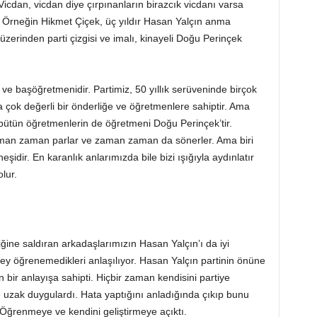
Vicdan, vicdan diye çırpınanların birazcık vicdanı varsa
 Örneğin Hikmet Çiçek, üç yıldır Hasan Yalçın anma
üzerinden parti çizgisi ve imalı, kinayeli Doğu Perinçek
 ve başöğretmenidir. Partimiz, 50 yıllık serüveninde birçok
 çok değerli bir önderliğe ve öğretmenlere sahiptir. Ama
bütün öğretmenlerin de öğretmeni Doğu Perinçek’tir.
ı zaman zaman parlar ve zaman zaman da sönerler. Ama biri
eşidir. En karanlık anlarımızda bile bizi ışığıyla aydınlatır
lur.
iğine saldıran arkadaşlarımızın Hasan Yalçın’ı da iyi
şey öğrenemedikleri anlaşılıyor. Hasan Yalçın partinin önüne
 bir anlayışa sahipti. Hiçbir zaman kendisini partiye
 uzak duygulardı. Hata yaptığını anladığında çıkıp bunu
 Öğrenmeye ve kendini geliştirmeye açıktı.