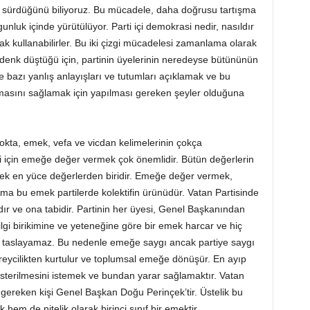
in sürdüğünü biliyoruz. Bu mücadele, daha doğrusu tartışma
nluk içinde yürütülüyor. Parti içi demokrasi nedir, nasıldır
rak kullanabilirler. Bu iki çizgi mücadelesi zamanlama olarak
 denk düştüğü için, partinin üyelerinin neredeyse bütününün
nde bazı yanlış anlayışları ve tutumları açıklamak ve bu
lmasını sağlamak için yapılması gereken şeyler olduğuna
okta, emek, vefa ve vicdan kelimelerinin çokça
arti için emeğe değer vermek çok önemlidir. Bütün değerlerin
 emek en yüce değerlerden biridir. Emeğe değer vermek,
Ama bu emek partilerde kolektifin ürünüdür. Vatan Partisinde
dır ve ona tabidir. Partinin her üyesi, Genel Başkanından
lgi birikimine ve yeteneğine göre bir emek harcar ve hiç
k taslayamaz. Bu nedenle emeğe saygı ancak partiye saygı
bireycilikten kurtulur ve toplumsal emeğe dönüşür. En ayıp
terilmesini istemek ve bundan yarar sağlamaktır. Vatan
 gereken kişi Genel Başkan Doğu Perinçek’tir. Üstelik bu
 hem de nitelik olarak birinci sınıf bir emektir.