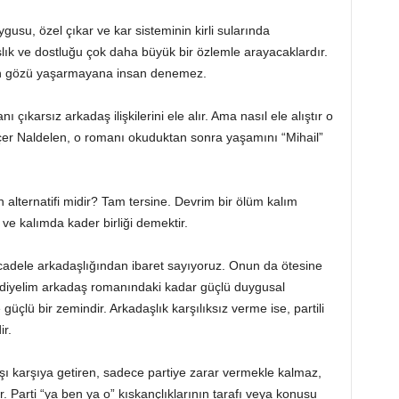
usu, özel çıkar ve kar sisteminin kirli sularında
ık ve dostluğu çok daha büyük bir özlemle arayacaklardır.
ken gözü yaşarmayana insan denemez.
ı çıkarsız arkadaş ilişkilerini ele alır. Ama nasıl ele alıştır o
çer Naldelen, o romanı okuduktan sonra yaşamını “Mihail”
n alternatifi midir? Tam tersine. Devrim bir ölüm kalım
ve kalımda kader birliği demektir.
mücadele arkadaşlığından ibaret sayıyoruz. Onun da ötesine
 diyelim arkadaş romanındaki kadar güçlü duygusal
 güçlü bir zemindir. Arkadaşlık karşılıksız verme ise, partili
r.
arşı karşıya getiren, sadece partiye zarar vermekle kalmaz,
. Parti “ya ben ya o” kıskançlıklarının tarafı veya konusu