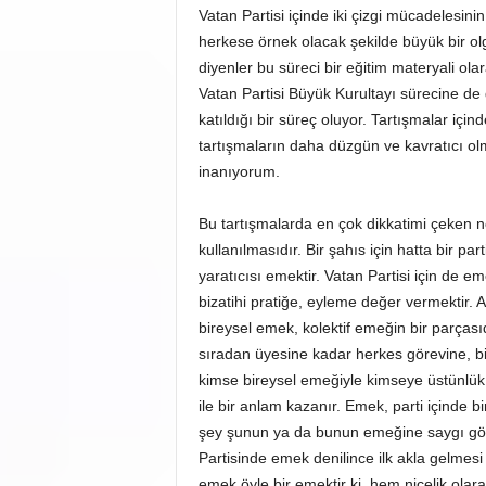
Vatan
Partisi
içinde iki çizgi mücadelesin
herkese örnek olacak şekilde büyük bir olgu
diyenler bu süreci bir eğitim materyali ola
Vatan Partisi Büyük Kurultayı sürecine de
katıldığı bir süreç oluyor. Tartışmalar içi
tartışmaların daha düzgün ve kavratıcı o
inanıyorum.
Bu tartışmalarda en çok dikkatimi çeken n
kullanılmasıdır. Bir şahıs için hatta bir p
yaratıcısı emektir. Vatan Partisi için de
bizatihi pratiğe, eyleme değer vermektir. 
bireysel emek, kolektif emeğin bir parçası
sıradan üyesine kadar herkes görevine, bi
kimse bireysel emeğiyle kimseye üstünlü
ile bir anlam kazanır. Emek, parti içinde 
şey şunun ya da bunun emeğine saygı gös
Partisinde emek denilince ilk akla gelmesi
emek öyle bir emektir ki, hem nicelik olarak