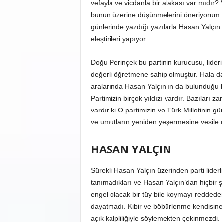
vefayla ve vicdanla bir alakası var mıdır? 
bunun üzerine düşünmelerini öneriyorum.
günlerinde yazdığı yazılarla Hasan Yalçın 
eleştirileri yapıyor.
Doğu Perinçek bu partinin kurucusu, lideri
değerli öğretmene sahip olmuştur. Hala da
aralarında Hasan Yalçın’ın da bulunduğu 
Partimizin birçok yıldızı vardır. Bazılar
vardır ki O partimizin ve Türk Milletinin gün
ve umutların yeniden yeşermesine vesile o
HASAN YALÇIN
Sürekli Hasan Yalçın üzerinden parti liderl
tanımadıkları ve Hasan Yalçın’dan hiçbir 
engel olacak bir tüy bile koymayı reddeden
dayatmadı. Kibir ve böbürlenme kendisine
açık kalpliliğiyle söylemekten çekinmezdi.