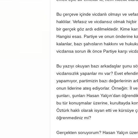
Bu çerçeve içinde vicdanlı olmayı ve vefa
haklılar. Vefasız ve vicdansız olmak hiçb
bir gerçek göz ardı edilmektedir. Kime karş
Hangisi esas. Partiye ve onun önderine karş
kalanlar, bazı şahısların hakkını ve huku
vicdansa sorun ilk önce Partiye karşı vicda
Bu yazıyı okuyan bazı arkadaşlar şunu söyle
vicdansızlık yapanlar mı var? Evet efend
yapamıyor, partimizin bazı değerlerinin 
onun liderine ateş ediyorlar. Örneğin: İl v
şunları, şunları Hasan Yalçın’dan öğrendik
bu tür konuşmalar üzerine, kurultayda ko
Öztürk haklı olarak isyan etti ve kürsüye ç
öğrenmediniz mi?
Gerçekten soruyorum? Hasan Yalçın üzeri