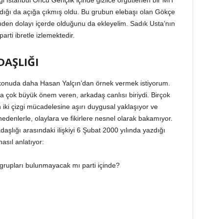
ği İstanbul Öncü Gençlik içinde gizlice örgütlenen bir MİT
ığı da açığa çıkmış oldu. Bu grubun elebaşı olan Gökçe
den dolayı içerde olduğunu da ekleyelim. Sadık Usta’nın
arti ibretle izlemektedir.
DAŞLIĞI
 konuda daha Hasan Yalçın’dan örnek vermek istiyorum.
 çok büyük önem veren, arkadaş canlısı biriydi. Birçok
ki çizgi mücadelesine aşırı duygusal yaklaşıyor ve
 nedenlerle, olaylara ve fikirlere nesnel olarak bakamıyor.
daşlığı arasındaki ilişkiyi 6 Şubat 2000 yılında yazdığı
sıl anlatıyor:
rupları bulunmayacak mı parti içinde?