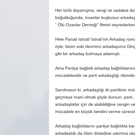
Her türlü dayanışma, sevgi ve sadakat duyg
boğulduğunda, insanlar kuşkusuz arkadaşl
“ Ölü Ozanlar Derneği” filmini seyreder
Hele Panait Istrati! Istrati’nin Arkadaş roman
öyle; bizim eski devrimci arkadaşımız Din
gibi bir arkadaş bulmaya adamıştı.
Ama Partiye bağlılık arkadaş bağlılıklarını
mücadelesidir ve parti arkadaşlığı ölümde 
Sanılmasın ki, arkadaşlığı iki partilinin 
geçmeye mani olmak şöyle dursun, parti,
arkadaşlıklar için de alabildiğine zengin ve
mücadele en büyük kendini verme sürecidi
Arkadaş bağlılıklarını partiye bağlılıkla k
arkadaşlığı da ölüm döşeğine yatırmış olur