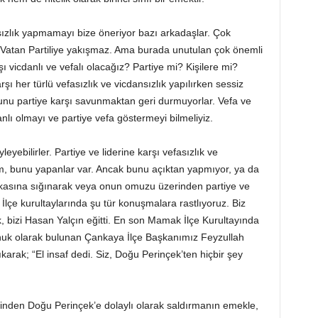
sızlık yapmamayı bize öneriyor bazı arkadaşlar. Çok
ir Vatan Partiliye yakışmaz. Ama burada unutulan çok önemli
ı vicdanlı ve vefalı olacağız? Partiye mi? Kişilere mi?
ı her türlü vefasızlık ve vicdansızlık yapılırken sessiz
kunu partiye karşı savunmaktan geri durmuyorlar. Vefa ve
nlı olmayı ve partiye vefa göstermeyi bilmeliyiz.
yebilirler. Partiye ve liderine karşı vefasızlık ve
im, bunu yapanlar var. Ancak bunu açıktan yapmıyor, ya da
arkasına sığınarak veya onun omuzu üzerinden partiye ve
e İlçe kurultaylarında şu tür konuşmalara rastlıyoruz. Biz
, bizi Hasan Yalçın eğitti. En son Mamak İlçe Kurultayında
nuk olarak bulunan Çankaya İlçe Başkanımız Feyzullah
ıkarak; “El insaf dedi. Siz, Doğu Perinçek’ten hiçbir şey
nden Doğu Perinçek’e dolaylı olarak saldırmanın emekle,