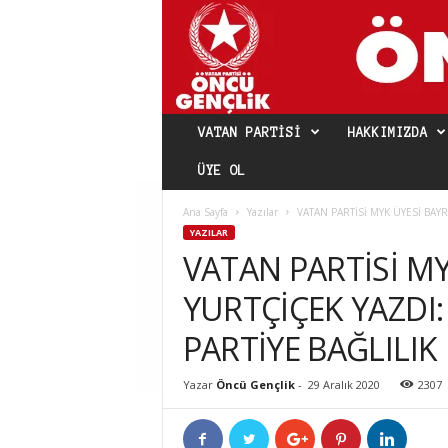
VATAN PARTISI
HAKKIMIZDA
ÜYE OL
Ana Sayfa
Yazılar
VATAN PARTİSİ MYK ÜYESİ BAYR
YAZILAR
VATAN PARTİSİ M
YURTÇİÇEK YAZDI:
PARTİYE BAĞLILIK
Yazar
Öncü Gençlik
-
29 Aralık 2020
2307