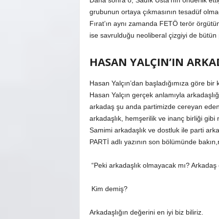
Daha sonra o, Sadık Usta’nın önderlik etti
grubunun ortaya çıkmasının tesadüf olmad
Fırat’ın aynı zamanda FETÖ terör örgütün
ise savrulduğu neoliberal çizgiyi de bütün p
HASAN YALÇIN’IN ARKA
Hasan Yalçın’dan başladığımıza göre bir
Hasan Yalçın gerçek anlamıyla arkadaşlığa
arkadaş şu anda partimizde cereyan eden i
arkadaşlık, hemşerilik ve inanç birliği gibi
Samimi arkadaşlık ve dostluk ile parti arka
PARTİ adlı yazının son bölümünde bakın,na
“Peki arkadaşlık olmayacak mı? Arkadaş g
Kim demiş?
Arkadaşlığın değerini en iyi biz biliriz.