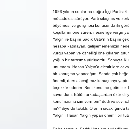
1996 yılının sonlarına doğru İşçi Partisi 4
mücadelesi sürüyor. Parti sıkışmış ve zorl
büyümesi ve gelişmesi konusunda iki görüş
koşullarını öne süren, nesnelliğe vurgu y
Yalçın ile başını Sadık Usta’nın başını çe
hesaba katmayan, gelişemememizin nedeni
vurgu yapan ve öznelliği öne çıkaran tutum
yoğun bir tartışma yürüyordu. Sonuçta Kuru
unutmam. Hasan Yalçın’a eleştirilere cev
bir konuşma yapacağım. Sende çok beğene
önemli, ders alacağımız konuşmayı yaptı: 
teşekkür ederim. Beni kendime getirdiler. P
savundum. Bütün arkadaşlardan özür diliyo
konulmasına izin vermem” dedi ve sevinçl
mi?” diye de takıldı. O anın sıcaklığınd
Yalçın’ı Hasan Yalçın yapan önemli bir t