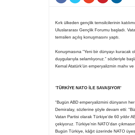
Kırk ülkeden gençlik temsilcilerinin katıl
Uluslararası Gençlik Forumu başladı. Vata
temsilen açılış konuşmasını yaptı.
Konuşmasına “Yeni bir dünyayı kuracak ol
duygularıyla selamlıyoruz.” sözleriyle ba
Kemal Atatürk’ün emperyalizmin mahv ve na
‘
TÜRKİYE NATO İLE SAVAŞIYOR’
“Bugün ABD emperyalizmini dünyanın her y
Demiralay, sözlerine şöyle devam etti: “
Vatan Partisi olarak Türkiye’de 60 yıldı
çekiyoruz. Türkiye’nin NATO’dan çıkması
Bugün Türkiye, kâğıt üzerinde NATO üyes