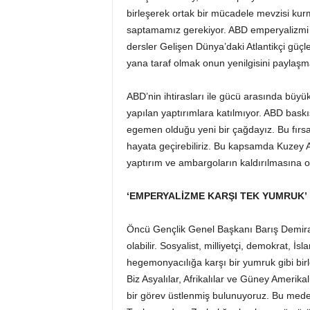
birleşerek ortak bir mücadele mevzisi kurma
saptamamız gerekiyor. ABD emperyalizmi ülk
dersler Gelişen Dünya’daki Atlantikçi güçle
yana taraf olmak onun yenilgisini paylaş
ABD’nin ihtirasları ile gücü arasında büy
yapılan yaptırımlara katılmıyor. ABD baskı
egemen olduğu yeni bir çağdayız. Bu fırsa
hayata geçirebiliriz. Bu kapsamda Kuzey Af
yaptırım ve ambargoların kaldırılmasına om
‘EMPERYALİZME KARŞI TEK YUMRUK’
Öncü Gençlik Genel Başkanı Barış Demiral
olabilir. Sosyalist, milliyetçi, demokrat, İ
hegemonyacılığa karşı bir yumruk gibi bir
Biz Asyalılar, Afrikalılar ve Güney Amerikal
bir görev üstlenmiş bulunuyoruz. Bu mede