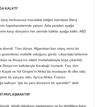
A KALKTI’
 karşı korkusuzca mücadele ettiğini hatırlatan Barış
nin hapishanelerinde yatıyor. Asla yeniden ayağa
ne karşı dünyanın her yerinde halklar ayağa kalktı. ABD
 direndi. Tüm dünya, Afganistan’dan utanç verici bir
n güvenilmez müttefik olduğunu gördü. Libya’daki bölünme
ürkiye ve Rusya’nın silahlı müdahalesiyle boşa çıkartıldı.
 Rusya’nın katkılarıyla Karabağ’ı kurtardı. Fas, tüm
n Kuşak ve Yol Girişimi’ni Afrika’da imzalayan ilk ülke oldu.
işimin bir parçası oldu. Ayrıca Afrika, Fransız
 kalkıyor. İşte bu yeni dünyanın bir işaretidir!” dedi.
Yİ PAYLAŞMAKTIR’
büyük tehdit olduğunu saptamanın ve bu tehditlere karşı