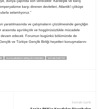
e, dünya çapında son verecektir. Kardeşlik ve barış
emperyalizme karşı direnen devletleri, Atlantik’i çöküşe
ularla selamlıyoruz.”
ın yaratılmasında ve çatışmaların çözülmesinde gençliğin
çler arasında aşırılıkçılık ve hoşgörüsüzlükle mücadele
sı ile devam edecek. Forumun bugünkü bölümünde de
Gençlik ve Türkiye Gençlik Birliği heyetleri konuşmalarını
IK
ULUSLARARASI GENÇLIK FORUMU
VATAN PARTİSİ
Sonraki İçerik
Fas’ta PKK’yı Kovdular Diyarbakır