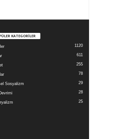
PÜLER KATEGORİLER
1120
ler
611
r
255
et
78
lar
29
sel Sosyalizm
28
Devrimi
25
ryalizm