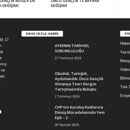
GENÇLİK MUĞLA’DA
ÖNCÜ GENÇLİK’TE BAYRAK
 DEĞİŞİMİ
DEĞİŞİMİ
DAHA FAZLA HABER
PO
lik 17
Haber
AYDININ TARİHSEL
n
SORUMLULUĞU
ik
Yazıla
27 Temmuz 2026
e
Manş
şmış
Video
 ve
Okuduk, Tartıştık,
asi
Aydınlandık: Öncü Gençlik
Bilim
,
Almanya Teori Dergisi
Türk 
Tartışmasında Buluştu
Empe
2 Temmuz 2026
CHP’nin Kuruluş Kodlarına
Dönüş Mücadelesinde Yeni
Eşik – 2
30 Haziran 2026