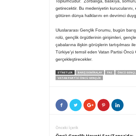
Toplumcudur. Zorbalığa, baskıya, sömürüy
getirecektir. Bu medeniyetin kurucularını, 
götüren dünya halklarını en devrimci duyg
Uluslararası Gençlik Forumu, bugün barış
rolü, gençlik örgütlerinin girişimleri, gen
çabalarına ilişkin görüşlerin tartışılma
Türkiye’yi temsil eden Vatan Partisi Öncü 
gerçekleştirecekler.
ETIKETLER
BARIŞ DEMIRALAY
FAS
ÖNCÜ GENÇL
VATAN PARTİSİ ÖNCÜ GENÇLİK
Önceki İçerik
Öncü Gençlik Heyeti Fas/Tanca’da: