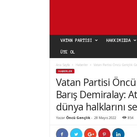
VATAN PARTISI
HAKKIMIZDA
ÜYE OL
Ana Sayfa
Haberler
Vatan Partisi Öncü Gençlik Ge
HABERLER
Vatan Partisi Öncü
Barış Demiralay: A
dünya halklarını s
Yazar
Öncü Gençlik
-
28 Mayıs 2022
854