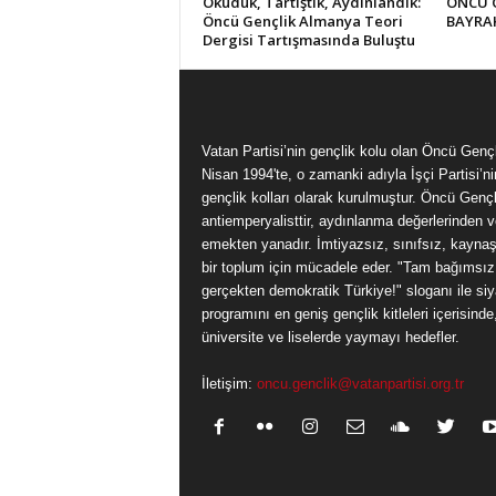
Okuduk, Tartıştık, Aydınlandık:
ÖNCÜ 
Öncü Gençlik Almanya Teori
BAYRAK
Dergisi Tartışmasında Buluştu
Vatan Partisi’nin gençlik kolu olan Öncü Genç
Nisan 1994'te, o zamanki adıyla İşçi Partisi’ni
gençlik kolları olarak kurulmuştur. Öncü Gençl
antiemperyalisttir, aydınlanma değerlerinden v
emekten yanadır. İmtiyazsız, sınıfsız, kayna
bir toplum için mücadele eder. "Tam bağımsız
gerçekten demokratik Türkiye!" sloganı ile siy
programını en geniş gençlik kitleleri içerisinde
üniversite ve liselerde yaymayı hedefler.
İletişim:
oncu.genclik@vatanpartisi.org.tr