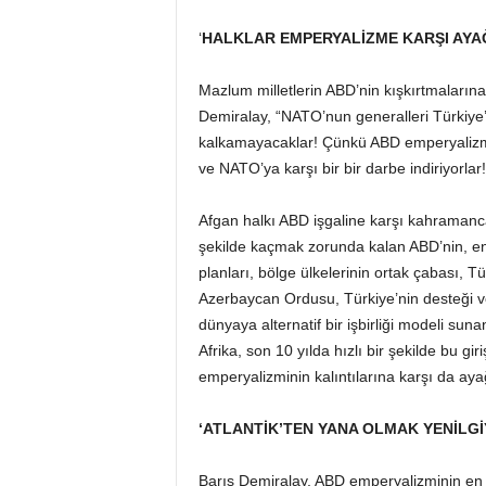
‘
HALKLAR EMPERYALİZME KARŞI AYAĞ
Mazlum milletlerin ABD’nin kışkırtmalarına
Demiralay, “NATO’nun generalleri Türkiye’
kalkamayacaklar! Çünkü ABD emperyalizmi
ve NATO’ya karşı bir bir darbe indiriyorlar!
Afgan halkı ABD işgaline karşı kahramanca
şekilde kaçmak zorunda kalan ABD’nin, e
planları, bölge ülkelerinin ortak çabası, T
Azerbaycan Ordusu, Türkiye’nin desteği ve
dünyaya alternatif bir işbirliği modeli suna
Afrika, son 10 yılda hızlı bir şekilde bu gir
emperyalizminin kalıntılarına karşı da ayağa
‘ATLANTİK’TEN YANA OLMAK YENİLGİ
Barış Demiralay, ABD emperyalizminin en 