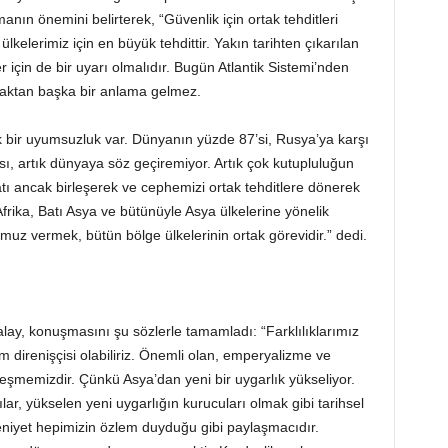
nın önemini belirterek, “Güvenlik için ortak tehditleri
elerimiz için en büyük tehdittir. Yakın tarihten çıkarılan
r için de bir uyarı olmalıdır. Bugün Atlantik Sistemi’nden
maktan başka bir anlama gelmez.
ük bir uyumsuzluk var. Dünyanın yüzde 87’si, Rusya’ya karşı
sı, artık dünyaya söz geçiremiyor. Artık çok kutupluluğun
tı ancak birleşerek ve cephemizi ortak tehditlere dönerek
rika, Batı Asya ve bütünüyle Asya ülkelerine yönelik
uz vermek, bütün bölge ülkelerinin ortak görevidir.” dedi.
ay, konuşmasını şu sözlerle tamamladı: “Farklılıklarımız
slam direnişçisi olabiliriz. Önemli olan, emperyalizme ve
leşmemizdir. Çünkü Asya’dan yeni bir uygarlık yükseliyor.
ılar, yükselen yeni uygarlığın kurucuları olmak gibi tarihsel
niyet hepimizin özlem duyduğu gibi paylaşmacıdır.