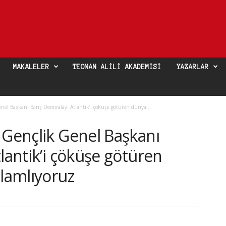
MAKALELER
TEOMAN ALILI AKADEMISI
YAZARLAR
nel Başkanı Barış Demiralay: Atlantik’i çöküşe götüren dünya...
 Gençlik Genel Başkanı
tlantik’i çöküşe götüren
elamlıyoruz