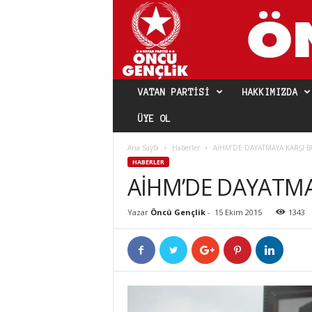
VATAN PARTISI
HAKKIMIZDA
ÜYE OL
Ana Sayfa
Haberler
AİHM’DE DAYATMAYA KARŞI 
HABERLER
AİHM’DE DAYATMA
Yazar
Öncü Gençlik
-
15 Ekim 2015
1343