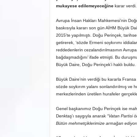
mukayese edilemeyeceğine
karar verdi.
Avrupa İnsan Hakları Mahkemesi’nin Doğu P
baskısıyla kararı son gün AİHM Büyük Dair
2015’te yapılmıştı. Doğu Perinçek, tarihse
getirerek, ‘sözde Ermeni soykırımı iddiala
reddedenlerin cezalandırılmasının Avrupa
bağdaşmadığını’ ifade etmişti. Bu duruşma
Büyük Daire, Doğu Perinçek’i haklı buldu.
Büyük Daire’nin verdiği bu kararla Fransa
sözde soykırım yalanı sonlandırılmış ve h
merkezlerinden üretilen hurafeler gerçekl
Genel başkanımız Doğu Perinçek ise mahke
Denktaş’ı saygıyla anarak
“Vatan Partisi 
Bütün mehmetçiklerimize armağan ediyor