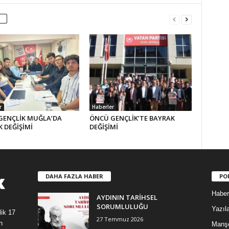
r
Haberler
GENÇLİK MUĞLA’DA
ÖNCÜ GENÇLİK’TE BAYRAK
 DEĞİŞİMİ
DEĞİŞİMİ
DAHA FAZLA HABER
PO
Haber
AYDININ TARİHSEL
SORUMLULUĞU
Yazıla
lik 17
27 Temmuz 2026
n
Manş