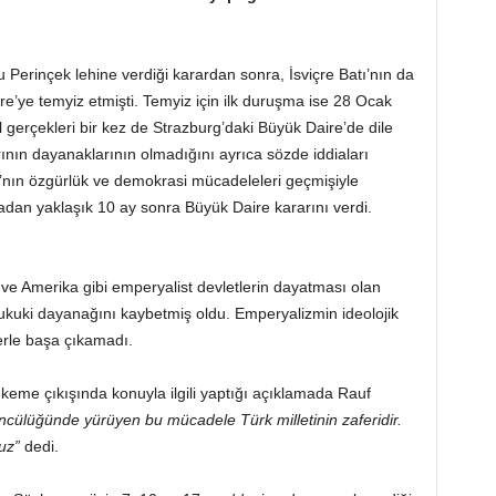
erinçek lehine verdiği karardan sonra, İsviçre Batı’nın da
e’ye temyiz etmişti. Temyiz için ilk duruşma ise 28 Ocak
l gerçekleri bir kez de Strazburg’daki Büyük Daire’de dile
rının dayanaklarının olmadığını ayrıca sözde iddiaları
’nın özgürlük ve demokrasi mücadeleleri geçmişiyle
dan yaklaşık 10 ay sonra Büyük Daire kararını verdi.
 ve Amerika gibi emperyalist devletlerin dayatması olan
ukuki dayanağını kaybetmiş oldu. Emperyalizmin ideolojik
erle başa çıkamadı.
me çıkışında konuyla ilgili yaptığı açıklamada Rauf
öncülüğünde yürüyen bu mücadele Türk milletinin zaferidir.
uz”
dedi.