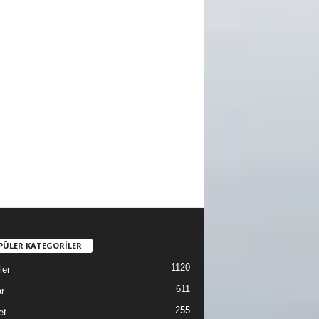
PÜLER KATEGORİLER
1120
ler
611
r
255
et