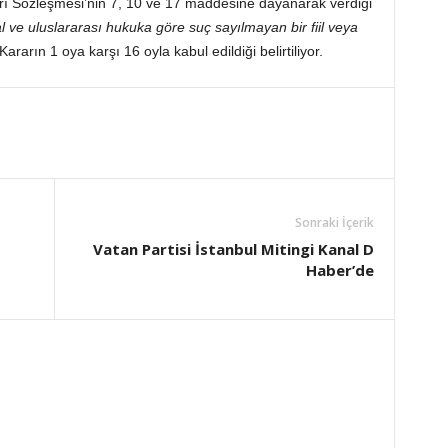
ı Sözleşmesi’nin 7, 10 ve 17 maddesine dayanarak verdiği
l ve uluslararası hukuka göre suç sayılmayan bir fiil veya
Kararın 1 oya karşı 16 oyla kabul edildiği belirtiliyor.
Sonraki İçerik
Vatan Partisi İstanbul Mitingi Kanal D
Haber’de