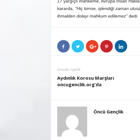
17 yargıçlı mahkeme, Avrupa İnsan Haklar
kararda,
“Hiç kimse, işlendiği zaman ulusa
ihmalden dolayı mahkum edilemez”
dedi. 
Önceki İçerik
Aydınlık Korosu Marşları
oncugenclik.org’da
Öncü Gençlik