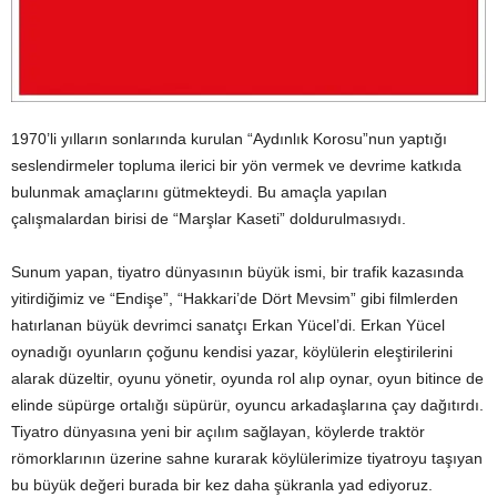
1970’li yılların sonlarında kurulan “Aydınlık Korosu”nun yaptığı
seslendirmeler topluma ilerici bir yön vermek ve devrime katkıda
bulunmak amaçlarını gütmekteydi. Bu amaçla yapılan
çalışmalardan birisi de “Marşlar Kaseti” doldurulmasıydı.
Sunum yapan, tiyatro dünyasının büyük ismi, bir trafik kazasında
yitirdiğimiz ve “Endişe”, “Hakkari’de Dört Mevsim” gibi filmlerden
hatırlanan büyük devrimci sanatçı Erkan Yücel’di. Erkan Yücel
oynadığı oyunların çoğunu kendisi yazar, köylülerin eleştirilerini
alarak düzeltir, oyunu yönetir, oyunda rol alıp oynar, oyun bitince de
elinde süpürge ortalığı süpürür, oyuncu arkadaşlarına çay dağıtırdı.
Tiyatro dünyasına yeni bir açılım sağlayan, köylerde traktör
römorklarının üzerine sahne kurarak köylülerimize tiyatroyu taşıyan
bu büyük değeri burada bir kez daha şükranla yad ediyoruz.