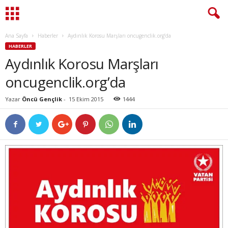
Ana Sayfa
Haberler
Aydınlık Korosu Marşları oncugenclik.org’da
HABERLER
Aydınlık Korosu Marşları
oncugenclik.org’da
Yazar
Öncü Gençlik
-
15 Ekim 2015
1444