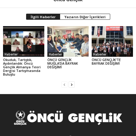
İlgili Haberler
Yazarın Diğer İçerikleri
Haberler
Haberler
Haberler
Okuduk, Tartıştık,
ÖNCÜ GENÇLİK
ÖNCÜ GENÇLİK’TE
Aydınlandık: Öncü
MUĞLA’DA BAYRAK
BAYRAK DEĞİŞİMİ
Gençlik Almanya Teori
DEĞİŞİMİ
Dergisi Tartışmasında
Buluştu