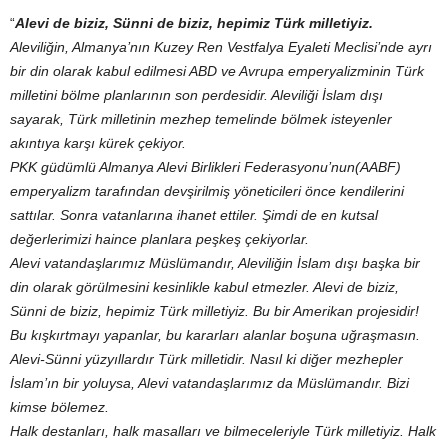
“
Alevi de biziz, Sünni de biziz, hepimiz Türk milletiyiz.
Aleviliğin, Almanya’nın Kuzey Ren Vestfalya Eyaleti Meclisi’nde ayrı
bir din olarak kabul edilmesi ABD ve Avrupa emperyalizminin Türk
milletini bölme planlarının son perdesidir. Aleviliği İslam dışı
sayarak, Türk milletinin mezhep temelinde bölmek isteyenler
akıntıya karşı kürek çekiyor.
PKK güdümlü Almanya Alevi Birlikleri Federasyonu’nun(AABF)
emperyalizm tarafından devşirilmiş yöneticileri önce kendilerini
sattılar. Sonra vatanlarına ihanet ettiler. Şimdi de en kutsal
değerlerimizi haince planlara peşkeş çekiyorlar.
Alevi vatandaşlarımız Müslümandır, Aleviliğin İslam dışı başka bir
din olarak görülmesini kesinlikle kabul etmezler. Alevi de biziz,
Sünni de biziz, hepimiz Türk milletiyiz. Bu bir Amerikan projesidir!
Bu kışkırtmayı yapanlar, bu kararları alanlar boşuna uğraşmasın.
Alevi-Sünni yüzyıllardır Türk milletidir. Nasıl ki diğer mezhepler
İslam’ın bir yoluysa, Alevi vatandaşlarımız da Müslümandır. Bizi
kimse bölemez.
Halk destanları, halk masalları ve bilmeceleriyle Türk milletiyiz. Halk