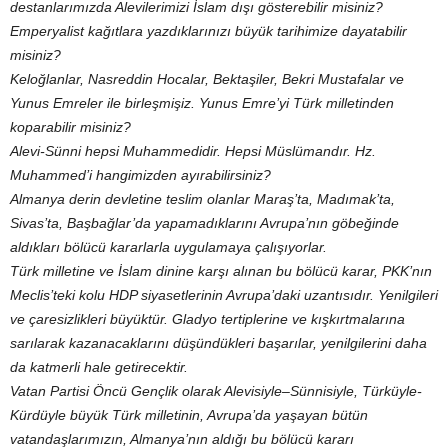
destanlarımızda Alevilerimizi İslam dışı gösterebilir misiniz?
Emperyalist kağıtlara yazdıklarınızı büyük tarihimize dayatabilir
misiniz?
Keloğlanlar, Nasreddin Hocalar, Bektaşiler, Bekri Mustafalar ve
Yunus Emreler ile birleşmişiz. Yunus Emre’yi Türk milletinden
koparabilir misiniz?
Alevi-Sünni hepsi Muhammedidir. Hepsi Müslümandır. Hz.
Muhammed’i hangimizden ayırabilirsiniz?
Almanya derin devletine teslim olanlar Maraş’ta, Madımak’ta,
Sivas’ta, Başbağlar’da yapamadıklarını Avrupa’nın göbeğinde
aldıkları bölücü kararlarla uygulamaya çalışıyorlar.
Türk milletine ve İslam dinine karşı alınan bu bölücü karar, PKK’nın
Meclis’teki kolu HDP siyasetlerinin Avrupa’daki uzantısıdır. Yenilgileri
ve çaresizlikleri büyüktür. Gladyo tertiplerine ve kışkırtmalarına
sarılarak kazanacaklarını düşündükleri başarılar, yenilgilerini daha
da katmerli hale getirecektir.
Vatan Partisi Öncü Gençlik olarak Alevisiyle–Sünnisiyle, Türküyle-
Kürdüyle büyük Türk milletinin, Avrupa’da yaşayan bütün
vatandaşlarımızın, Almanya’nın aldığı bu bölücü kararı