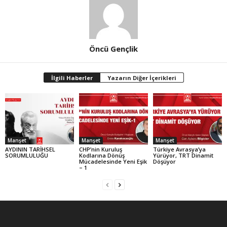
Öncü Gençlik
İlgili Haberler
Yazarın Diğer İçerikleri
Manşet
Manşet
Manşet
AYDININ TARİHSEL
CHP’nin Kuruluş
Türkiye Avrasya’ya
SORUMLULUĞU
Kodlarına Dönüş
Yürüyor, TRT Dinamit
Mücadelesinde Yeni Eşik
Döşüyor
– 1