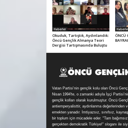
Haberler
Haberle
Okuduk, Tartıştık, Aydınlandık:
ÖNCÜ 
Öncü Gençlik Almanya Teori
BAYRAK
Dergisi Tartışmasında Buluştu
Vatan Partisi’nin gençlik kolu olan Öncü Genç
Nisan 1994'te, o zamanki adıyla İşçi Partisi’ni
gençlik kolları olarak kurulmuştur. Öncü Gençl
antiemperyalisttir, aydınlanma değerlerinden v
emekten yanadır. İmtiyazsız, sınıfsız, kayna
bir toplum için mücadele eder. "Tam bağımsız
gerçekten demokratik Türkiye!" sloganı ile siy