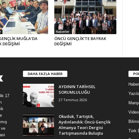
r
Haberler
GENÇLİK MUĞLA’DA
ÖNCÜ GENÇLİK’TE BAYRAK
 DEĞİŞİMİ
DEĞİŞİMİ
DAHA FAZLA HABER
PO
Haber
AYDININ TARİHSEL
SORUMLULUĞU
Yazıla
lik 17
27 Temmuz 2026
n
Manş
ik
Video
e
Okuduk, Tartıştık,
Aydınlandık: Öncü Gençlik
Bilim
şmış
Almanya Teori Dergisi
 ve
Türk 
Tartışmasında Buluştu
asi