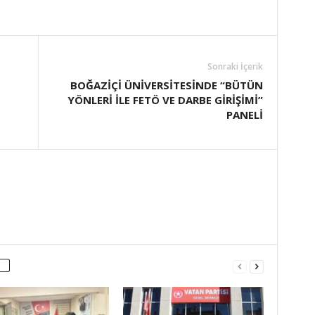
Sonraki İçerik
BOĞAZİÇİ ÜNİVERSİTESİNDE “BÜTÜN
YÖNLERİ İLE FETÖ VE DARBE GİRİŞİMİ”
PANELİ