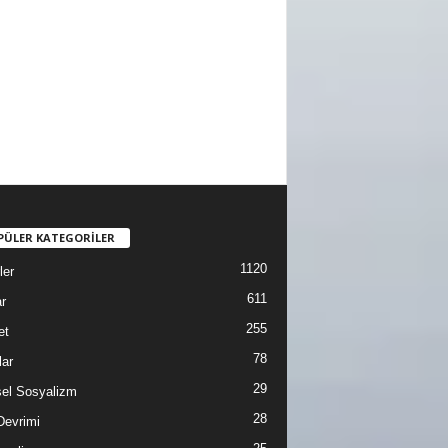
PÜLER KATEGORİLER
1120
ler
611
r
255
et
78
lar
29
sel Sosyalizm
28
Devrimi