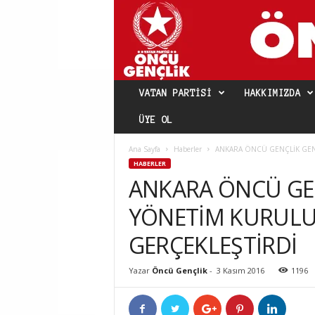
VATAN PARTISI
HAKKIMIZDA
ÜYE OL
Ana Sayfa
Haberler
ANKARA ÖNCÜ GENÇLİK GENİ
HABERLER
ANKARA ÖNCÜ GEN
YÖNETİM KURULU
GERÇEKLEŞTİRDİ
Yazar
Öncü Gençlik
-
3 Kasım 2016
1196