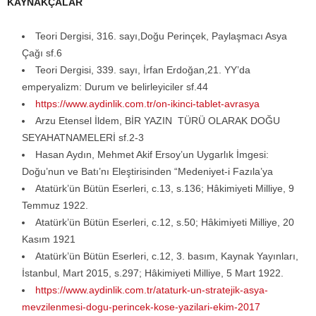
KAYNAKÇALAR
Teori Dergisi, 316. sayı,Doğu Perinçek, Paylaşmacı Asya
Çağı sf.6
Teori Dergisi, 339. sayı, İrfan Erdoğan,21. YY’da
emperyalizm: Durum ve belirleyiciler sf.44
https://www.aydinlik.com.tr/on-ikinci-tablet-avrasya
Arzu Etensel İldem, BİR YAZIN TÜRÜ OLARAK DOĞU
SEYAHATNAMELERİ sf.2-3
Hasan Aydın, Mehmet Akif Ersoy’un Uygarlık İmgesi:
Doğu’nun ve Batı’nı Eleştirisinden “Medeniyet-i Fazıla’ya
Atatürk’ün Bütün Eserleri, c.13, s.136; Hâkimiyeti Milliye, 9
Temmuz 1922.
Atatürk’ün Bütün Eserleri, c.12, s.50; Hâkimiyeti Milliye, 20
Kasım 1921
Atatürk’ün Bütün Eserleri, c.12, 3. basım, Kaynak Yayınları,
İstanbul, Mart 2015, s.297; Hâkimiyeti Milliye, 5 Mart 1922.
https://www.aydinlik.com.tr/ataturk-un-stratejik-asya-
mevzilenmesi-dogu-perincek-kose-yazilari-ekim-2017