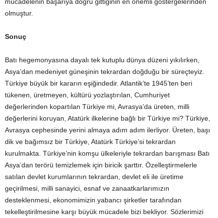
mücadelenin başarıya doğru gittiğinin en önemli göstergelerinden
olmuştur.
Sonuç
Batı hegemonyasına dayalı tek kutuplu dünya düzeni yıkılırken,
Asya’dan medeniyet güneşinin tekrardan doğduğu bir süreçteyiz.
Türkiye büyük bir kararın eşiğindedir. Atlantik’te 1945’ten beri
tükenen, üretmeyen, kültürü yozlaştırılan, Cumhuriyet
değerlerinden kopartılan Türkiye mi, Avrasya’da üreten, milli
değerlerini koruyan, Atatürk ilkelerine bağlı bir Türkiye mi? Türkiye,
Avrasya cephesinde yerini almaya adım adım ilerliyor. Üreten, başı
dik ve bağımsız bir Türkiye, Atatürk Türkiye’si tekrardan
kurulmakta. Türkiye’nin komşu ülkeleriyle tekrardan barışması Batı
Asya’dan terörü temizlemek için biricik şarttır. Özelleştirmelerle
satılan devlet kurumlarının tekrardan, devlet eli ile üretime
geçirilmesi, milli sanayici, esnaf ve zanaatkarlarımızın
desteklenmesi, ekonomimizin yabancı şirketler tarafından
tekelleştirilmesine karşı büyük mücadele bizi bekliyor. Sözlerimizi