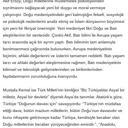
Akif Ersoy; Doğu milletlerine müstemelek psikolojisinden
sıyrılmasını sağlayacak yeni bir duygu ve moral vermeye
çalışmıştır. Doğu medeniyetindeki geri kalmışlığın felsefi, sosyolojik
ve psikolojik nedenlerini analiz etmiş ve İslam dünyasının büyümesi
için yeni bir fikriyat önermiştir. Yeni medeniyet fikri Doğu ve Batı
eleştirilerinin bir sentezidir. Çünkü Akif, Batı bilimi ile Avrupa yaşam
tarzı arasında açık bir ayrım yaptı. Batı biliminin tam anlamıyla
benimsenmesi çağrısında bulunurken, Avrupa medeniyetinin
biçimini, ahlaki değerlerini ve üslerini tamamen reddetti. Batı yaşam
tarzı ve ahlaki değerleri eleştirmesine rağmen, Batı medeniyetinin
bilimsel ve teknolojik gelişmelerinden ve birikimlerinden
faydalanmanın zorunluluğuna inanıyordu.
Mustafa Kemal ise Türk Milleti’nin kimliğini “Biz Türkiyalılar Asyaî bir
milletiz, Asyaî bir devletiz” diyerek Asya’da tanımlar. Atatürk’e göre,
Türkiye “Doğunun davası için” savaşıyordu: “Türkiye’nin müdafaa
ettiği dava, bütün mazlum milletlerin, bütün Doğu’nun davasıdır ve
bunu nihayete getirinceye kadar Türkiya, kendisiyle beraber olan
Doğu milletlerinin beraber yürüyeceğinden emindir.”, “Anadolu,