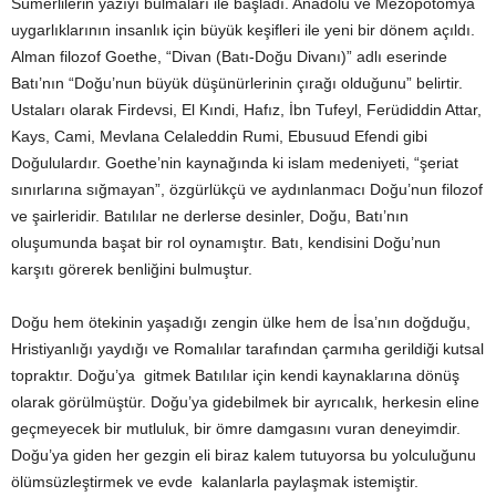
Sümerlilerin yazıyı bulmaları ile başladı. Anadolu ve Mezopotomya
uygarlıklarının insanlık için büyük keşifleri ile yeni bir dönem açıldı.
Alman filozof Goethe, “Divan (Batı-Doğu Divanı)” adlı eserinde
Batı’nın “Doğu’nun büyük düşünürlerinin çırağı olduğunu” belirtir.
Ustaları olarak Firdevsi, El Kındi, Hafız, İbn Tufeyl, Ferüdiddin Attar,
Kays, Cami, Mevlana Celaleddin Rumi, Ebusuud Efendi gibi
Doğululardır. Goethe’nin kaynağında ki islam medeniyeti, “şeriat
sınırlarına sığmayan”, özgürlükçü ve aydınlanmacı Doğu’nun filozof
ve şairleridir. Batılılar ne derlerse desinler, Doğu, Batı’nın
oluşumunda başat bir rol oynamıştır. Batı, kendisini Doğu’nun
karşıtı görerek benliğini bulmuştur.
Doğu hem ötekinin yaşadığı zengin ülke hem de İsa’nın doğduğu,
Hristiyanlığı yaydığı ve Romalılar tarafından çarmıha gerildiği kutsal
topraktır. Doğu’ya gitmek Batılılar için kendi kaynaklarına dönüş
olarak görülmüştür. Doğu’ya gidebilmek bir ayrıcalık, herkesin eline
geçmeyecek bir mutluluk, bir ömre damgasını vuran deneyimdir.
Doğu’ya giden her gezgin eli biraz kalem tutuyorsa bu yolculuğunu
ölümsüzleştirmek ve evde kalanlarla paylaşmak istemiştir.