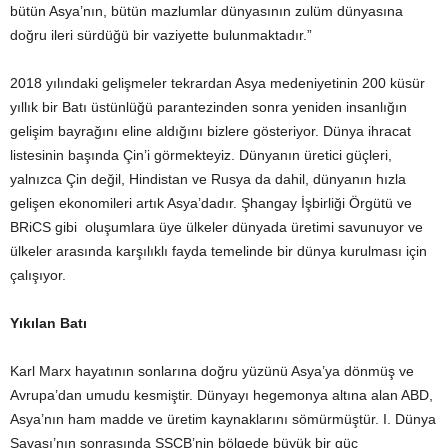
bütün Asya’nın, bütün mazlumlar dünyasının zulüm dünyasına
doğru ileri sürdüğü bir vaziyette bulunmaktadır.”
2018 yılındaki gelişmeler tekrardan Asya medeniyetinin 200 küsür
yıllık bir Batı üstünlüğü parantezinden sonra yeniden insanlığın
gelişim bayrağını eline aldığını bizlere gösteriyor. Dünya ihracat
listesinin başında Çin’i görmekteyiz. Dünyanın üretici güçleri,
yalnızca Çin değil, Hindistan ve Rusya da dahil, dünyanın hızla
gelişen ekonomileri artık Asya’dadır. Şhangay İşbirliği Örgütü ve
BRiCS gibi oluşumlara üye ülkeler dünyada üretimi savunuyor ve
ülkeler arasında karşılıklı fayda temelinde bir dünya kurulması için
çalışıyor.
Yıkılan Batı
Karl Marx hayatının sonlarına doğru yüzünü Asya’ya dönmüş ve
Avrupa’dan umudu kesmiştir. Dünyayı hegemonya altına alan ABD,
Asya’nın ham madde ve üretim kaynaklarını sömürmüştür. I. Dünya
Savaşı’nın sonrasında SSCB’nin bölgede büyük bir güç