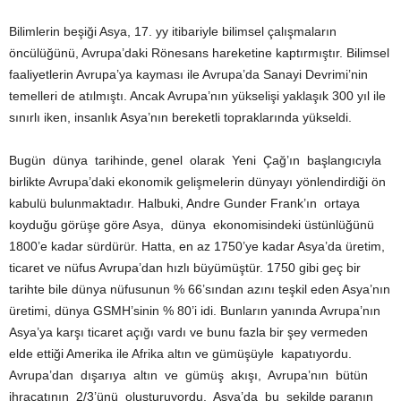
Bilimlerin beşiği Asya, 17. yy itibariyle bilimsel çalışmaların
öncülüğünü, Avrupa’daki Rönesans hareketine kaptırmıştır. Bilimsel
faaliyetlerin Avrupa’ya kayması ile Avrupa’da Sanayi Devrimi’nin
temelleri de atılmıştı. Ancak Avrupa’nın yükselişi yaklaşık 300 yıl ile
sınırlı iken, insanlık Asya’nın bereketli topraklarında yükseldi.
Bugün dünya tarihinde, genel olarak Yeni Çağ’ın başlangıcıyla
birlikte Avrupa’daki ekonomik gelişmelerin dünyayı yönlendirdiği ön
kabulü bulunmaktadır. Halbuki, Andre Gunder Frank’ın ortaya
koyduğu görüşe göre Asya, dünya ekonomisindeki üstünlüğünü
1800’e kadar sürdürür. Hatta, en az 1750’ye kadar Asya’da üretim,
ticaret ve nüfus Avrupa’dan hızlı büyümüştür. 1750 gibi geç bir
tarihte bile dünya nüfusunun % 66’sından azını teşkil eden Asya’nın
üretimi, dünya GSMH’sinin % 80’i idi. Bunların yanında Avrupa’nın
Asya’ya karşı ticaret açığı vardı ve bunu fazla bir şey vermeden
elde ettiği Amerika ile Afrika altın ve gümüşüyle kapatıyordu.
Avrupa’dan dışarıya altın ve gümüş akışı, Avrupa’nın bütün
ihracatının 2/3’ünü oluşturuyordu. Asya’da bu şekilde paranın