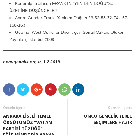
Konuralp Ercilasun,FRANK’IN “YENİDEN DOĞU”SU
ÜZERİNE DÜŞÜNCELER
Andre Gunder Frank, Yeniden Doğu s.23-52-53-72-74-157-
158-163
Goethe, West-Östlicher Divan, çev. Senail Özkan, Ötüken
Yayınları, İstanbul 2009
oncugenclik.org.tr, 1.2.2019
Önceki İçerik
Sonraki İçerik
ANKARA LİSELİ TEMEL
ÖNCÜ GENÇLİK YEREL
ÖRGÜTÜMÜZ “VATAN
SEÇİMLERE HAZIR
PARTİSİ TÜZÜĞÜ”
EĞİTİMİNDE BİR ARAYA