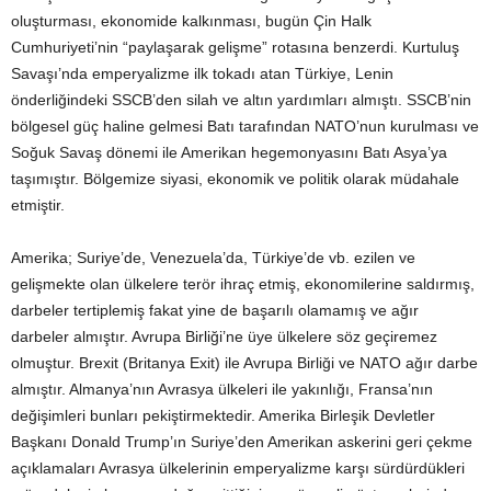
oluşturması, ekonomide kalkınması, bugün Çin Halk
Cumhuriyeti’nin “paylaşarak gelişme” rotasına benzerdi. Kurtuluş
Savaşı’nda emperyalizme ilk tokadı atan Türkiye, Lenin
önderliğindeki SSCB’den silah ve altın yardımları almıştı. SSCB’nin
bölgesel güç haline gelmesi Batı tarafından NATO’nun kurulması ve
Soğuk Savaş dönemi ile Amerikan hegemonyasını Batı Asya’ya
taşımıştır. Bölgemize siyasi, ekonomik ve politik olarak müdahale
etmiştir.
Amerika; Suriye’de, Venezuela’da, Türkiye’de vb. ezilen ve
gelişmekte olan ülkelere terör ihraç etmiş, ekonomilerine saldırmış,
darbeler tertiplemiş fakat yine de başarılı olamamış ve ağır
darbeler almıştır. Avrupa Birliği’ne üye ülkelere söz geçiremez
olmuştur. Brexit (Britanya Exit) ile Avrupa Birliği ve NATO ağır darbe
almıştır. Almanya’nın Avrasya ülkeleri ile yakınlığı, Fransa’nın
değişimleri bunları pekiştirmektedir. Amerika Birleşik Devletler
Başkanı Donald Trump’ın Suriye’den Amerikan askerini geri çekme
açıklamaları Avrasya ülkelerinin emperyalizme karşı sürdürdükleri