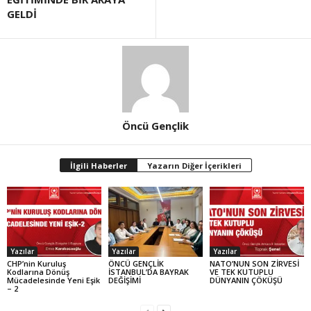
GELDİ
Öncü Gençlik
İlgili Haberler
Yazarın Diğer İçerikleri
Yazılar
Yazılar
Yazılar
CHP’nin Kuruluş
ÖNCÜ GENÇLİK
NATO’NUN SON ZİRVESİ
Kodlarına Dönüş
İSTANBUL’DA BAYRAK
VE TEK KUTUPLU
Mücadelesinde Yeni Eşik
DEĞİŞİMİ
DÜNYANIN ÇÖKÜŞÜ
– 2