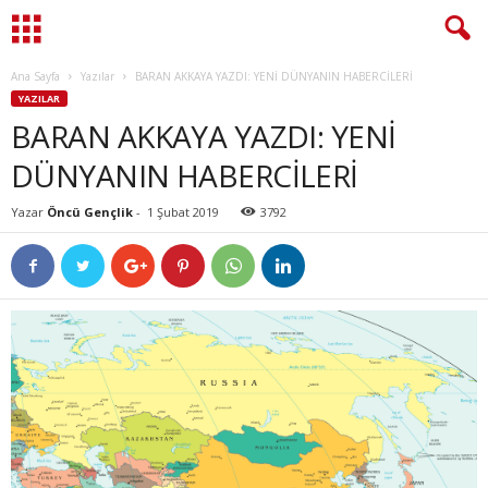
Ana Sayfa
Yazılar
BARAN AKKAYA YAZDI: YENİ DÜNYANIN HABERCİLERİ
YAZILAR
BARAN AKKAYA YAZDI: YENİ
DÜNYANIN HABERCİLERİ
Yazar
Öncü Gençlik
-
1 Şubat 2019
3792