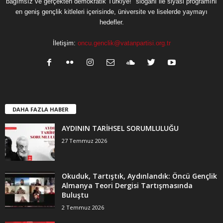
bağımsız ve gerçekten demokratik Türkiye!" sloganı ile siyasi programını
en geniş gençlik kitleleri içerisinde, üniversite ve liselerde yaymayı
hedefler.
İletişim:
oncu.genclik@vatanpartisi.org.tr
DAHA FAZLA HABER
AYDININ TARİHSEL SORUMLULUĞU
27 Temmuz 2026
Okuduk, Tartıştık, Aydınlandık: Öncü Gençlik
Almanya Teori Dergisi Tartışmasında
Buluştu
2 Temmuz 2026