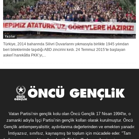
Yazılar
Türkiye, 2014 baharında Silivri Duvarlarını yıkmasıyla birlikte 1945 yılından
beri bileklerinde taşıdığı ABD zincirini kırdı. 24 Temmuz 2015’te başlayan
askerî harekâtla PKK’yı,...
Vatan Partisi’nin gençlik kolu olan Öncü Gençlik 17 Nisan 1994'te, o
zamanki adıyla İşçi Partisi’nin gençlik kolları olarak kurulmuştur. Öncü
Gençlik antiemperyalisttir, aydınlanma değerlerinden ve emekten yanadır.
İmtiyazsız, sınıfsız, kaynaşmış bir toplum için mücadele eder. "Tam